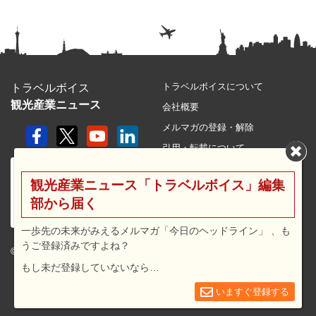
トラベルボイスについて
トラベルボイス
観光産業ニュース
会社概要
メルマガの登録・解除
引用・転載について
プライバシーポリシー
観光産業ニュース「トラベルボイス」編集
利用規約
部から届く
サイトマップ
広告メニュー・料金
一歩先の未来がみえるメルマガ「今日のヘッドライン」 、も
うご登録済みですよね？
プレスリリース窓口
© 2026 travel voice.
もし未だ登録していないなら…
求人広告
お問合せ
いますぐ登録する