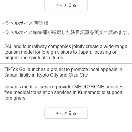
もっと見る
トラベルボイス 英語版
トラベルボイス編集部が厳選した注目記事を英文で読めます。
JAL and four railway companies jointly create a wide-range
tourism model for foreign visitors to Japan, focusing on
pilgrim and spiritual cultures
TikTok Go launches a project to promote local appeals in
Japan, firstly in Kyoto City and Otsu City
Japan’s medical service provider MEDI PHONE provides
free medical translation services in Kumamoto to support
foreigners
もっと見る