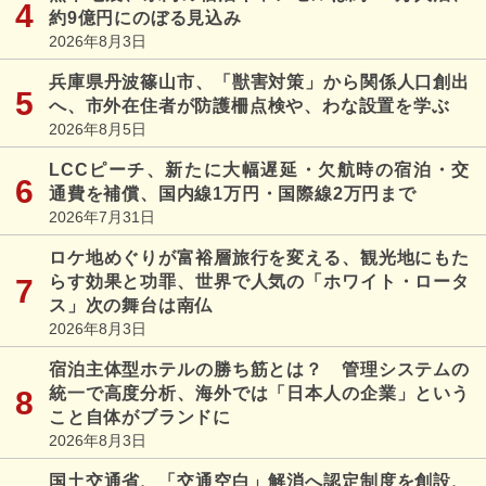
約9億円にのぼる見込み
2026年8月3日
兵庫県丹波篠山市、「獣害対策」から関係人口創出
へ、市外在住者が防護柵点検や、わな設置を学ぶ
2026年8月5日
LCCピーチ、新たに大幅遅延・欠航時の宿泊・交
通費を補償、国内線1万円・国際線2万円まで
2026年7月31日
ロケ地めぐりが富裕層旅行を変える、観光地にもた
らす効果と功罪、世界で人気の「ホワイト・ロータ
ス」次の舞台は南仏
2026年8月3日
宿泊主体型ホテルの勝ち筋とは？ 管理システムの
統一で高度分析、海外では「日本人の企業」という
こと自体がブランドに
2026年8月3日
国土交通省、「交通空白」解消へ認定制度を創設、