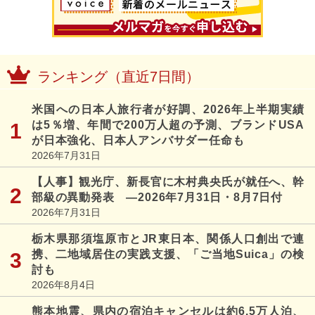
ランキング（直近7日間）
米国への日本人旅行者が好調、2026年上半期実績
は5％増、年間で200万人超の予測、ブランドUSA
が日本強化、日本人アンバサダー任命も
2026年7月31日
【人事】観光庁、新長官に木村典央氏が就任へ、幹
部級の異動発表 ―2026年7月31日・8月7日付
2026年7月31日
栃木県那須塩原市とJR東日本、関係人口創出で連
携、二地域居住の実践支援、「ご当地Suica」の検
討も
2026年8月4日
熊本地震、県内の宿泊キャンセルは約6.5万人泊、