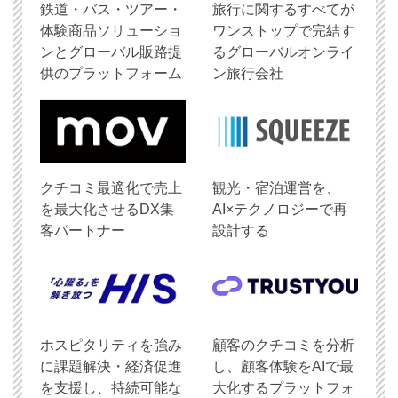
鉄道・バス・ツアー・
旅行に関するすべてが
体験商品ソリューショ
ワンストップで完結す
ンとグローバル販路提
るグローバルオンライ
供のプラットフォーム
ン旅行会社
クチコミ最適化で売上
観光・宿泊運営を、
を最大化させるDX集
AI×テクノロジーで再
客パートナー
設計する
ホスピタリティを強み
顧客のクチコミを分析
に課題解決・経済促進
し、顧客体験をAIで最
を支援し、持続可能な
大化するプラットフォ