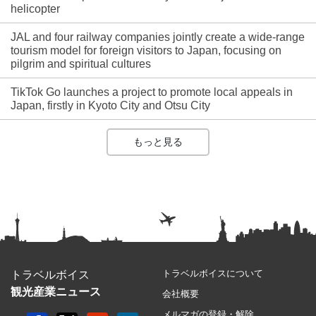
helicopter
JAL and four railway companies jointly create a wide-range
tourism model for foreign visitors to Japan, focusing on
pilgrim and spiritual cultures
TikTok Go launches a project to promote local appeals in
Japan, firstly in Kyoto City and Otsu City
もっと見る
トラベルボイスについて
トラベルボイス
観光産業ニュース
会社概要
メルマガの登録・解除