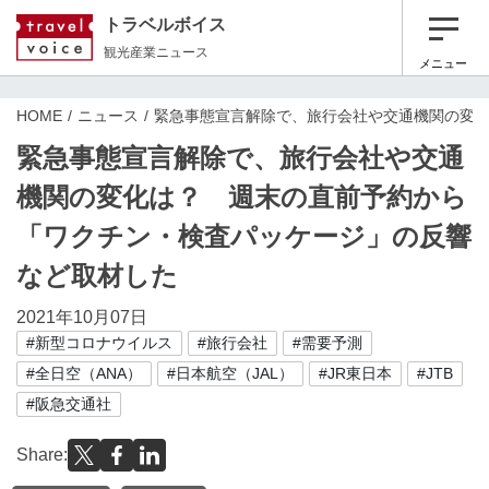
トラベルボイス
観光産業ニュース
メニュー
HOME
ニュース
緊急事態宣言解除で、旅行会社や交通機関の変
緊急事態宣言解除で、旅行会社や交通
機関の変化は？ 週末の直前予約から
「ワクチン・検査パッケージ」の反響
など取材した
2021年10月07日
#新型コロナウイルス
#旅行会社
#需要予測
#全日空（ANA）
#日本航空（JAL）
#JR東日本
#JTB
#阪急交通社
Share: