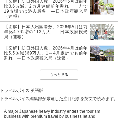
【図解】訪日外国人数、2026年5月は前年
比3.6％減、2カ月連続前年割れ、一方で
19市場では過去最多 ―日本政府観光局
（速報）
【図解】日本人出国者数、2026年5月は前
年比4.7％増の113万人 ―日本政府観光
局（速報）
【図解】訪日外国人数、2026年4月は前年
比5.5％減369万人、1～4月累計でも前年
割れ ―日本政府観光局（速報）
もっと見る
トラベルボイス 英語版
トラベルボイス編集部が厳選した注目記事を英文で読めます。
A major Japanese heavy industry enters the tourism
business with premium travel by business jet and