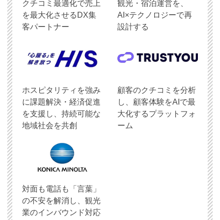
クチコミ最適化で売上
観光・宿泊運営を、
を最大化させるDX集
AI×テクノロジーで再
客パートナー
設計する
ホスピタリティを強み
顧客のクチコミを分析
に課題解決・経済促進
し、顧客体験をAIで最
を支援し、持続可能な
大化するプラットフォ
地域社会を共創
ーム
対面も電話も「言葉」
の不安を解消し、観光
業のインバウンド対応