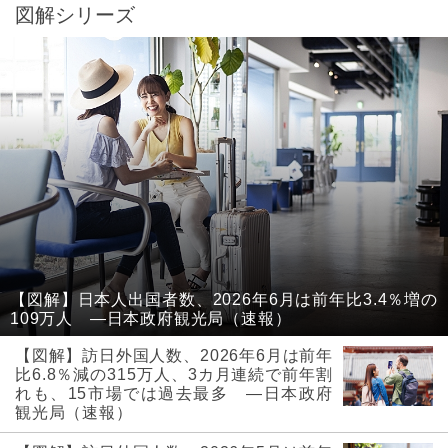
図解シリーズ
【図解】日本人出国者数、2026年6月は前年比3.4％増の
109万人 ―日本政府観光局（速報）
【図解】訪日外国人数、2026年6月は前年
比6.8％減の315万人、3カ月連続で前年割
れも、15市場では過去最多 ―日本政府
観光局（速報）