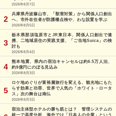
2026年8月7日
兵庫県丹波篠山市、「獣害対策」から関係人口創出
へ、市外在住者が防護柵点検や、わな設置を学ぶ
2026年8月5日
栃木県那須塩原市とJR東日本、関係人口創出で連
携、二地域居住の実践支援、「ご当地Suica」の検
討も
2026年8月4日
熊本地震、県内の宿泊キャンセルは約6.5万人泊、
約9億円にのぼる見込み
2026年8月3日
ロケ地めぐりが富裕層旅行を変える、観光地にもた
らす効果と功罪、世界で人気の「ホワイト・ロータ
ス」次の舞台は南仏
2026年8月3日
宿泊主体型ホテルの勝ち筋とは？ 管理システムの
統一で高度分析、海外では「日本人の企業」という