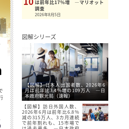
は前年比17％増 ―マリオット
調査
2026年8月5日
図解シリーズ
を
【図解】日本人出国者数、2026年6
月は前年比3.4％増の109万人 ―日
で
本政府観光局（速報）
行
【図解】訪日外国人数、
2026年6月は前年比6.8％
減の315万人、3カ月連続
で前年割れも、15市場で
は過去最多 ―日本政府