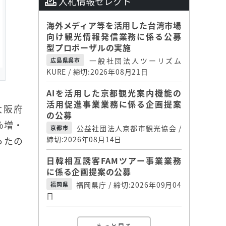
入札情報セレクト
海外メディア等を活用した台湾市場
向け観光情報発信業務に係る公募
型プロポーザルの実施
一般社団法人ツーリズム
広島県呉市
KURE / 締切:2026年08月21日
AIを活用した京都観光案内機能の
活用促進事業業務に係る企画提案
大阪府
の公募
2％増・
公益社団法人京都市観光協会 /
京都市
ったの
締切:2026年08月14日
日韓相互誘客FAMツアー事業業務
に係る企画提案の公募
福岡県庁 / 締切:2026年09月04
福岡県
日