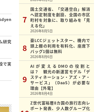
国土交通省、「交通空白」解消
へ認定制度を創設、全国の市区
dyen
町村を対象に、取り組みを「見
える化」
2026年8月5日
豪LCCジェットスター、機内で
ム研究
頭上棚の利用を有料化、座席下
バッグ1個は無料
2026年8月6日
設で実
AIが変えるDMOの役割と
は？ 観光の新運営モデル「デ
スティネーション・アズ・ア・
サービス」（DaaS）が必要な
理由【外電】
2026年8月4日
Z世代富裕層8カ国の旅行志向レ
ポート発表、少人数グループ化