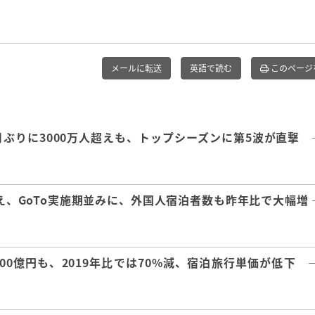
メールに転送
英語で読む
このページ
月ぶりに3000万人超えも、トップシーズンに第5波が直撃 
超え、GoTo実施期並みに、外国人宿泊者数も昨年比で大幅増
0億円も、2019年比では70%減、宿泊旅行単価が低下 ―