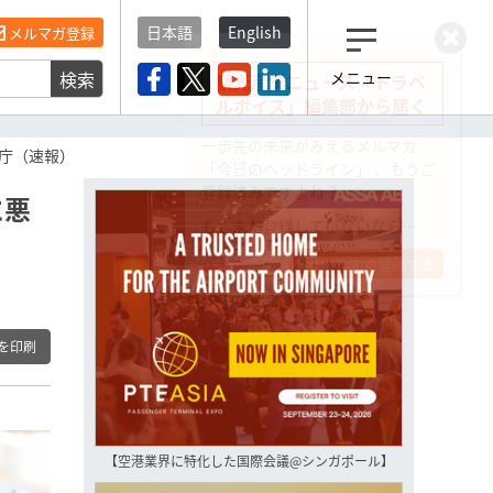
日本語
English
メルマガ登録
検索
メニュー
観光産業ニュース「トラベ
ルボイス」編集部から届く
一歩先の未来がみえるメルマガ
光庁（速報）
「今日のヘッドライン」 、もうご
登録済みですよね？
に悪
もし未だ登録していないなら…
いますぐ登録する
を印刷
【空港業界に特化した国際会議@シンガポール】