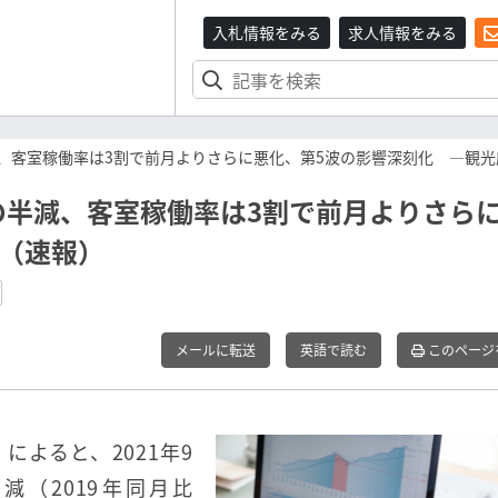
入札情報をみる
求人情報をみる
減、客室稼働率は3割で前月よりさらに悪化、第5波の影響深刻化 ―観
前の半減、客室稼働率は3割で前月よりさら
（速報）
メールに転送
英語で読む
このページ
よると、2021年9
減（2019年同月比