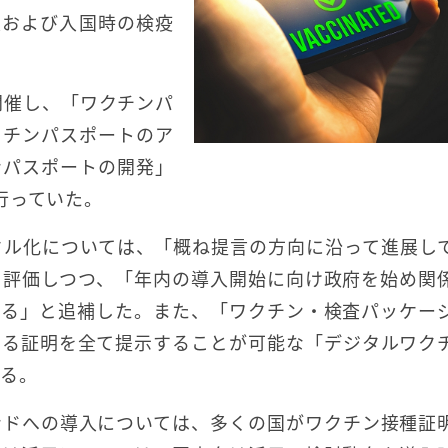
入および入国時の検疫
開催し、「ワクチンパ
クチンパスポートのア
ンパスポートの開発」
行っていた。
タル化については、「概ね提言の方向に沿って進展し
と評価しつつ、「年内の導入開始に向け政府を始め関
める」と追補した。また、「ワクチン・検査パッケー
する証明を全て提示することが可能な「デジタルワク
いる。
ンドへの導入については、多くの国がワクチン接種証