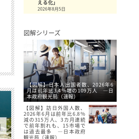
える化」
2026年8月5日
図解シリーズ
【図解】日本人出国者数、2026年6
月は前年比3.4％増の109万人 ―日
本政府観光局（速報）
【図解】訪日外国人数、
2026年6月は前年比6.8％
減の315万人、3カ月連続
で前年割れも、15市場で
は過去最多 ―日本政府
観光局（速報）