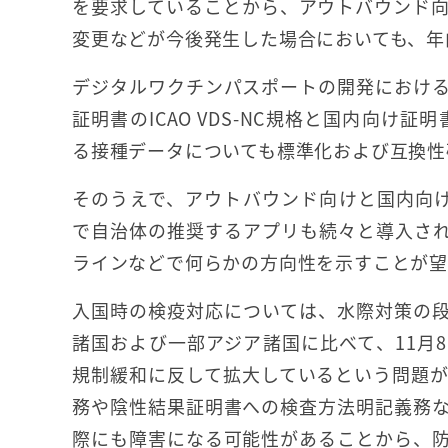
を要求していることから、アウトバウンド
変更などが今後発生した場合においても、年
デジタルワクチンパスポートの開発におけ
証明書のICAO VDS-NC規格と国内向け証明書
る接種データについても標準化および互換性
そのうえで、アウトバウンド向けと国内向
で自治体の推奨するアプリも続々と導入さ
ラインなどで何らかの方向性を示すことが
入国時の検疫対応については、水際対策の
諸国および一部アジア諸国に比べて、11月
規制緩和に反して拡大しているという問題
務や陰性結果証明書への検査方法明記義務
際にも障害になる可能性があることから、