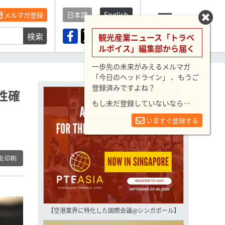
日本語
English
メルマガ登録
検索
メニュー
観光産業ニュース「トラベ
ルボイス」編集部から届く
一歩先の未来がみえるメルマガ
「今日のヘッドライン」 、もうご
登録済みですよね？
性確
もし未だ登録していないなら…
いますぐ登録する
を印刷
【空港業界に特化した国際会議@シンガポール】