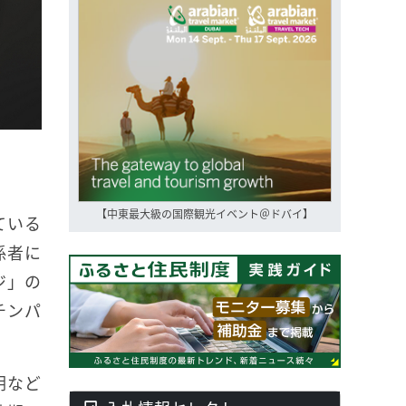
【中東最大級の国際観光イベント＠ドバイ】
ている
係者に
ジ」の
チンパ
明など