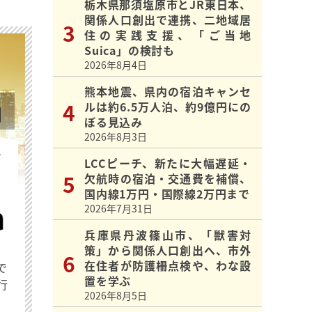
栃木県那須塩原市とJR東日本、
関係人口創出で連携、二地域居
住の実践支援、「ご当地
Suica」の検討も
2026年8月4日
熊本地震、県内の宿泊キャンセ
ルは約6.5万人泊、約9億円にの
ぼる見込み
2026年8月3日
を
LCCピーチ、新たに大幅遅延・
欠航時の宿泊・交通費を補償、
国内線1万円・国際線2万円まで
2026年7月31日
兵庫県丹波篠山市、「獣害対
策」から関係人口創出へ、市外
在住者が防護柵点検や、わな設
で
置を学ぶ
行
2026年8月5日