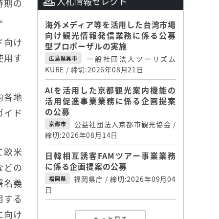
入札情報セレクト
時期の
。
海外メディア等を活用した台湾市場
向け観光情報発信業務に係る公募
ド向け
型プロポーザルの実施
に使用す
一般社団法人ツーリズム
広島県呉市
KURE / 締切:2026年08月21日
AIを活用した京都観光案内機能の
内各地
活用促進事業業務に係る企画提案
の公募
ガイド
公益社団法人京都市観光協会 /
京都市
締切:2026年08月14日
て欧米
日韓相互誘客FAMツアー事業業務
に係る企画提案の公募
などの
福岡県庁 / 締切:2026年09月04
福岡県
署名義
日
用する
に向け