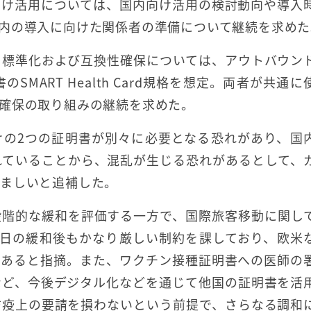
向け活用については、国内向け活用の検討動向や導入
内の導入に向けた関係者の準備について継続を求めた
る標準化および互換性確保については、アウトバウン
のSMART Health Card規格を想定。両者が共通
確保の取り組みの継続を求めた。
けの2つの証明書が別々に必要となる恐れがあり、国
れていることから、混乱が生じる恐れがあるとして、
望ましいと追補した。
段階的な緩和を評価する一方で、国際旅客移動に関し
8日の緩和後もかなり厳しい制約を課しており、欧米
があると指摘。また、ワクチン接種証明書への医師の
など、今後デジタル化などを通じて他国の証明書を活
防疫上の要請を損わないという前提で、さらなる調和