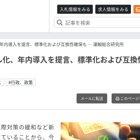
入札情報をみる
求人情報をみる
年内導入を提言、標準化および互換性確保も ― 運輸総合研究所
ル化、年内導入を提言、標準化および互換
ス
#行政、政策
メールに転送
このページ
水際対策の緩和など新
していることから、今