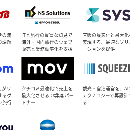
者の満
ITと旅行の豊富な知見で
直販の最適化と最大化
の課題
海外・国内旅行のウェブ
実現する、最適なソリ
販売と業務効率化を支援
ーションを提供
てがワ
クチコミ最適化で売上を
観光・宿泊運営を、AI
するグ
最大化させるDX集客パー
テクノロジーで再設計
ン旅行
トナー
る