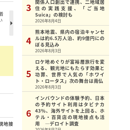
関係人口創出で連携、二地域居
住の実践支援、「ご当地
着
Suica」の検討も
い
2026年8月4日
熊本地震、県内の宿泊キャンセ
ルは約6.5万人泊、約9億円にの
ぼる見込み
2026年8月3日
ロケ地めぐりが富裕層旅行を変
える、観光地にもたらす効果と
功罪、世界で人気の「ホワイ
ト・ロータス」次の舞台は南仏
2026年8月3日
インバウンドの体験予約、日本
の予約サイト利用はタビナカ
】
43％、海外サイトを上回る、ホ
テル・百貨店の現地接点も活
用 ―デロイト調査
現地接
2026年8月7日