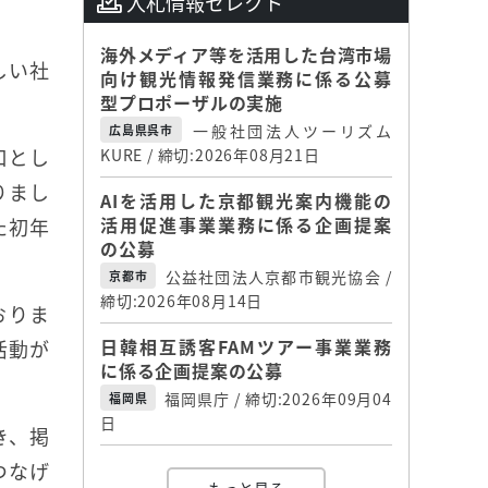
入札情報セレクト
海外メディア等を活用した台湾市場
しい社
向け観光情報発信業務に係る公募
型プロポーザルの実施
一般社団法人ツーリズム
広島県呉市
口とし
KURE / 締切:2026年08月21日
りまし
AIを活用した京都観光案内機能の
活用促進事業業務に係る企画提案
た初年
の公募
公益社団法人京都市観光協会 /
京都市
締切:2026年08月14日
おりま
日韓相互誘客FAMツアー事業業務
活動が
に係る企画提案の公募
福岡県庁 / 締切:2026年09月04
福岡県
日
き、掲
つなげ