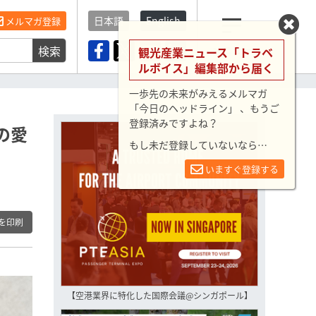
日本語
English
メルマガ登録
検索
メニュー
観光産業ニュース「トラベ
ルボイス」編集部から届く
一歩先の未来がみえるメルマガ
「今日のヘッドライン」 、もうご
登録済みですよね？
の愛
もし未だ登録していないなら…
いますぐ登録する
を印刷
【空港業界に特化した国際会議@シンガポール】