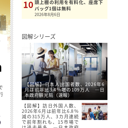
頭上棚の利用を有料化、座席下
バッグ1個は無料
2026年8月6日
図解シリーズ
を
【図解】日本人出国者数、2026年6
で
月は前年比3.4％増の109万人 ―日
行
本政府観光局（速報）
【図解】訪日外国人数、
2026年6月は前年比6.8％
減の315万人、3カ月連続
で前年割れも、15市場で
は過去最多 ―日本政府