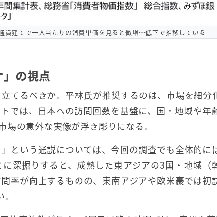
通貨建てで一人当たりの消費単価を見ると微増～低下で推移している
オ」の視点
を立てるべきか。平林氏が推奨するのは、市場を細分
ートでは、日本への訪問回数を基盤に、国・地域や年
市場の意外な実像が浮き彫りになる。
る」という通説については、今回の調査でも全体的に
とに深掘りすると、成熟した東アジアの3国・地域（
訪問率が向上するものの、東南アジアや欧米豪では初
い。