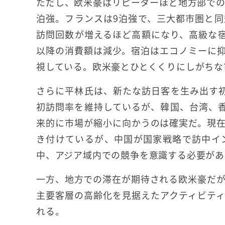
ただし、欧米豪はリピーターほど地方部での
泊強。フランスは9泊強で、三大都市圏と
訪問回数が増えるほど高額になり、高級な
以降の消費額は減少。宿泊はエコノミーに
視している。欧米豪とひとくくりにしがちな
さらに平林氏は、新たな訪日客を生み出す
初訪問率を維持しているが、韓国、台湾、
来的に市場が縮小に向かうのは確実だ。現
き付けているが、中国が国家戦略で訪中イ
中、アジア域内での競争を意識する必要があ
一方、地方での滞在が期待される欧米豪だが
主要客層の高齢化を見据えたアクティビテ
れる。