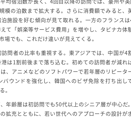
平均宿泊数が長く、4回目以降の訪問では、豪州や英
同規模の泊数まで拡大する。さらに消費額でみると、
宿泊施設を好む傾向が見て取れる。一方のフランスは
抑えて「娯楽等サービス費用」を増やし、タビナカ体
市場でも、これだけ違いが見えてくる。
初訪問者の比率も重視する。東アジアでは、中国が4
香港は1割前後まで落ち込む。初めての訪問者が減れ
在は、アニメなどのソフトパワーで若年層のリピータ
ンバウンドを強化し、韓国へのビザ免除を打ち出し
る。
、年齢層は初訪問でも50代以上のシニア層が中心だ
ィの拡充とともに、若い世代へのアプローチの設計が