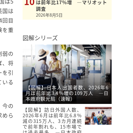
国は5
は前年比17％増 ―マリオット
調査
英国は
2026年8月5日
4回目
験を重
図解シリーズ
割弱の
ば、将
ーを引
ている
【図解】日本人出国者数、2026年6
月は前年比3.4％増の109万人 ―日
本政府観光局（速報）
。今の
【図解】訪日外国人数、
求めら
2026年6月は前年比6.8％
減の315万人、3カ月連続
で前年割れも、15市場で
は過去最多 ―日本政府