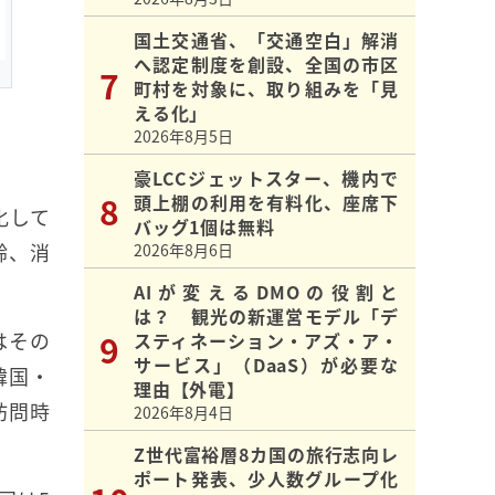
国土交通省、「交通空白」解消
へ認定制度を創設、全国の市区
町村を対象に、取り組みを「見
える化」
2026年8月5日
豪LCCジェットスター、機内で
頭上棚の利用を有料化、座席下
化して
バッグ1個は無料
齢、消
2026年8月6日
AIが変えるDMOの役割と
は？ 観光の新運営モデル「デ
はその
スティネーション・アズ・ア・
サービス」（DaaS）が必要な
韓国・
理由【外電】
訪問時
2026年8月4日
Z世代富裕層8カ国の旅行志向レ
ポート発表、少人数グループ化