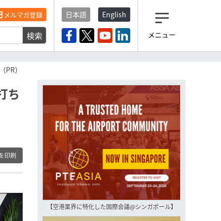
日本語
English
メルマガ登録
検索
メニュー
観光産業ニュース「トラベ
ルボイス」編集部から届く
一歩先の未来がみえるメルマガ
（PR）
「今日のヘッドライン」 、もうご
登録済みですよね？
打ち
もし未だ登録していないなら…
いますぐ登録する
を印刷
【空港業界に特化した国際会議@シンガポール】