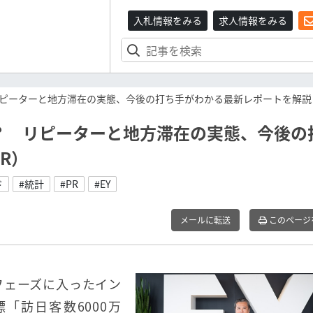
入札情報をみる
求人情報をみる
ピーターと地方滞在の実態、今後の打ち手がわかる最新レポートを解説
？ リピーターと地方滞在の実態、今後の
R）
ド
#統計
#PR
#EY
メールに転送
このページ
フェーズに入ったイン
「訪日客数6000万