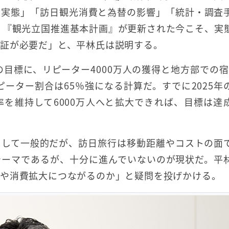
の実態」「訪日観光消費と為替の影響」「統計・調査
え、『観光立国推進基本計画』が更新された今こそ、実
証が必要だ」と、平林氏は説明する。
目標に、リピーター4000万人の獲得と地方部での宿泊
ピーター割合は65％強になる計算だ。すでに2025年
率を維持して6000万人へと拡大できれば、目標は達
として一般的だが、訪日旅行は移動距離やコストの面
テーマであるが、十分に進んでいないのが現状だ。平
散や消費拡大につながるのか」と疑問を投げかける。