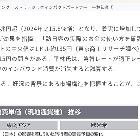
ィング ストラテジックインパクトパートナー 平林知高氏
兆円超（2024年比15.8％増）となり、着実に増加し
げ効果を指摘。「訪日客の実際のお金の使い方を確
トの中央値は1ドル約135円（東京商工リサーチ調べ
とは15円の開きがある。平林氏は、為替レートが適正レ
円分のインバウンド消費が消失すると試算する。
誤る。好況の背景にある市場構造を把握することが、