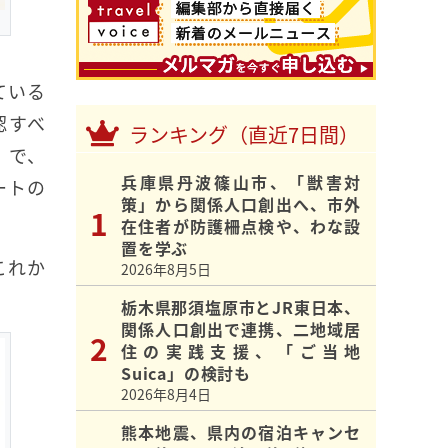
ている
認すべ
ランキング（直近7日間）
）で、
兵庫県丹波篠山市、「獣害対
ートの
策」から関係人口創出へ、市外
在住者が防護柵点検や、わな設
置を学ぶ
これか
2026年8月5日
栃木県那須塩原市とJR東日本、
関係人口創出で連携、二地域居
住の実践支援、「ご当地
Suica」の検討も
2026年8月4日
熊本地震、県内の宿泊キャンセ