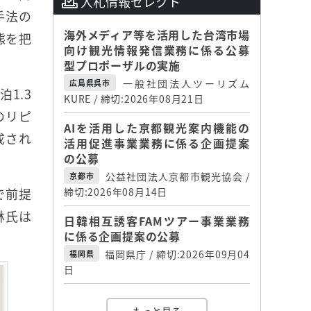
入札情報セレクト
手法の
海外メディア等を活用した台湾市場
態を把
向け観光情報発信業務に係る公募
型プロポーザルの実施
一般社団法人ツーリズム
広島県呉市
1.3
KURE / 締切:2026年08月21日
のリピ
AIを活用した京都観光案内機能の
成され
活用促進事業業務に係る企画提案
の公募
公益社団法人京都市観光協会 /
京都市
で前提
締切:2026年08月14日
林氏は
日韓相互誘客FAMツアー事業業務
に係る企画提案の公募
福岡県庁 / 締切:2026年09月04
福岡県
日