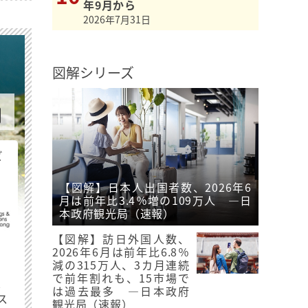
年9月から
2026年7月31日
図解シリーズ
ビ
【図解】日本人出国者数、2026年6
月は前年比3.4％増の109万人 ―日
本政府観光局（速報）
【図解】訪日外国人数、
2026年6月は前年比6.8％
減の315万人、3カ月連続
で前年割れも、15市場で
最
は過去最多 ―日本政府
ス
観光局（速報）