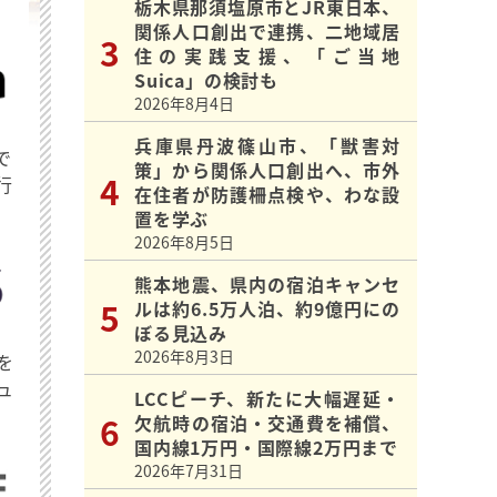
栃木県那須塩原市とJR東日本、
関係人口創出で連携、二地域居
住の実践支援、「ご当地
Suica」の検討も
2026年8月4日
兵庫県丹波篠山市、「獣害対
で
策」から関係人口創出へ、市外
行
在住者が防護柵点検や、わな設
置を学ぶ
2026年8月5日
熊本地震、県内の宿泊キャンセ
ルは約6.5万人泊、約9億円にの
ぼる見込み
2026年8月3日
を
ュ
LCCピーチ、新たに大幅遅延・
欠航時の宿泊・交通費を補償、
国内線1万円・国際線2万円まで
2026年7月31日