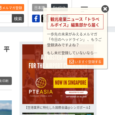
日本語
English
メルマガ登録
検索
メニュー
観光産業ニュース「トラベ
ルボイス」編集部から届く
一歩先の未来がみえるメルマガ
「今日のヘッドライン」 、もうご
登録済みですよね？
、平
もし未だ登録していないなら…
いますぐ登録する
を印刷
【空港業界に特化した国際会議@シンガポール】