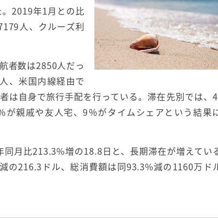
た。2019年1月との比
7179人、クルーズ利
航者数は2850人だっ
0人、米国内線経由で
航者は自身で旅行手配を行っている。滞在先別では、42
.4％が親戚や友人宅、9％がタイムシェアという結果
同月比213.3%増の18.8日と、長期滞在が増えてい
の216.3ドル、総消費額は同93.3%減の1160万ド