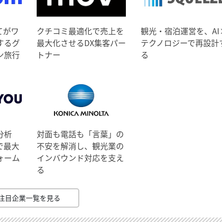
てがワ
クチコミ最適化で売上を
観光・宿泊運営を、AI
するグ
最大化させるDX集客パー
テクノロジーで再設計
ン旅行
トナー
る
分析
対面も電話も「言葉」の
で最大
不安を解消し、観光業の
ォーム
インバウンド対応を支え
る
注目企業一覧を見る