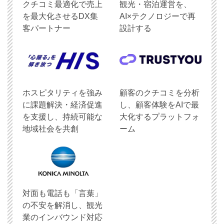
クチコミ最適化で売上
観光・宿泊運営を、
を最大化させるDX集
AI×テクノロジーで再
客パートナー
設計する
ホスピタリティを強み
顧客のクチコミを分析
に課題解決・経済促進
し、顧客体験をAIで最
を支援し、持続可能な
大化するプラットフォ
地域社会を共創
ーム
対面も電話も「言葉」
の不安を解消し、観光
業のインバウンド対応