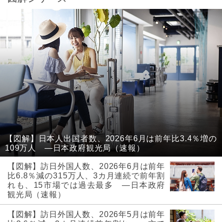
【図解】日本人出国者数、2026年6月は前年比3.4％増の
109万人 ―日本政府観光局（速報）
【図解】訪日外国人数、2026年6月は前年
比6.8％減の315万人、3カ月連続で前年割
れも、15市場では過去最多 ―日本政府
観光局（速報）
【図解】訪日外国人数、2026年5月は前年