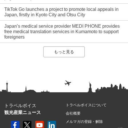
TikTok Go launches a project to promote local appeals in
Japan, firstly in Kyoto City and Otsu City
Japan’s medical service provider MEDI PHONE provides
free medical translation services in Kumamoto to support
foreigners
もっと見る
トラベルボイスについて
トラベルボイス
観光産業ニュース
会社概要
メルマガの登録・解除