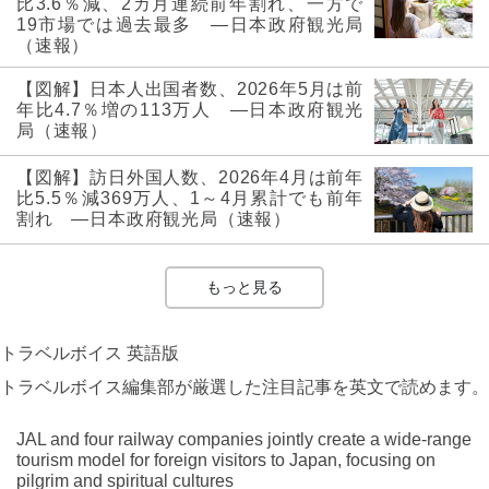
比3.6％減、2カ月連続前年割れ、一方で
19市場では過去最多 ―日本政府観光局
（速報）
【図解】日本人出国者数、2026年5月は前
年比4.7％増の113万人 ―日本政府観光
局（速報）
【図解】訪日外国人数、2026年4月は前年
比5.5％減369万人、1～4月累計でも前年
割れ ―日本政府観光局（速報）
もっと見る
トラベルボイス 英語版
トラベルボイス編集部が厳選した注目記事を英文で読めます。
JAL and four railway companies jointly create a wide-range
tourism model for foreign visitors to Japan, focusing on
pilgrim and spiritual cultures