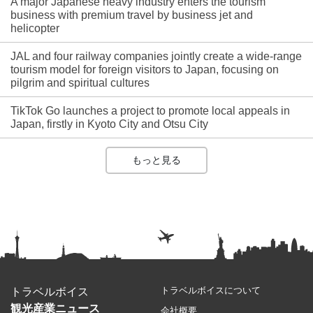
A major Japanese heavy industry enters the tourism
business with premium travel by business jet and
helicopter
JAL and four railway companies jointly create a wide-range
tourism model for foreign visitors to Japan, focusing on
pilgrim and spiritual cultures
TikTok Go launches a project to promote local appeals in
Japan, firstly in Kyoto City and Otsu City
もっと見る
トラベルボイスについて
トラベルボイス
観光産業ニュース
会社概要