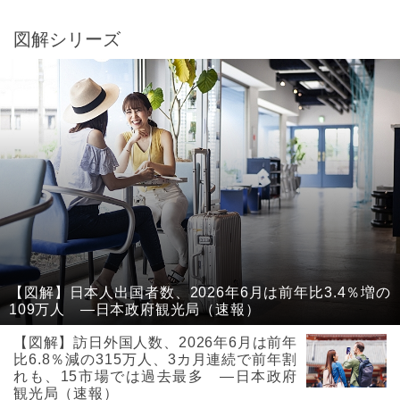
図解シリーズ
【図解】日本人出国者数、2026年6月は前年比3.4％増の
109万人 ―日本政府観光局（速報）
【図解】訪日外国人数、2026年6月は前年
比6.8％減の315万人、3カ月連続で前年割
れも、15市場では過去最多 ―日本政府
観光局（速報）