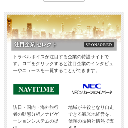
注目企業 セレクト
SPONSORED
トラベルボイスが注目する企業の特設サイトで
す。ロゴをクリックすると注目企業のインタビュ
ーやニュースを一覧することができます。
訪日・国内・海外旅行
地域が主役となり自走
者の動態分析／ナビゲ
できる観光地経営を、
ーションシステムの提
信頼の技術と情熱で支
供
える