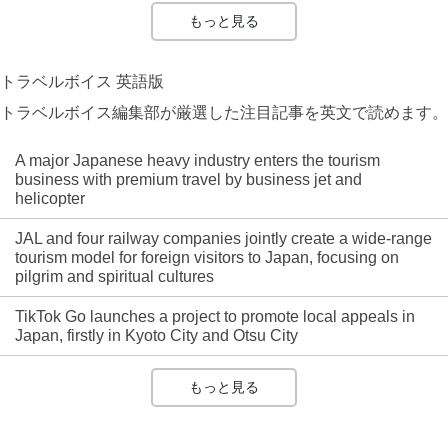
もっと見る
トラベルボイス 英語版
トラベルボイス編集部が厳選した注目記事を英文で読めます。
A major Japanese heavy industry enters the tourism
business with premium travel by business jet and
helicopter
JAL and four railway companies jointly create a wide-range
tourism model for foreign visitors to Japan, focusing on
pilgrim and spiritual cultures
TikTok Go launches a project to promote local appeals in
Japan, firstly in Kyoto City and Otsu City
もっと見る