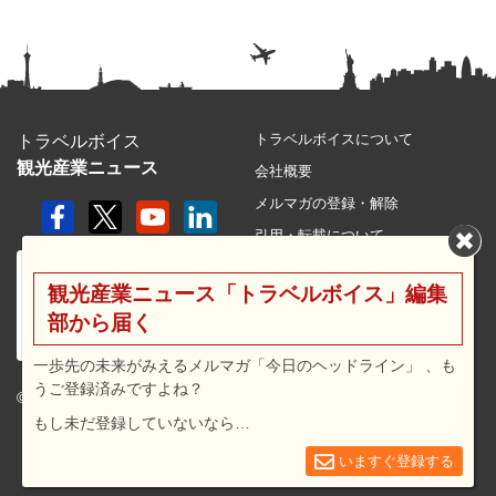
トラベルボイスについて
トラベルボイス
観光産業ニュース
会社概要
メルマガの登録・解除
引用・転載について
プライバシーポリシー
観光産業ニュース「トラベルボイス」編集
利用規約
部から届く
サイトマップ
広告メニュー・料金
一歩先の未来がみえるメルマガ「今日のヘッドライン」 、も
うご登録済みですよね？
プレスリリース窓口
© 2026 travel voice.
もし未だ登録していないなら…
求人広告
お問合せ
いますぐ登録する