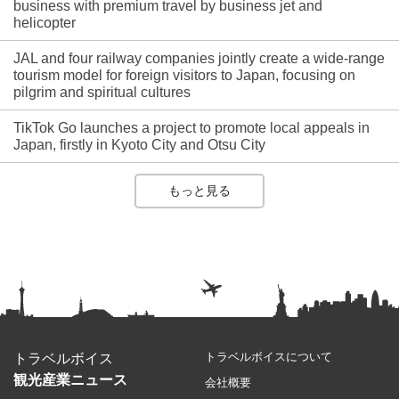
business with premium travel by business jet and
helicopter
JAL and four railway companies jointly create a wide-range
tourism model for foreign visitors to Japan, focusing on
pilgrim and spiritual cultures
TikTok Go launches a project to promote local appeals in
Japan, firstly in Kyoto City and Otsu City
もっと見る
トラベルボイスについて
トラベルボイス
観光産業ニュース
会社概要