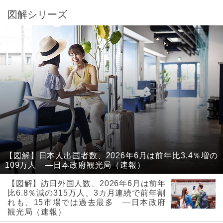
図解シリーズ
【図解】日本人出国者数、2026年6月は前年比3.4％増の
109万人 ―日本政府観光局（速報）
【図解】訪日外国人数、2026年6月は前年
比6.8％減の315万人、3カ月連続で前年割
れも、15市場では過去最多 ―日本政府
観光局（速報）