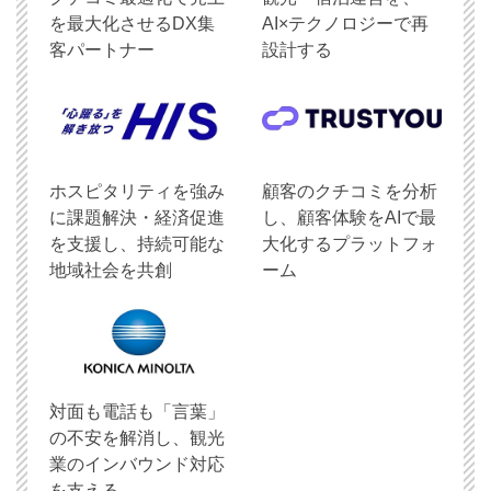
を最大化させるDX集
AI×テクノロジーで再
客パートナー
設計する
ホスピタリティを強み
顧客のクチコミを分析
に課題解決・経済促進
し、顧客体験をAIで最
を支援し、持続可能な
大化するプラットフォ
地域社会を共創
ーム
対面も電話も「言葉」
の不安を解消し、観光
業のインバウンド対応
を支える