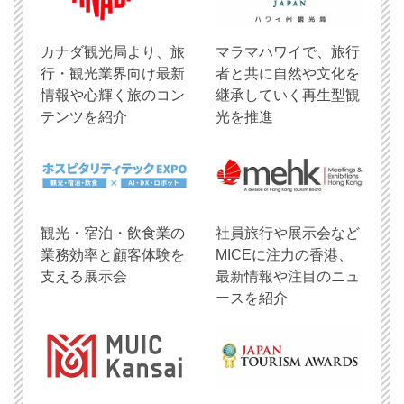
​カナダ観光局より、旅
マラマハワイで、旅行
行・観光業界向け最新
者と共に自然や文化を
情報や心輝く旅のコン
継承していく再生型観
テンツを紹介
光を推進
観光・宿泊・飲食業の
社員旅行や展示会など
業務効率と顧客体験を
MICEに注力の香港、
支える展示会
最新情報や注目のニュ
ースを紹介