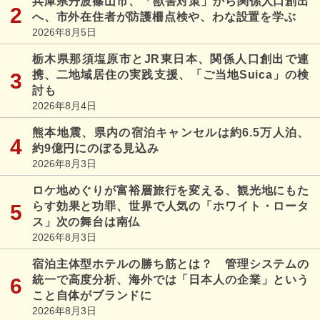
兵庫県丹波篠山市、「獣害対策」から関係人口創出
へ、市外在住者が防護柵点検や、わな設置を学ぶ
2026年8月5日
栃木県那須塩原市とJR東日本、関係人口創出で連
携、二地域居住の実践支援、「ご当地Suica」の検
討も
2026年8月4日
熊本地震、県内の宿泊キャンセルは約6.5万人泊、
約9億円にのぼる見込み
2026年8月3日
ロケ地めぐりが富裕層旅行を変える、観光地にもた
らす効果と功罪、世界で人気の「ホワイト・ロータ
ス」次の舞台は南仏
2026年8月3日
宿泊主体型ホテルの勝ち筋とは？ 管理システムの
統一で高度分析、海外では「日本人の企業」という
こと自体がブランドに
2026年8月3日