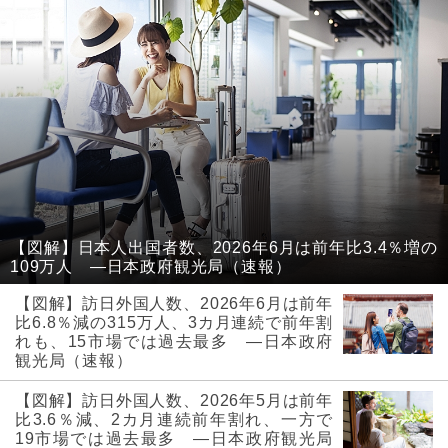
【図解】日本人出国者数、2026年6月は前年比3.4％増の
109万人 ―日本政府観光局（速報）
【図解】訪日外国人数、2026年6月は前年
比6.8％減の315万人、3カ月連続で前年割
れも、15市場では過去最多 ―日本政府
観光局（速報）
【図解】訪日外国人数、2026年5月は前年
比3.6％減、2カ月連続前年割れ、一方で
19市場では過去最多 ―日本政府観光局