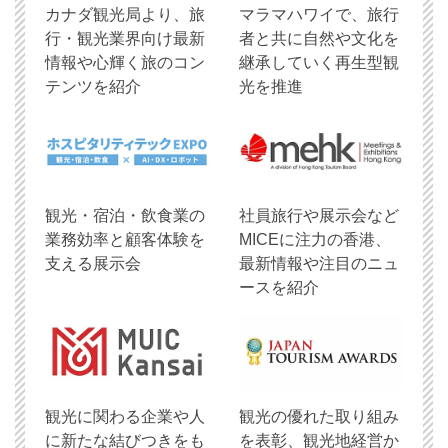
​カナダ観光局より、旅
マラマハワイで、旅行
行・観光業界向け最新
者と共に自然や文化を
情報や心輝く旅のコン
継承していく再生型観
テンツを紹介
光を推進
観光・宿泊・飲食業の
社員旅行や展示会など
業務効率と顧客体験を
MICEに注力の香港、
支える展示会
最新情報や注目のニュ
ースを紹介
観光に関わる企業や人
観光の優れた取り組み
に新たな結びつきをも
を表彰、観光地経営か