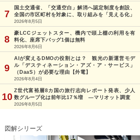
国土交通省、「交通空白」解消へ認定制度を創設、
全国の市区町村を対象に、取り組みを「見える化」
2026年8月5日
豪LCCジェットスター、機内で頭上棚の利用を有
料化、座席下バッグ1個は無料
2026年8月6日
AIが変えるDMOの役割とは？ 観光の新運営モデ
ル「デスティネーション・アズ・ア・サービス」
（DaaS）が必要な理由【外電】
2026年8月4日
Z世代富裕層8カ国の旅行志向レポート発表、少人
数グループ化は前年比17％増 ―マリオット調査
2026年8月5日
図解シリーズ