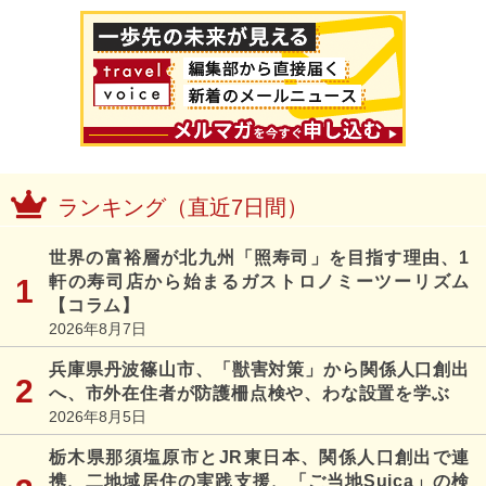
ランキング（直近7日間）
世界の富裕層が北九州「照寿司」を目指す理由、1
軒の寿司店から始まるガストロノミーツーリズム
【コラム】
2026年8月7日
兵庫県丹波篠山市、「獣害対策」から関係人口創出
へ、市外在住者が防護柵点検や、わな設置を学ぶ
2026年8月5日
栃木県那須塩原市とJR東日本、関係人口創出で連
携、二地域居住の実践支援、「ご当地Suica」の検