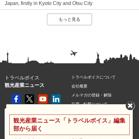
Japan, firstly in Kyoto City and Otsu City
もっと見る
トラベルボイスについて
トラベルボイス
観光産業ニュース
会社概要
メルマガの登録・解除
引用・転載について
プライバシーポリシー
観光産業ニュース「トラベルボイス」編集
利用規約
部から届く
サイトマップ