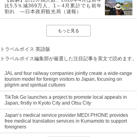
比5.5％減369万人、1～4月累計でも前年
割れ ―日本政府観光局（速報）
もっと見る
トラベルボイス 英語版
トラベルボイス編集部が厳選した注目記事を英文で読めます。
JAL and four railway companies jointly create a wide-range
tourism model for foreign visitors to Japan, focusing on
pilgrim and spiritual cultures
TikTok Go launches a project to promote local appeals in
Japan, firstly in Kyoto City and Otsu City
Japan’s medical service provider MEDI PHONE provides
free medical translation services in Kumamoto to support
foreigners