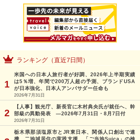
ランキング（直近7日間）
米国への日本人旅行者が好調、2026年上半期実績
は5％増、年間で200万人超の予測、ブランドUSA
が日本強化、日本人アンバサダー任命も
2026年7月31日
【人事】観光庁、新長官に木村典央氏が就任へ、幹
部級の異動発表 ―2026年7月31日・8月7日付
2026年7月31日
栃木県那須塩原市とJR東日本、関係人口創出で連
携、二地域居住の実践支援、「ご当地Suica」の検