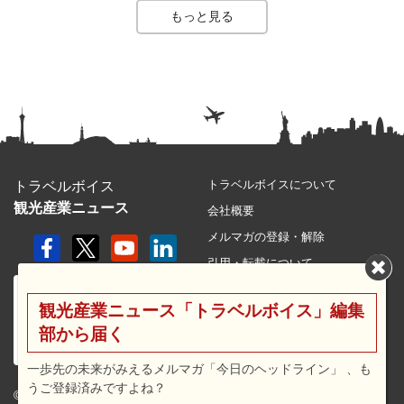
もっと見る
トラベルボイスについて
トラベルボイス
観光産業ニュース
会社概要
メルマガの登録・解除
引用・転載について
プライバシーポリシー
観光産業ニュース「トラベルボイス」編集
利用規約
部から届く
サイトマップ
広告メニュー・料金
一歩先の未来がみえるメルマガ「今日のヘッドライン」 、も
うご登録済みですよね？
プレスリリース窓口
© 2026 travel voice.