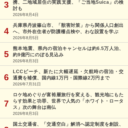
携、二地域居住の実践支援、「ご当地Suica」の検
討も
2026年8月4日
兵庫県丹波篠山市、「獣害対策」から関係人口創出
へ、市外在住者が防護柵点検や、わな設置を学ぶ
2026年8月5日
熊本地震、県内の宿泊キャンセルは約6.5万人泊、
約9億円にのぼる見込み
2026年8月3日
LCCピーチ、新たに大幅遅延・欠航時の宿泊・交
通費を補償、国内線1万円・国際線2万円まで
2026年7月31日
ロケ地めぐりが富裕層旅行を変える、観光地にもた
らす効果と功罪、世界で人気の「ホワイト・ロータ
ス」次の舞台は南仏
2026年8月3日
国土交通省、「交通空白」解消へ認定制度を創設、