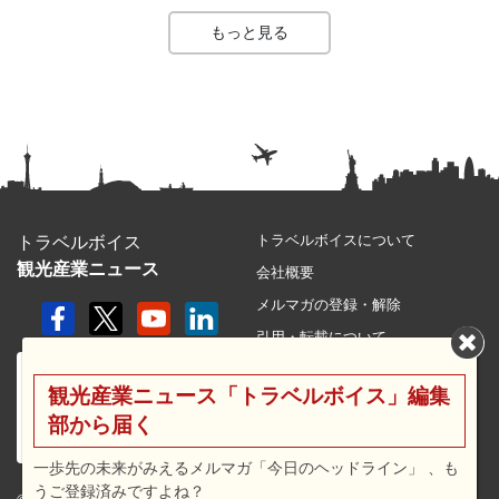
もっと見る
トラベルボイスについて
トラベルボイス
観光産業ニュース
会社概要
メルマガの登録・解除
引用・転載について
プライバシーポリシー
観光産業ニュース「トラベルボイス」編集
利用規約
部から届く
サイトマップ
広告メニュー・料金
一歩先の未来がみえるメルマガ「今日のヘッドライン」 、も
うご登録済みですよね？
プレスリリース窓口