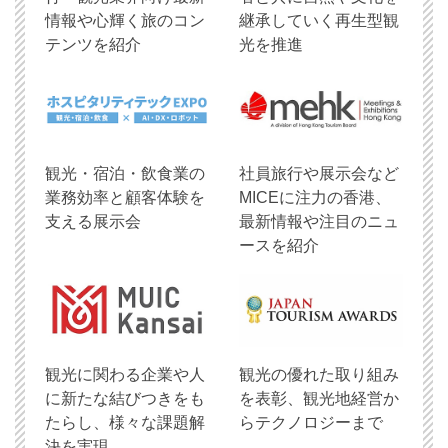
情報や心輝く旅のコン
継承していく再生型観
テンツを紹介
光を推進
観光・宿泊・飲食業の
社員旅行や展示会など
業務効率と顧客体験を
MICEに注力の香港、
支える展示会
最新情報や注目のニュ
ースを紹介
観光に関わる企業や人
観光の優れた取り組み
に新たな結びつきをも
を表彰、観光地経営か
たらし、様々な課題解
らテクノロジーまで
決を実現