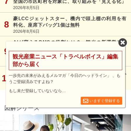
全国の市区町村を対象に、取り組みを「見える化」
2026年8月5日
豪LCCジェットスター、機内で頭上棚の利用を有
料化、座席下バッグ1個は無料
2026年8月6日
AIが変えるDMOの役割とは？ 観光の新運営モデ
ル「デスティネーション・アズ・ア・サービス」
（DaaS）が必要な理由【外電】
観光産業ニュース「トラベルボイス」編集
2026年8月4日
部から届く
Z世代富裕層8カ国の旅行志向レポート発表、少人
一歩先の未来がみえるメルマガ「今日のヘッドライン」 、も
数グループ化は前年比17％増 ―マリオット調査
うご登録済みですよね？
2026年8月5日
もし未だ登録していないなら…
いますぐ登録する
図解シリーズ