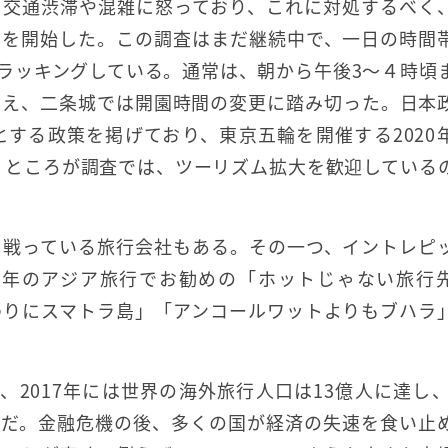
る交通渋滞や混雑に怒っており、これに対処するべく
査を開始した。この調査はまだ継続中で、一日の時間
ラッキングしている。通常は、朝から午後3～４時頃
まえ、二条城では開園時間の変更に踏み切った。日本
する政策を掲げており、東京五輪を開催する2020
る。ところが調査では、ツーリズム拡大を歓迎している
。
と戦っている旅行会社もある。その一つ、イントレピ
は、2019年のアジア旅行でお勧めの「ホットじゃない旅行
わりにスマトラ島」「アンコールワットよりもブハラ
2017年には世界の海外旅行人口は13億人に達し、2
加中だ。金融危機の後、多くの国が経済の失速を食い止