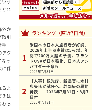
という
ぐとれ
海外か
ランキング（直近7日間）
グ取引
着手。
米国への日本人旅行者が好調、
2026年上半期実績は5％増、年
のアク
間で200万人超の予測、ブラン
になっ
ドUSAが日本強化、日本人アン
バサダー任命も
大に伴
2026年7月31日
【人事】観光庁、新長官に木村
典央氏が就任へ、幹部級の異動
れるよ
発表 ―2026年7月31日・8月7
ズ氏は
日付
2026年7月31日
変わっ