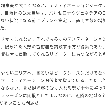
問題意識が大きくなると、デスティネーションマーケ
り、自治体の観光当局は、バルセロナやヴェネチアの
えない状況になる前にプランを策定し、訪問客数の増
った。
らすかもしれない。それでも多くのデスティネーショ
も、限られた人数の富裕層を誘致する方が得策であり
消費拡大に貢献してくれるリピーターにもつながると
が少ないエリアへ、あるいはピークシーズンだけでな
話すデスティネーション関係者が増えている。ただし
はならない。まだ観光客の受け入れ態勢が十分に整っ
オフシーズンは閑散としたままなのに、近隣の地域を
が多いことも問題だ。