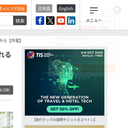
日本語
English
メルマガ登録
検索
メニュー
観光産業ニュース「トラベ
ルボイス」編集部から届く
一歩先の未来がみえるメルマガ
から【外電】
「今日のヘッドライン」 、もうご
登録済みですよね？
れる
もし未だ登録していないなら…
いますぐ登録する
を印刷
【旅行テックの国際サミット＠スペイン】