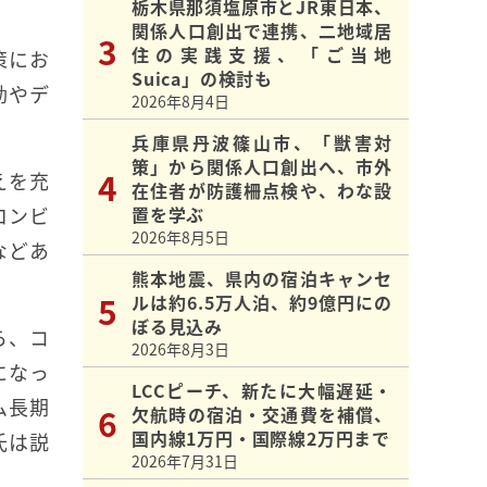
栃木県那須塩原市とJR東日本、
関係人口創出で連携、二地域居
住の実践支援、「ご当地
策にお
Suica」の検討も
動やデ
2026年8月4日
兵庫県丹波篠山市、「獣害対
策」から関係人口創出へ、市外
えを充
在住者が防護柵点検や、わな設
ロンビ
置を学ぶ
2026年8月5日
などあ
熊本地震、県内の宿泊キャンセ
ルは約6.5万人泊、約9億円にの
ぼる見込み
ら、コ
2026年8月3日
になっ
LCCピーチ、新たに大幅遅延・
ム長期
欠航時の宿泊・交通費を補償、
国内線1万円・国際線2万円まで
氏は説
2026年7月31日