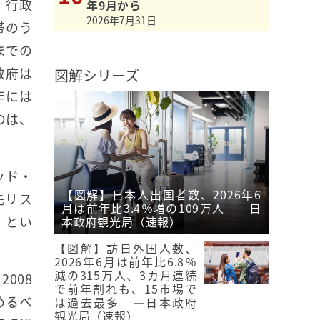
、行政
年9月から
2026年7月31日
帯のう
までの
政府は
図解シリーズ
年には
のは、
ッド・
【図解】日本人出国者数、2026年6
先リス
月は前年比3.4％増の109万人 ―日
」とい
本政府観光局（速報）
【図解】訪日外国人数、
2026年6月は前年比6.8％
減の315万人、3カ月連続
008
で前年割れも、15市場で
めるべ
は過去最多 ―日本政府
観光局（速報）