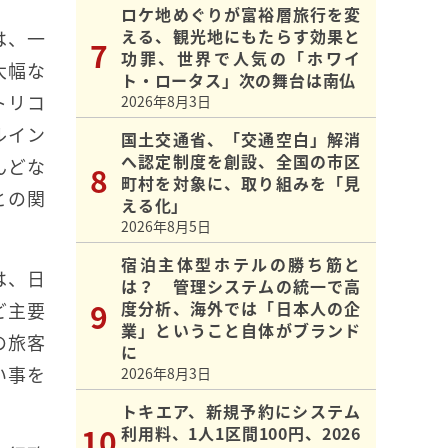
ロケ地めぐりが富裕層旅行を変
える、観光地にもたらす効果と
は、一
功罪、世界で人気の「ホワイ
大幅な
ト・ロータス」次の舞台は南仏
トリコ
2026年8月3日
ルイン
国土交通省、「交通空白」解消
へ認定制度を創設、全国の市区
んどな
町村を対象に、取り組みを「見
との関
える化」
2026年8月5日
宿泊主体型ホテルの勝ち筋と
は、日
は？ 管理システムの統一で高
度分析、海外では「日本人の企
ど主要
業」ということ自体がブランド
の旅客
に
い事を
2026年8月3日
トキエア、新規予約にシステム
利用料、1人1区間100円、2026