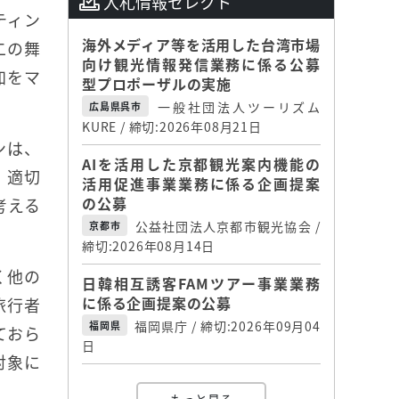
入札情報セレクト
ティン
海外メディア等を活用した台湾市場
二の舞
向け観光情報発信業務に係る公募
加をマ
型プロポーザルの実施
一般社団法人ツーリズム
広島県呉市
KURE / 締切:2026年08月21日
ンは、
AIを活用した京都観光案内機能の
、適切
活用促進事業業務に係る企画提案
の公募
考える
公益社団法人京都市観光協会 /
京都市
締切:2026年08月14日
く他の
日韓相互誘客FAMツアー事業業務
に係る企画提案の公募
旅行者
福岡県庁 / 締切:2026年09月04
福岡県
ておら
日
対象に