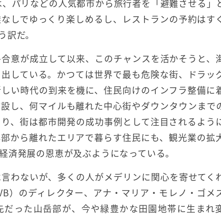
ンは、パリなどの人気都市から旅行者を「避難させる」
雑なしでゆっくり楽しめるし、レストランの予約はす
う訳だ。
平合意が成立して以来、このチャンスを活かそうと、
き出している。かつては世界で最も危険な街、ドラッ
新しい時代の到来を機に、住民向けのインフラ整備に
建設し、何マイルも離れた中心街やダウンタウンまで
より、街は都市開発の成功事例として注目されるよう
心部から離れたエリアで暮らす住民にも、観光業の拡
経済発展の恩恵が及ぶようになっている。
は言わないが、多くの人がメデリンに関心を寄せてく
VB）のディレクター、アナ・マリア・モレノ・ゴメ
先だった山岳部が、今や緑豊かな田園地帯に生まれ