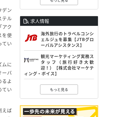
もっと見る
ウデン
ステル
求人情報
「アク
海外旅行のトラベルコンシ
スを使
ェルジュを募集【JTBグロ
ってい
ーバルアシスタンス】
観光マーケティング実務ス
タッフ（旅行好き大歓
ズムに
迎！）【株式会社マーケテ
オーバ
ィング・ボイス】
めるよ
めてい
もっと見る
例えば