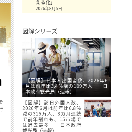
える化」
2026年8月5日
図解シリーズ
を
【図解】日本人出国者数、2026年6
月は前年比3.4％増の109万人 ―日
本政府観光局（速報）
で
【図解】訪日外国人数、
2026年6月は前年比6.8％
行
減の315万人、3カ月連続
で前年割れも、15市場で
は過去最多 ―日本政府
観光局（速報）