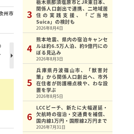
栃木県那須塩原市とJR東日本、
関係人口創出で連携、二地域居
欧州市
住の実践支援、「ご当地
Suica」の検討も
2026年8月4日
熊本地震、県内の宿泊キャンセ
O
ルは約6.5万人泊、約9億円にの
、
ぼる見込み
2026年8月3日
兵庫県丹波篠山市、「獣害対
策」から関係人口創出へ、市外
在住者が防護柵点検や、わな設
置を学ぶ
2026年8月5日
LCCピーチ、新たに大幅遅延・
欠航時の宿泊・交通費を補償、
国内線1万円・国際線2万円まで
2026年7月31日