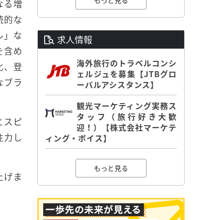
もっと見る
なる増
続的な
ル」な
求人情報
を含め
海外旅行のトラベルコンシ
化、登
ェルジュを募集【JTBグロ
なブラ
ーバルアシスタンス】
観光マーケティング実務ス
タッフ（旅行好き大歓
とスピ
迎！）【株式会社マーケテ
注力し
ィング・ボイス】
もっと見る
上げま