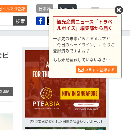
日本語
English
メルマガ登録
検索
メニュー
観光産業ニュース「トラベ
ルボイス」編集部から届く
一歩先の未来がみえるメルマガ
「今日のヘッドライン」 、もうご
登録済みですよね？
なビ
もし未だ登録していないなら…
いますぐ登録する
を印刷
【空港業界に特化した国際会議@シンガポール】