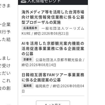
入札情報セレクト
できま
海外メディア等を活用した台湾市場
向け観光情報発信業務に係る公募
型プロポーザルの実施
ー企業
一般社団法人ツーリズム
広島県呉市
旅行予
KURE / 締切:2026年08月21日
した結
AIを活用した京都観光案内機能の
活用促進事業業務に係る企画提案
の公募
しまし
公益社団法人京都市観光協会 /
京都市
で受け
締切:2026年08月14日
ただい
日韓相互誘客FAMツアー事業業務
に係る企画提案の公募
。これ
福岡県庁 / 締切:2026年09月04
福岡県
会の創
日