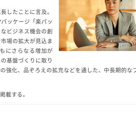
成長したことに言及。
クパッケージ「楽パッ
たなビジネス機会の創
行市場の拡大が見込ま
ともにさらなる増加が
への基盤づくりに取り
ィの強化、品ぞろえの拡充などを通した、中長期的な
掲載する。