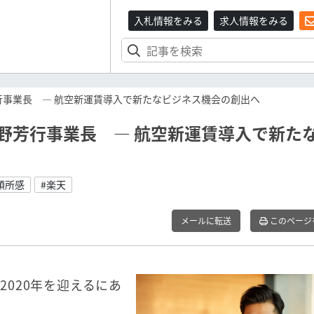
入札情報をみる
求人情報をみる
行事業長 ― 航空新運賃導入で新たなビジネス機会の創出へ
髙野芳行事業長 ― 航空新運賃導入で新た
頭所感
#楽天
メールに転送
このページ
020年を迎えるにあ