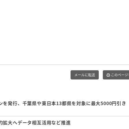
メールに転送
このページ
を発行、千葉県や東日本13都県を対象に最大5000円引き
約拡大へデータ相互活用など推進