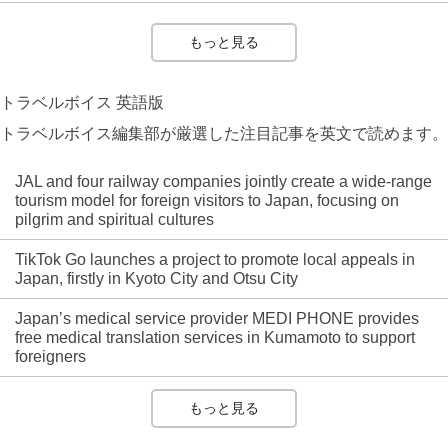
もっと見る
トラベルボイス 英語版
トラベルボイス編集部が厳選した注目記事を英文で読めます。
JAL and four railway companies jointly create a wide-range
tourism model for foreign visitors to Japan, focusing on
pilgrim and spiritual cultures
TikTok Go launches a project to promote local appeals in
Japan, firstly in Kyoto City and Otsu City
Japan’s medical service provider MEDI PHONE provides
free medical translation services in Kumamoto to support
foreigners
もっと見る