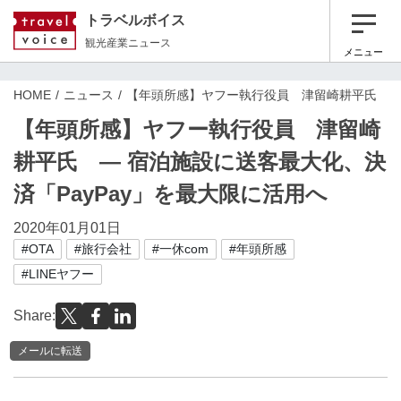
トラベルボイス
観光産業ニュース
メニュー
HOME
ニュース
【年頭所感】ヤフー執行役員 津留崎耕平氏 ― 
【年頭所感】ヤフー執行役員 津留崎
耕平氏 ― 宿泊施設に送客最大化、決
済「PayPay」を最大限に活用へ
2020年01月01日
#OTA
#旅行会社
#一休com
#年頭所感
#LINEヤフー
Share:
メールに転送