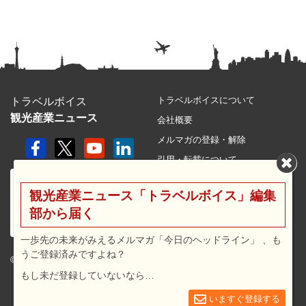
トラベルボイスについて
トラベルボイス
観光産業ニュース
会社概要
メルマガの登録・解除
引用・転載について
プライバシーポリシー
観光産業ニュース「トラベルボイス」編集
利用規約
部から届く
サイトマップ
広告メニュー・料金
一歩先の未来がみえるメルマガ「今日のヘッドライン」 、も
うご登録済みですよね？
プレスリリース窓口
© 2026 travel voice.
もし未だ登録していないなら…
求人広告
お問合せ
いますぐ登録する