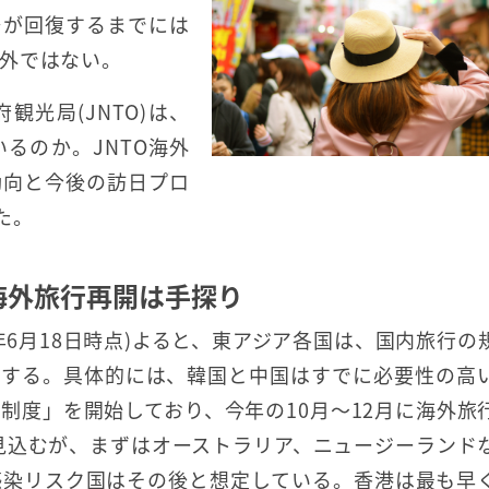
場が回復するまでには
外ではない。
光局(JNTO)は、
るのか。JNTO海外
動向と今後の訪日プロ
た。
海外旅行再開は手探り
0年6月18日時点)よると、東アジア各国は、国内旅行の
想する。具体的には、韓国と中国はすでに必要性の高
制度」を開始しており、今年の10月～12月に海外旅
を見込むが、まずはオーストラリア、ニュージーランド
感染リスク国はその後と想定している。香港は最も早