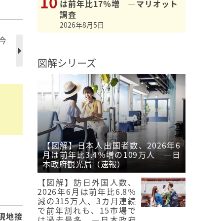
は前年比17％増 ―マリオット
調査
2026年8月5日
今
図解シリーズ
【図解】日本人出国者数、2026年6
月は前年比3.4％増の109万人 ―日
本政府観光局（速報）
【図解】訪日外国人数、
】
2026年6月は前年比6.8％
減の315万人、3カ月連続
で前年割れも、15市場で
現地接
は過去最多 ―日本政府