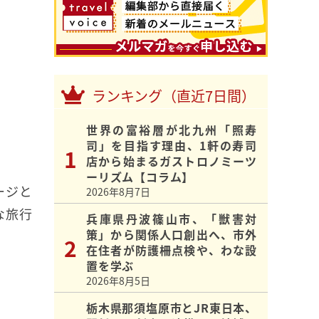
ランキング（直近7日間）
世界の富裕層が北九州「照寿
司」を目指す理由、1軒の寿司
店から始まるガストロノミーツ
ーリズム【コラム】
ージと
2026年8月7日
な旅行
兵庫県丹波篠山市、「獣害対
策」から関係人口創出へ、市外
在住者が防護柵点検や、わな設
置を学ぶ
2026年8月5日
栃木県那須塩原市とJR東日本、