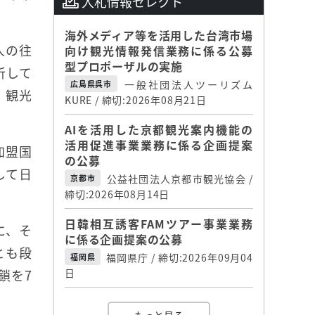
入札情報セレクト
海外メディア等を活用した台湾市場
人の往
向け観光情報発信業務に係る公募
型プロポーザルの実施
析して
一般社団法人ツーリズム
広島県呉市
、観光
KURE / 締切:2026年08月21日
AIを活用した京都観光案内機能の
活用促進事業業務に係る企画提案
加盟国
の公募
して日
公益社団法人京都市観光協会 /
京都市
締切:2026年08月14日
日韓相互誘客FAMツアー事業業務
に、そ
に係る企画提案の公募
とも段
福岡県庁 / 締切:2026年09月04
福岡県
鎖を7
日