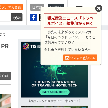
日本語
English
メルマガ登録
検索
メニュー
観光産業ニュース「トラベ
ルボイス」編集部から届く
一歩先の未来がみえるメルマガ
まで
「今日のヘッドライン」 、もうご
登録済みですよね？
PR
もし未だ登録していないなら…
いますぐ登録する
を印刷
【旅行テックの国際サミット＠スペイン】