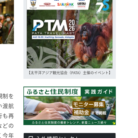
【太平洋アジア観光協会（PATA）主催のイベント】
規制を
い渡航
行も再
などの
く今年