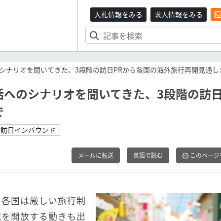
入札情報をみる
求人情報をみる
シナリオを聞いてきた、3段階の訪日PRから各国の海外旅行再開見通し
へのシナリオを聞いてきた、3段階の訪日
で
#訪日インバウンド
メールに転送
英語で読む
このページ
に各国は厳しい旅行制
境を開放する動きも出