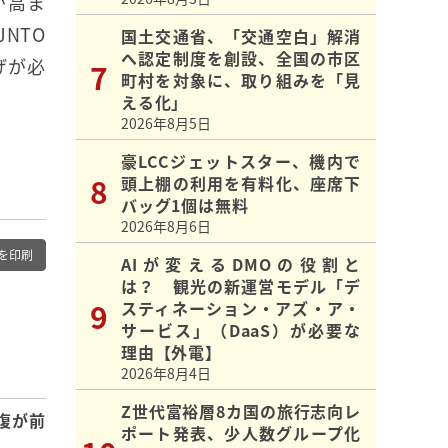
が高ま
NTO
国土交通省、「交通空白」解消
へ認定制度を創設、全国の市区
げが必
町村を対象に、取り組みを「見
える化」
2026年8月5日
豪LCCジェットスター、機内で
頭上棚の利用を有料化、座席下
バッグ1個は無料
2026年8月6日
を印刷
AIが変えるDMOの役割と
は？ 観光の新運営モデル「デ
スティネーション・アズ・ア・
サービス」（DaaS）が必要な
理由【外電】
2026年8月4日
Z世代富裕層8カ国の旅行志向レ
復が前
ポート発表、少人数グループ化