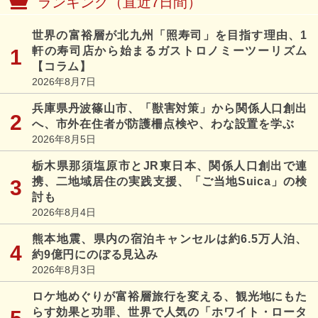
ランキング（直近7日間）
世界の富裕層が北九州「照寿司」を目指す理由、1
軒の寿司店から始まるガストロノミーツーリズム
【コラム】
2026年8月7日
兵庫県丹波篠山市、「獣害対策」から関係人口創出
へ、市外在住者が防護柵点検や、わな設置を学ぶ
2026年8月5日
栃木県那須塩原市とJR東日本、関係人口創出で連
携、二地域居住の実践支援、「ご当地Suica」の検
討も
2026年8月4日
熊本地震、県内の宿泊キャンセルは約6.5万人泊、
約9億円にのぼる見込み
2026年8月3日
ロケ地めぐりが富裕層旅行を変える、観光地にもた
らす効果と功罪、世界で人気の「ホワイト・ロータ