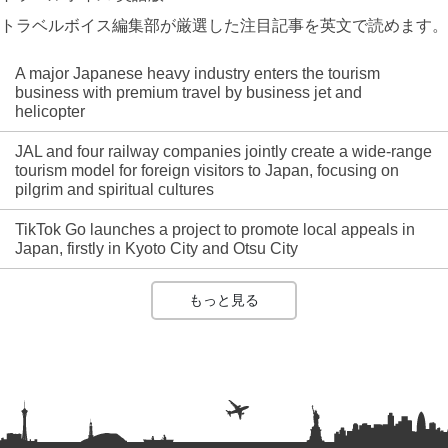
トラベルボイス編集部が厳選した注目記事を英文で読めます。
A major Japanese heavy industry enters the tourism
business with premium travel by business jet and
helicopter
JAL and four railway companies jointly create a wide-range
tourism model for foreign visitors to Japan, focusing on
pilgrim and spiritual cultures
TikTok Go launches a project to promote local appeals in
Japan, firstly in Kyoto City and Otsu City
もっと見る