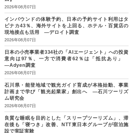
2026年08月07日
インバウンドの体験予約、日本の予約サイト利用はタ
ビナカ43％、海外サイトを上回る、ホテル・百貨店の
現地接点も活用 ―デロイト調査
2026年08月07日
日本の小売事業者334社の「AIエージェント」への投資
意向は97％、一方で消費者62％は「抵抗あり」
―Adyen調査
2026年08月07日
石川県・能登地域で観光ガイド育成が本格始動、事業
計画まで学び「観光起業家」創出へ ―石川ツーリズ
ム研究会
2026年08月07日
良質な睡眠を目的とした「スリープツーリズム」、滞
在後も「寝つき」改善、NTT東日本グループが宿泊施
設で実証実験