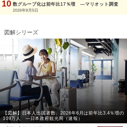
数グループ化は前年比17％増 ―マリオット調査
2026年8月5日
図解シリーズ
【図解】日本人出国者数、2026年6月は前年比3.4％増の
109万人 ―日本政府観光局（速報）