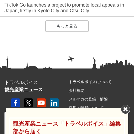
TikTok Go launches a project to promote local appeals in
Japan, firstly in Kyoto City and Otsu City
もっと見る
トラベルボイスについて
トラベルボイス
観光産業ニュース
会社概要
メルマガの登録・解除
引用・転載について
プライバシーポリシー
観光産業ニュース「トラベルボイス」編集
利用規約
部から届く
サイトマップ