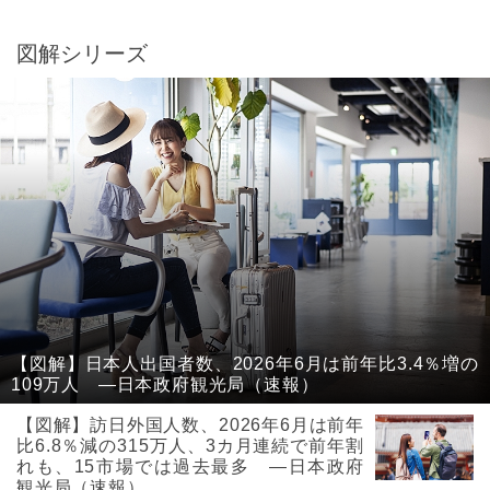
図解シリーズ
【図解】日本人出国者数、2026年6月は前年比3.4％増の
109万人 ―日本政府観光局（速報）
【図解】訪日外国人数、2026年6月は前年
比6.8％減の315万人、3カ月連続で前年割
れも、15市場では過去最多 ―日本政府
観光局（速報）