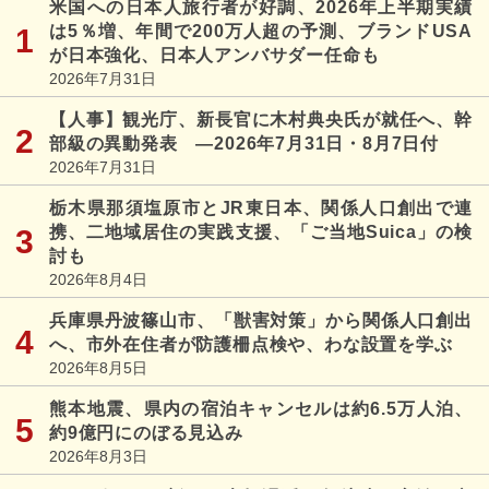
米国への日本人旅行者が好調、2026年上半期実績
は5％増、年間で200万人超の予測、ブランドUSA
が日本強化、日本人アンバサダー任命も
2026年7月31日
【人事】観光庁、新長官に木村典央氏が就任へ、幹
部級の異動発表 ―2026年7月31日・8月7日付
2026年7月31日
栃木県那須塩原市とJR東日本、関係人口創出で連
携、二地域居住の実践支援、「ご当地Suica」の検
討も
2026年8月4日
兵庫県丹波篠山市、「獣害対策」から関係人口創出
へ、市外在住者が防護柵点検や、わな設置を学ぶ
2026年8月5日
熊本地震、県内の宿泊キャンセルは約6.5万人泊、
約9億円にのぼる見込み
2026年8月3日