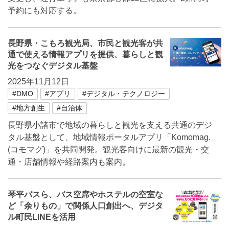
予約にも対応する。
長野県・こもろ観光局、市民と観光客が共
通で使える情報アプリを提供、暮らしと観
光をつなぐデジタル基盤
2025年11月12日
#DMO
#アプリ
#デジタル・テクノロジー
#地方創生
#自治体
長野県小諸市で地域の暮らしと観光を支える共通のデジ
タル基盤として、地域情報ポータルアプリ「Komomag.
(コモマグ)」を共同開発。観光客向けに最新の観光・交
通・店舗情報や経路案内も案内。
琴平バスら、バス空席やホステルの空室な
ど「余りもの」で関係人口創出へ、デジタ
ル町民LINEを活用