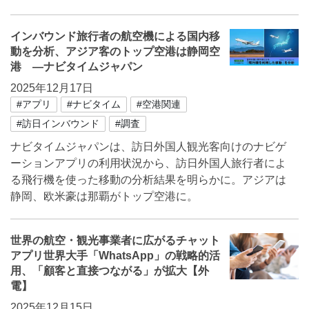
インバウンド旅行者の航空機による国内移
動を分析、アジア客のトップ空港は静岡空
港 ―ナビタイムジャパン
2025年12月17日
#アプリ
#ナビタイム
#空港関連
#訪日インバウンド
#調査
ナビタイムジャパンは、訪日外国人観光客向けのナビゲ
ーションアプリの利用状況から、訪日外国人旅行者によ
る飛行機を使った移動の分析結果を明らかに。アジアは
静岡、欧米豪は那覇がトップ空港に。
世界の航空・観光事業者に広がるチャット
アプリ世界大手「WhatsApp」の戦略的活
用、「顧客と直接つながる」が拡大【外
電】
2025年12月15日