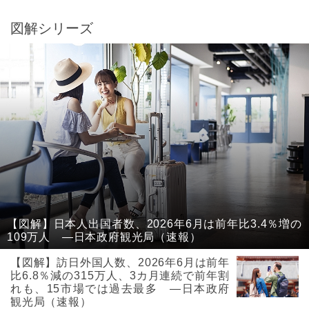
図解シリーズ
【図解】日本人出国者数、2026年6月は前年比3.4％増の
109万人 ―日本政府観光局（速報）
【図解】訪日外国人数、2026年6月は前年
比6.8％減の315万人、3カ月連続で前年割
れも、15市場では過去最多 ―日本政府
観光局（速報）