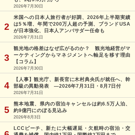
2026年7月30日
米国への日本人旅行者が好調、2026年上半期実績
は5％増、年間で200万人超の予測、ブランドUSA
が日本強化、日本人アンバサダー任命も
2026年7月31日
観光地の格差はなぜ広がるのか？ 観光地経営がマ
ーケティングからマネジメントへ軸足を移す理由
【コラム】
2026年7月30日
【人事】観光庁、新長官に木村典央氏が就任へ、幹
部級の異動発表 ―2026年7月31日・8月7日付
2026年7月31日
熊本地震、県内の宿泊キャンセルは約6.5万人泊、
約9億円にのぼる見込み
2026年8月3日
LCCピーチ、新たに大幅遅延・欠航時の宿泊・交
通費を補償、国内線1万円・国際線2万円まで