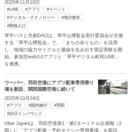
2025年11月10日
#LINE
#アプリ
#イベント
#デジタル・テクノロジー
#地方創生
#関係人口
琴平バスと共創DAOは、琴平山博覧会実行委員会が主催
する「琴平山博覧会」で、「まちの余りもの」を活用
し、地域の協力サイクルと価値を生み出す実証実験を開
始。参加型web3.0アプリと「琴平デジタル町民LINE」
を連携。
ウーバー、羽田空港にアプリ配車専用乗り
場を新設、関西国際空港に続いて
2025年10月24日
#アプリ
#国内旅行
#羽田
#訪日インバウンド
Uber Japanは、羽田空港第1・第2ターミナル出発階（2
階）に「アプリ配車・予約タクシー専用乗場」を新設。