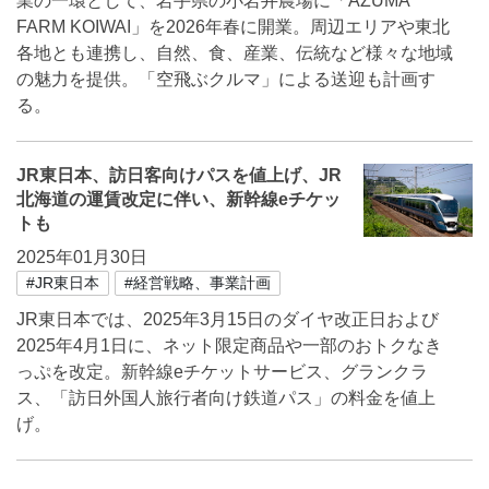
業の一環として、岩手県の小岩井農場に「AZUMA
FARM KOIWAI」を2026年春に開業。周辺エリアや東北
各地とも連携し、自然、食、産業、伝統など様々な地域
の魅力を提供。「空飛ぶクルマ」による送迎も計画す
る。
JR東日本、訪日客向けパスを値上げ、JR
北海道の運賃改定に伴い、新幹線eチケッ
トも
2025年01月30日
#JR東日本
#経営戦略、事業計画
JR東日本では、2025年3月15日のダイヤ改正日および
2025年4月1日に、ネット限定商品や一部のおトクなき
っぷを改定。新幹線eチケットサービス、グランクラ
ス、「訪日外国人旅行者向け鉄道パス」の料金を値上
げ。