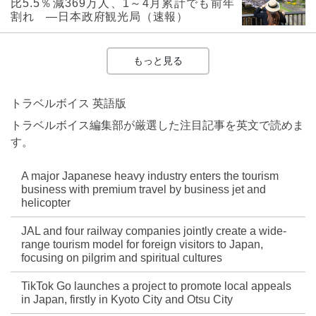
比5.5％減369万人、1～4月累計でも前年
割れ ―日本政府観光局（速報）
もっと見る
トラベルボイス 英語版
トラベルボイス編集部が厳選した注目記事を英文で読めま
す。
A major Japanese heavy industry enters the tourism
business with premium travel by business jet and
helicopter
JAL and four railway companies jointly create a wide-
range tourism model for foreign visitors to Japan,
focusing on pilgrim and spiritual cultures
TikTok Go launches a project to promote local appeals
in Japan, firstly in Kyoto City and Otsu City