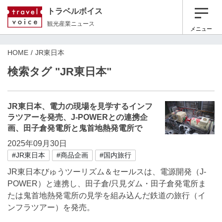
トラベルボイス
観光産業ニュース
メニュー
HOME
JR東日本
検索タグ "JR東日本"
JR東日本、電力の現場を見学するインフ
ラツアーを発売、J-POWERとの連携企
画、田子倉発電所と鬼首地熱発電所で
2025年09月30日
#JR東日本
#商品企画
#国内旅行
JR東日本びゅうツーリズム＆セールスは、電源開発（J-
POWER）と連携し、田子倉/只見ダム・田子倉発電所ま
たは鬼首地熱発電所の見学を組み込んだ鉄道の旅行（イ
ンフラツアー）を発売。