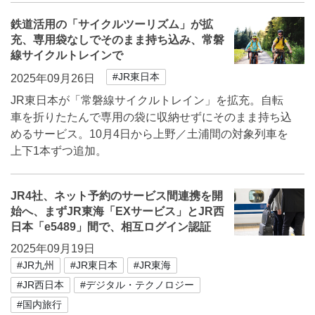
鉄道活用の「サイクルツーリズム」が拡
充、専用袋なしでそのまま持ち込み、常磐
線サイクルトレインで
#JR東日本
2025年09月26日
JR東日本が「常磐線サイクルトレイン」を拡充。自転
車を折りたたんで専用の袋に収納せずにそのまま持ち込
めるサービス。10月4日から上野／土浦間の対象列車を
上下1本ずつ追加。
JR4社、ネット予約のサービス間連携を開
始へ、まずJR東海「EXサービス」とJR西
日本「e5489」間で、相互ログイン認証
2025年09月19日
#JR九州
#JR東日本
#JR東海
#JR西日本
#デジタル・テクノロジー
#国内旅行