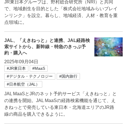
JR東⽇本グループは、野村総合研究所（NRI）と共同
で、地域創⽣を⽬的とした「株式会社地域みらいブレイ
ンリンク」を設⽴。暮らし、地域経済、人材・教育を重
点領域に。
JAL、「えきねっと」と連携、JAL経路検
索サイトから、新幹線・特急のきっぷ予
約・購入へ
2025年09月04日
#JR東日本
#MaaS
#デジタル・テクノロジー
#国内旅行
#日本航空（JAL）
JAL MaaSとJRのネット予約サービス「えきねっと」と
の連携を開始。JAL MaaSの経路検索機能を通じて、え
きねっとで発売している東日本・北海道エリアのJR路
線の商品を購入できるように。