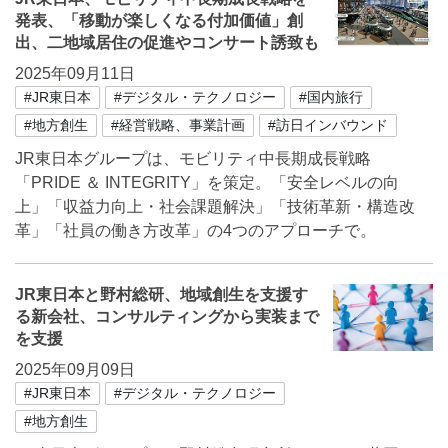
発表、「移動が楽しくなる付加価値」創
出、二地域居住の促進やコンサート誘致も
2025年09月11日
#JR東日本
#デジタル・テクノロジー
#国内旅行
#地方創生
#経営戦略、事業計画
#訪日インバウンド
JR東日本グループは、モビリティ中長期成長戦略
「PRIDE ＆ INTEGRITY」を策定。「安全レベルの向
上」「収益力向上・社会課題解決」「技術革新・構造改
革」「社員の働き方改革」の4つのアプローチで。
JR東日本と野村総研、地域創⽣を支援す
る新会社、コンサルティングから実装まで
を支援
2025年09月09日
#JR東日本
#デジタル・テクノロジー
#地方創生