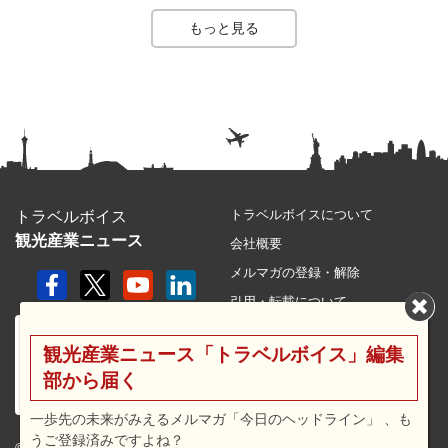
もっと見る
トラベルボイスについて
トラベルボイス
観光産業ニュース
会社概要
メルマガの登録・解除
引用・転載について
プライバシーポリシー
観光産業ニュース「トラベルボイス」編集
利用規約
部から届く
サイトマップ
広告メニュー・料金
一歩先の未来がみえるメルマガ「今日のヘッドライン」 、も
うご登録済みですよね？
プレスリリース窓口