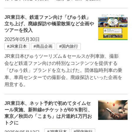
JR東日本、鉄道ファン向け「びゅう鉄」
立ち上げ、廃線探訪や橋梁散策など企画や
ツアーを投入
2025年05月30日
#JR東日本
#商品企画
#国内旅行
JR東日本びゅうツーリズム＆セールスが列車旅、撮影
会など鉄道ファン向けの特別なコンテンツを提供する
「びゅう鉄」ブランドを立ち上げた。団体臨時列車の乗
車、車両センターでの撮影会、廃線探訪といった企画を
用意する。
JR東日本、ネット予約で初めてタイムセ
ール実施、新幹線eチケットが60％割引、
東京／秋田の「こまち」は片道約1万円お
トクに
#JR東日本
#国内旅行