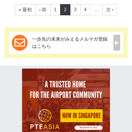
« 最初
‹ 前
1
2
3
4
…
次 ›
一歩先の未来がみえるメルマガ登録
はこちら