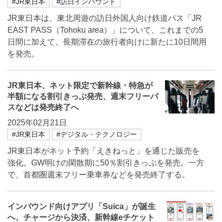
#JR東日本
#訪日インバウンド
JR東日本は、東北周遊の訪日外国人向け鉄道パス「JR
EAST PASS（Tohoku area）」について、これまでの5
日間に加えて、長期滞在の旅行者向けに新たに10日間用
を発売。
JR東日本、ネット限定で新幹線・特急が
半額になる割引きっぷ発売、週末フリーパ
スなどは発売終了へ
2025年02月21日
#JR東日本
#デジタル・テクノロジー
JR東日本がネット予約「えきねっと」を通じた販売を
強化。GW明けの閑散期に50％割引きっぷを発売。一方
で、首都圏週末フリー乗車券などを発売終了する。
インバウンド向けアプリ「Suica」が誕生
へ、チャージから決済、新幹線eチケット