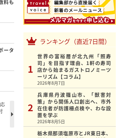
数料も
ランキング（直近7日間）
ポータ
世界の富裕層が北九州「照寿
司」を目指す理由、1軒の寿司
店から始まるガストロノミーツ
ーリズム【コラム】
2026年8月7日
兵庫県丹波篠山市、「獣害対
策」から関係人口創出へ、市外
対応
在住者が防護柵点検や、わな設
対
置を学ぶ
2026年8月5日
栃木県那須塩原市とJR東日本、