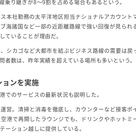
線乗り継ぎが8～9割を占める場合もあるという。
ラス本社勤務の太平洋地区担当ナショナルアカウント
リブ海諸国など一部の近距離路線で強い回復が見られ
していることが理由だ。
ス、シカゴなど大都市を結ぶビジネス路線の需要は戻
問者数は、昨年実績を超えている場所も多いという。
ションを実施
港でのサービスの最新状況も説明した。
に運営。清掃と消毒を徹底し、カウンターなど接客ポ
点空港で再開したラウンジでも、ドリンクやホットミ
テーション越しに提供している。