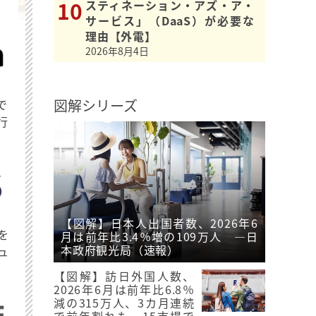
スティネーション・アズ・ア・
サービス」（DaaS）が必要な
理由【外電】
2026年8月4日
図解シリーズ
で
行
【図解】日本人出国者数、2026年6
を
月は前年比3.4％増の109万人 ―日
本政府観光局（速報）
ュ
【図解】訪日外国人数、
2026年6月は前年比6.8％
減の315万人、3カ月連続