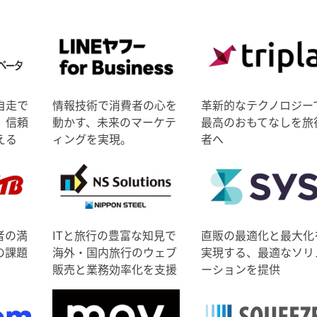
自走で
情報技術で消費者の心を
革新的なテクノロジー
、信頼
動かす、未来のマーケテ
最高のおもてなしを旅
える
ィングを実現。
者へ
者の満
ITと旅行の豊富な知見で
直販の最適化と最大化
の課題
海外・国内旅行のウェブ
実現する、最適なソリ
販売と業務効率化を支援
ーションを提供