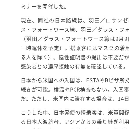
ミナーを開催した。
現在、同社の日本路線は、羽田／ロサンゼ
ス・フォートワース線、羽田／ダラス・フ
（羽田／ダラス・フォートワース線は9月9日
一時運休を予定）。搭乗客にはマスクの着
る人を除く）、陰性証明書の提出は不要だが
感染者との濃厚接触の有無を確認している。
日本から米国への入国は、ESTAやBビザ所
続きが可能。検温やPCR検査もない。入国
だ。ただし、米国内に滞在する場合は、14
こうした中、日本発便の搭乗客は、米軍関
る日本人渡航者、アジアからの乗り継ぎ利