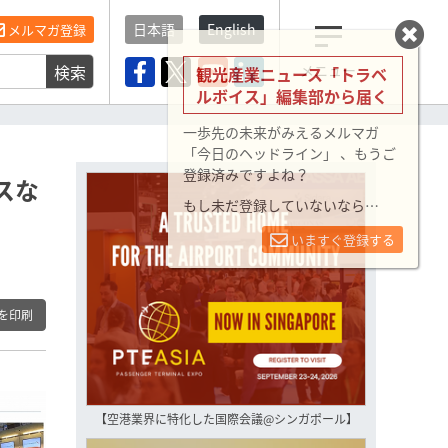
日本語
English
メルマガ登録
検索
メニュー
観光産業ニュース「トラベ
ルボイス」編集部から届く
一歩先の未来がみえるメルマガ
「今日のヘッドライン」 、もうご
登録済みですよね？
スな
もし未だ登録していないなら…
いますぐ登録する
を印刷
【空港業界に特化した国際会議@シンガポール】