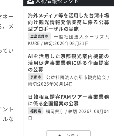
入札情報セレクト
海外メディア等を活用した台湾市場
マネー
向け観光情報発信業務に係る公募
る。メ
型プロポーザルの実施
一般社団法人ツーリズム
広島県呉市
KURE / 締切:2026年08月21日
ってい
AIを活用した京都観光案内機能の
活用促進事業業務に係る企画提案
の公募
公益社団法人京都市観光協会 /
京都市
締切:2026年08月14日
日韓相互誘客FAMツアー事業業務
に係る企画提案の公募
イント
福岡県庁 / 締切:2026年09月04
福岡県
ールな
日