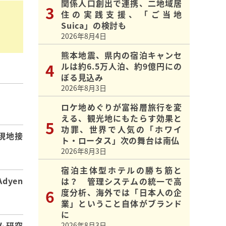
関係人口創出で連携、二地域居
住の実践支援、「ご当地
Suica」の検討も
2026年8月4日
熊本地震、県内の宿泊キャンセ
ルは約6.5万人泊、約9億円にの
ぼる見込み
2026年8月3日
】
ロケ地めぐりが富裕層旅行を変
える、観光地にもたらす効果と
功罪、世界で人気の「ホワイ
現地接
ト・ロータス」次の舞台は南仏
2026年8月3日
宿泊主体型ホテルの勝ち筋と
dyen
は？ 管理システムの統一で高
度分析、海外では「日本人の企
業」ということ自体がブランド
に
ム研究
2026年8月3日