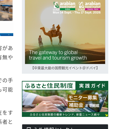
害があ
有無や
【中東最大級の国際観光イベント＠ドバイ】
での手
も可能
在をす
係者と