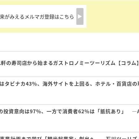
来がみえるメルマガ登録はこちら
1軒の寿司店から始まるガストロノミーツーリズム【コラム
はタビナカ43％、海外サイトを上回る、ホテル・百貨店の
の投資意向は97％、一方で消費者62％は「抵抗あり」 ―A
事業計画まで学び「観光起業家」創出へ ―石川ツーリズ