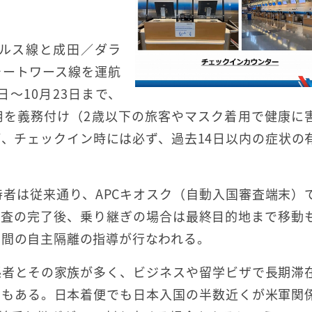
ルス線と成田／ダラ
ォートワース線を運航
～10月23日まで、
用を義務付け（2歳以下の旅客やマスク着用で健康に
、チェックイン時には必ず、過去14日以内の症状の
持者は従来通り、APCキオスク（自動入国審査端末）
審査の完了後、乗り継ぎの場合は最終目的地まで移動
日間の自主隔離の指導が行なわれる。
係者とその家族が多く、ビジネスや留学ビザで長期滞
用もある。日本着便でも日本入国の半数近くが米軍関