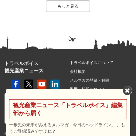
もっと見る
トラベルボイスについて
トラベルボイス
観光産業ニュース
会社概要
メルマガの登録・解除
引用・転載について
プライバシーポリシー
観光産業ニュース「トラベルボイス」編集
利用規約
部から届く
サイトマップ
広告メニュー・料金
一歩先の未来がみえるメルマガ「今日のヘッドライン」 、も
うご登録済みですよね？
プレスリリース窓口
© 2026 travel voice.