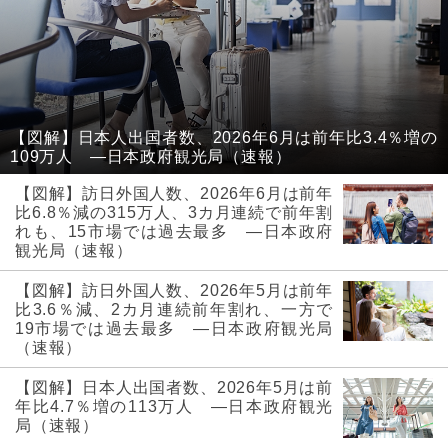
【図解】日本人出国者数、2026年6月は前年比3.4％増の
109万人 ―日本政府観光局（速報）
【図解】訪日外国人数、2026年6月は前年
比6.8％減の315万人、3カ月連続で前年割
れも、15市場では過去最多 ―日本政府
観光局（速報）
【図解】訪日外国人数、2026年5月は前年
比3.6％減、2カ月連続前年割れ、一方で
19市場では過去最多 ―日本政府観光局
（速報）
【図解】日本人出国者数、2026年5月は前
年比4.7％増の113万人 ―日本政府観光
局（速報）