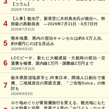
【コラム】
2026年7月30日
【人事】観光庁、新長官に木村典央氏が就任へ、幹
部級の異動発表 ―2026年7月31日・8月7日付
2026年7月31日
熊本地震、県内の宿泊キャンセルは約6.5万人泊、
約9億円にのぼる見込み
2026年8月3日
LCCピーチ、新たに大幅遅延・欠航時の宿泊・交
通費を補償、国内線1万円・国際線2万円まで
2026年7月31日
栃木県那須塩原市とJR東日本、関係人口創出で連
携、二地域居住の実践支援、「ご当地Suica」の検
討も
2026年8月4日
ロケ地めぐりが富裕層旅行を変える、観光地にもた
らす効果と功罪、世界で人気の「ホワイト・ロータ