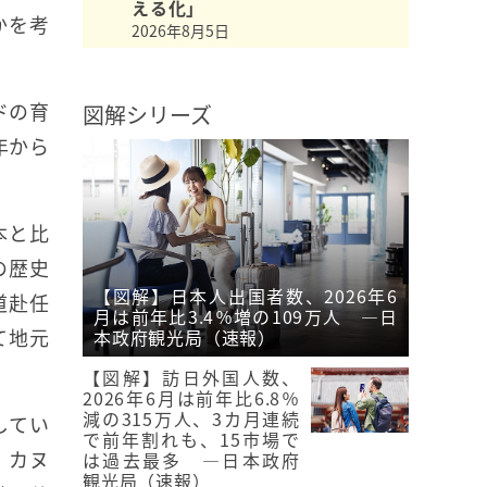
える化」
かを考
2026年8月5日
ドの育
図解シリーズ
年から
本と比
の歴史
【図解】日本人出国者数、2026年6
道赴任
月は前年比3.4％増の109万人 ―日
て地元
本政府観光局（速報）
【図解】訪日外国人数、
2026年6月は前年比6.8％
減の315万人、3カ月連続
してい
で前年割れも、15市場で
、カヌ
は過去最多 ―日本政府
観光局（速報）