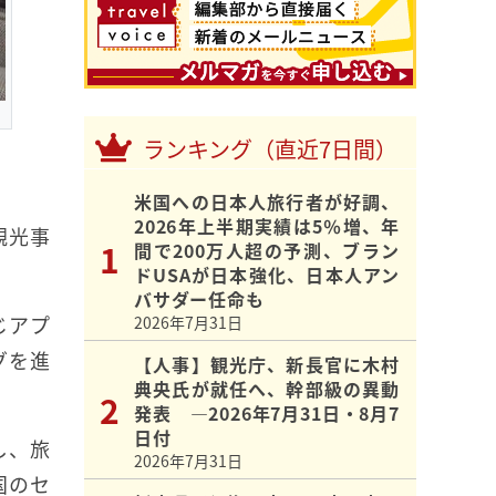
ランキング（直近7日間）
米国への日本人旅行者が好調、
2026年上半期実績は5％増、年
観光事
間で200万人超の予測、ブラン
ドUSAが日本強化、日本人アン
バサダー任命も
じアプ
2026年7月31日
グを進
【人事】観光庁、新長官に木村
典央氏が就任へ、幹部級の異動
発表 ―2026年7月31日・8月7
日付
し、旅
2026年7月31日
国のセ