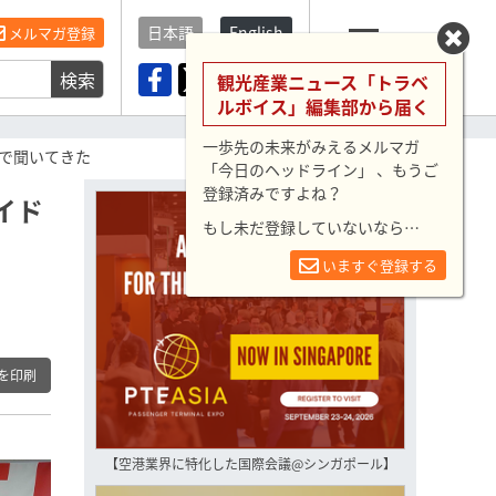
日本語
English
メルマガ登録
検索
メニュー
観光産業ニュース「トラベ
ルボイス」編集部から届く
一歩先の未来がみえるメルマガ
で聞いてきた
「今日のヘッドライン」 、もうご
登録済みですよね？
イド
もし未だ登録していないなら…
いますぐ登録する
を印刷
【空港業界に特化した国際会議@シンガポール】