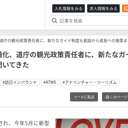
入札情報をみる
求人情報をみる
道庁の観光政策責任者に、新たなガイド制度も創設から成長への施策ま
値化、道庁の観光政策責任者に、新たなガ
聞いてきた
#訪日インバウンド
#ATWS
#アドベンチャー・ツーリズム
メールに転送
このページ
禁され、今年5月に新型