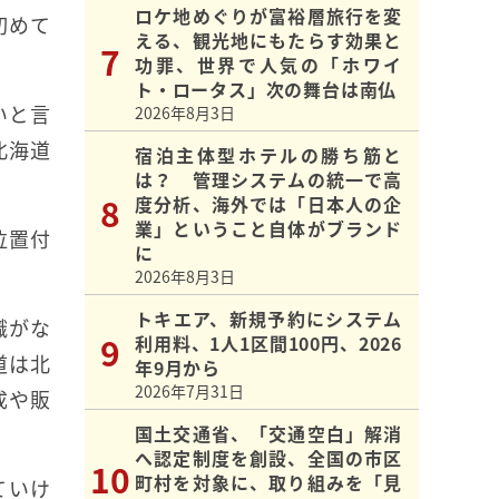
ロケ地めぐりが富裕層旅行を変
初めて
える、観光地にもたらす効果と
功罪、世界で人気の「ホワイ
ト・ロータス」次の舞台は南仏
いと言
2026年8月3日
北海道
宿泊主体型ホテルの勝ち筋と
は？ 管理システムの統一で高
度分析、海外では「日本人の企
業」ということ自体がブランド
位置付
に
2026年8月3日
トキエア、新規予約にシステム
識がな
利用料、1人1区間100円、2026
道は北
年9月から
2026年7月31日
成や販
国土交通省、「交通空白」解消
へ認定制度を創設、全国の市区
町村を対象に、取り組みを「見
ていけ