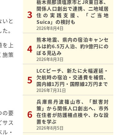
栃木県那須塩原市とJR東日本、
関係人口創出で連携、二地域居
住の実践支援、「ご当地
ないと
Suica」の検討も
2026年8月4日
した。
熊本地震、県内の宿泊キャンセ
値を上
ルは約6.5万人泊、約9億円にの
ぼる見込み
く施策
2026年8月3日
LCCピーチ、新たに大幅遅延・
欠航時の宿泊・交通費を補償、
国内線1万円・国際線2万円まで
2026年7月31日
兵庫県丹波篠山市、「獣害対
策」から関係人口創出へ、市外
つの要
在住者が防護柵点検や、わな設
置を学ぶ
どサス
2026年8月5日
ベル・