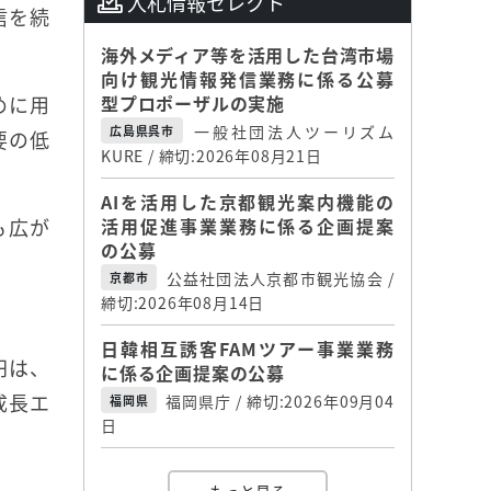
入札情報セレクト
信を続
海外メディア等を活用した台湾市場
向け観光情報発信業務に係る公募
めに用
型プロポーザルの実施
一般社団法人ツーリズム
広島県呉市
要の低
KURE / 締切:2026年08月21日
AIを活用した京都観光案内機能の
も広が
活用促進事業業務に係る企画提案
の公募
公益社団法人京都市観光協会 /
京都市
締切:2026年08月14日
。
日韓相互誘客FAMツアー事業業務
円は、
に係る企画提案の公募
成長エ
福岡県庁 / 締切:2026年09月04
福岡県
日