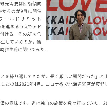
の観光需要は回復傾向
かかるのが9月に開催
ワールドサミット
光施策を進めるうえでアド
置付ける。そのATも含
再生していくのか。観
崎雅生氏に聞いてみた。
ことを繰り返してきたが、長く厳しい期間だった」と
したのは2021年4月。コロナ禍で北海道経済が疲弊
備の意味でも、道は独自の施策を数々打ってきた。20