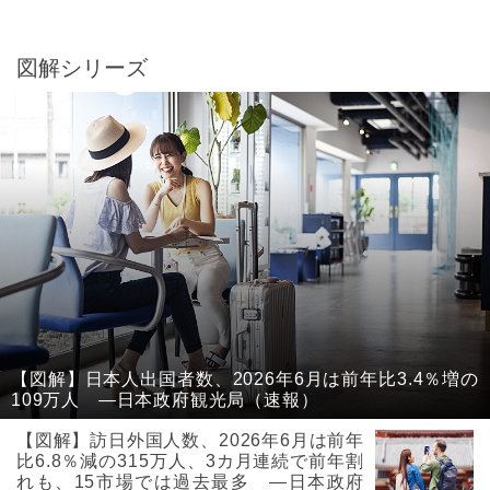
図解シリーズ
【図解】日本人出国者数、2026年6月は前年比3.4％増の
109万人 ―日本政府観光局（速報）
【図解】訪日外国人数、2026年6月は前年
比6.8％減の315万人、3カ月連続で前年割
れも、15市場では過去最多 ―日本政府