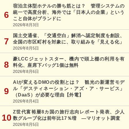
宿泊主体型ホテルの勝ち筋とは？ 管理システムの
統一で高度分析、海外では「日本人の企業」という
こと自体がブランドに
2026年8月3日
国土交通省、「交通空白」解消へ認定制度を創設、
全国の市区町村を対象に、取り組みを「見える化」
2026年8月5日
豪LCCジェットスター、機内で頭上棚の利用を有
料化、座席下バッグ1個は無料
2026年8月6日
AIが変えるDMOの役割とは？ 観光の新運営モデ
ル「デスティネーション・アズ・ア・サービス」
（DaaS）が必要な理由【外電】
2026年8月4日
Z世代富裕層8カ国の旅行志向レポート発表、少人
数グループ化は前年比17％増 ―マリオット調査
2026年8月5日