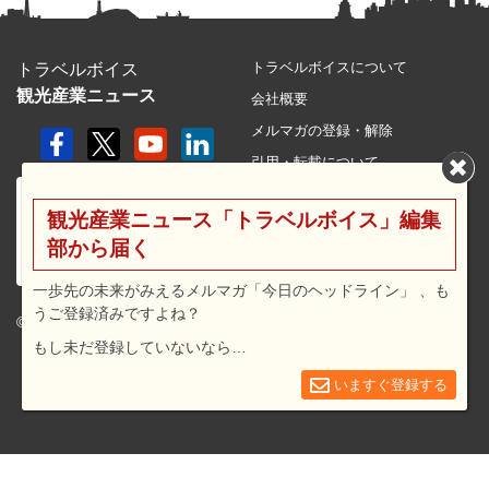
トラベルボイスについて
トラベルボイス
観光産業ニュース
会社概要
メルマガの登録・解除
引用・転載について
プライバシーポリシー
観光産業ニュース「トラベルボイス」編集
利用規約
部から届く
サイトマップ
広告メニュー・料金
一歩先の未来がみえるメルマガ「今日のヘッドライン」 、も
うご登録済みですよね？
プレスリリース窓口
© 2026 travel voice.
もし未だ登録していないなら…
求人広告
お問合せ
いますぐ登録する