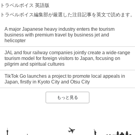
トラベルボイス 英語版
トラベルボイス編集部が厳選した注目記事を英文で読めます。
A major Japanese heavy industry enters the tourism
business with premium travel by business jet and
helicopter
JAL and four railway companies jointly create a wide-range
tourism model for foreign visitors to Japan, focusing on
pilgrim and spiritual cultures
TikTok Go launches a project to promote local appeals in
Japan, firstly in Kyoto City and Otsu City
もっと見る