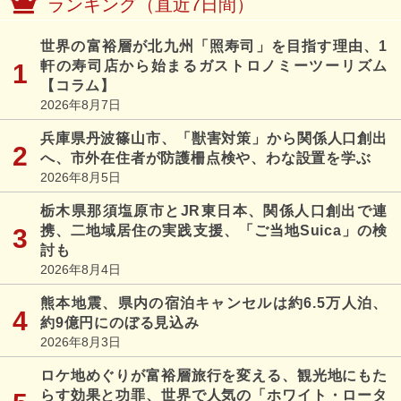
ランキング（直近7日間）
世界の富裕層が北九州「照寿司」を目指す理由、1
軒の寿司店から始まるガストロノミーツーリズム
【コラム】
2026年8月7日
兵庫県丹波篠山市、「獣害対策」から関係人口創出
へ、市外在住者が防護柵点検や、わな設置を学ぶ
2026年8月5日
栃木県那須塩原市とJR東日本、関係人口創出で連
携、二地域居住の実践支援、「ご当地Suica」の検
討も
2026年8月4日
熊本地震、県内の宿泊キャンセルは約6.5万人泊、
約9億円にのぼる見込み
2026年8月3日
ロケ地めぐりが富裕層旅行を変える、観光地にもた
らす効果と功罪、世界で人気の「ホワイト・ロータ