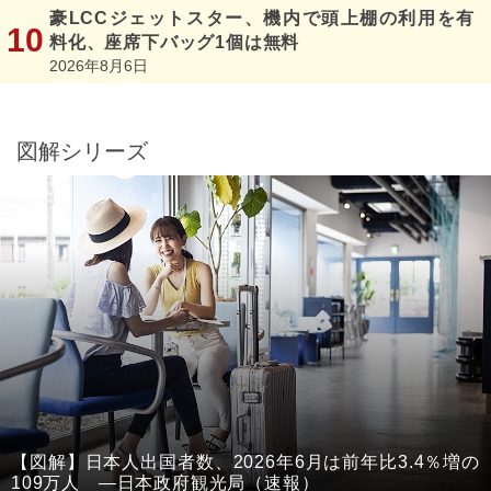
豪LCCジェットスター、機内で頭上棚の利用を有
料化、座席下バッグ1個は無料
2026年8月6日
図解シリーズ
【図解】日本人出国者数、2026年6月は前年比3.4％増の
109万人 ―日本政府観光局（速報）