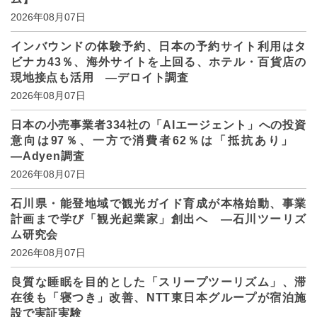
2026年08月07日
インバウンドの体験予約、日本の予約サイト利用はタ
ビナカ43％、海外サイトを上回る、ホテル・百貨店の
現地接点も活用 ―デロイト調査
2026年08月07日
日本の小売事業者334社の「AIエージェント」への投資
意向は97％、一方で消費者62％は「抵抗あり」
―Adyen調査
2026年08月07日
石川県・能登地域で観光ガイド育成が本格始動、事業
計画まで学び「観光起業家」創出へ ―石川ツーリズ
ム研究会
2026年08月07日
良質な睡眠を目的とした「スリープツーリズム」、滞
在後も「寝つき」改善、NTT東日本グループが宿泊施
設で実証実験