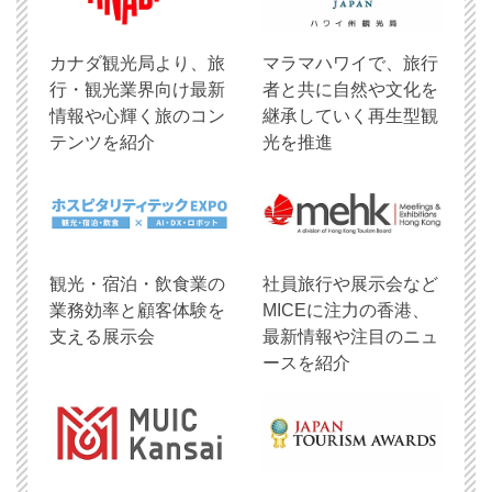
​カナダ観光局より、旅
マラマハワイで、旅行
行・観光業界向け最新
者と共に自然や文化を
情報や心輝く旅のコン
継承していく再生型観
テンツを紹介
光を推進
観光・宿泊・飲食業の
社員旅行や展示会など
業務効率と顧客体験を
MICEに注力の香港、
支える展示会
最新情報や注目のニュ
ースを紹介