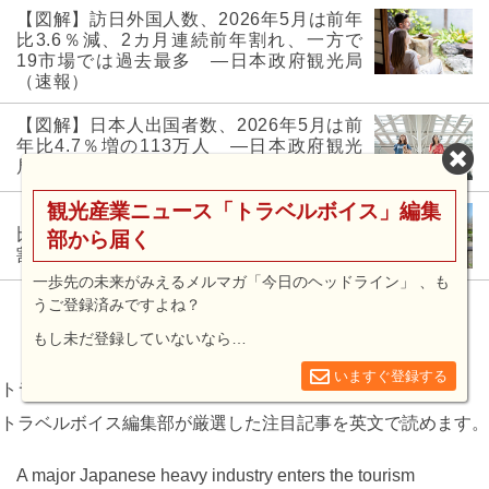
【図解】訪日外国人数、2026年5月は前年
比3.6％減、2カ月連続前年割れ、一方で
19市場では過去最多 ―日本政府観光局
（速報）
【図解】日本人出国者数、2026年5月は前
年比4.7％増の113万人 ―日本政府観光
局（速報）
観光産業ニュース「トラベルボイス」編集
【図解】訪日外国人数、2026年4月は前年
比5.5％減369万人、1～4月累計でも前年
部から届く
割れ ―日本政府観光局（速報）
一歩先の未来がみえるメルマガ「今日のヘッドライン」 、も
うご登録済みですよね？
もっと見る
もし未だ登録していないなら…
いますぐ登録する
トラベルボイス 英語版
トラベルボイス編集部が厳選した注目記事を英文で読めます。
A major Japanese heavy industry enters the tourism