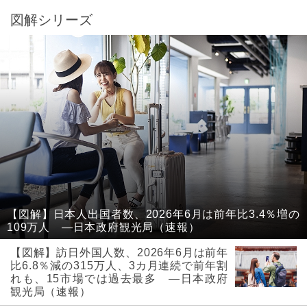
図解シリーズ
【図解】日本人出国者数、2026年6月は前年比3.4％増の
109万人 ―日本政府観光局（速報）
【図解】訪日外国人数、2026年6月は前年
比6.8％減の315万人、3カ月連続で前年割
れも、15市場では過去最多 ―日本政府
観光局（速報）