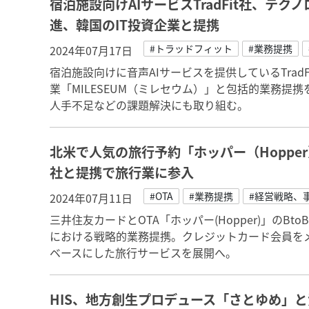
宿泊施設向けAIサービスTradFit社、テ
進、韓国のIT投資企業と提携
#トラッドフィット
#業務提携
2024年07月17日
宿泊施設向けに音声AIサービスを提供しているTrad
業「MILESEUM（ミレセウム）」と包括的業務提
人手不足などの課題解決にも取り組む。
北米で人気の旅行予約「ホッパー（Hoppe
社と提携で旅行業に参入
#OTA
#業務提携
#経営戦略、
2024年07月11日
三井住友カードとOTA「ホッパー(Hopper)」のB
における戦略的業務提携。クレジットカード会員を
ベースにした旅行サービスを展開へ。
HIS、地方創生プロデュース「さとゆめ」