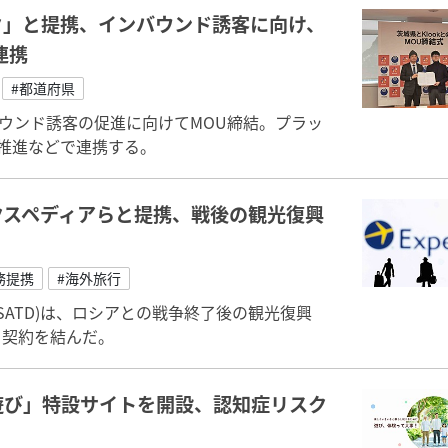
ク」と提携、インバウンド誘客に向け、
連携
#都道府県
ンバウンド誘客の促進に向けてMOU締結。プラッ
推進などで連携する。
クスペディアらと提携、戦後の観光復興
務提携
#海外旅行
ATD)は、ロシアとの戦争終了後の観光復興
と契約を結んだ。
遊び」特設サイトを開設、認知症リスク