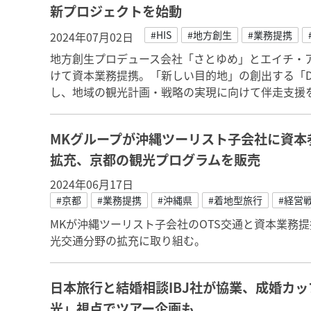
新プロジェクトを始動
#HIS
#地方創生
#業務提携
2024年07月02日
地方創生プロデュース会社「さとゆめ」とエイチ・アイ
けて資本業務提携。「新しい目的地」の創出する「Destinati
し、地域の観光計画・戦略の実現に向けて伴走支援
MKグループが沖縄ツーリスト子会社に資本
拡充、京都の観光プログラムを販売
2024年06月17日
#京都
#業務提携
#沖縄県
#着地型旅行
#経営
MKが沖縄ツーリスト子会社のOTS交通と資本業務
光交通分野の拡充に取り組む。
日本旅行と結婚相談IBJ社が協業、成婚カ
光」視点でツアー企画も