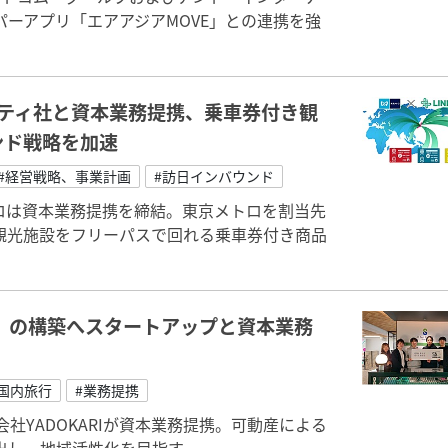
ーアプリ「エアアジアMOVE」との連携を強
ティ社と資本業務提携、乗車券付き観
ンド戦略を加速
#経営戦略、事業計画
#訪日インバウンド
ロは資本業務提携を締結。東京メトロを割当先
観光施設をフリーパスで回れる乗車券付き商品
」の構築へスタートアップと資本業務
#国内旅行
#業務提携
社YADOKARIが資本業務提携。可動産による