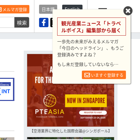
日本語
English
メルマガ登録
検索
メニュー
観光産業ニュース「トラベ
ルボイス」編集部から届く
一歩先の未来がみえるメルマガ
「今日のヘッドライン」 、もうご
登録済みですよね？
もし未だ登録していないなら…
いますぐ登録する
【空港業界に特化した国際会議@シンガポール】