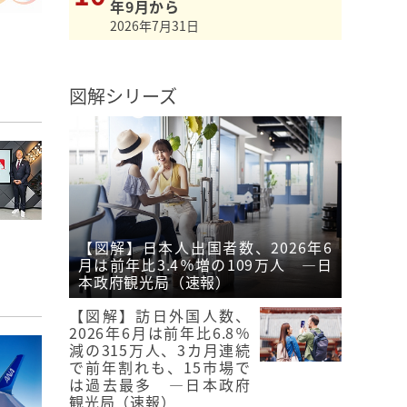
年9月から
2026年7月31日
図解シリーズ
【図解】日本人出国者数、2026年6
月は前年比3.4％増の109万人 ―日
本政府観光局（速報）
【図解】訪日外国人数、
2026年6月は前年比6.8％
減の315万人、3カ月連続
で前年割れも、15市場で
は過去最多 ―日本政府
観光局（速報）