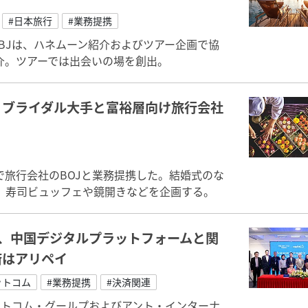
#日本旅行
#業務提携
BJは、ハネムーン紹介およびツアー企画で協
介。ツアーでは出会いの場を創出。
、ブライダル大手と富裕層向け旅行会社
旅行会社のBOJと業務提携した。結婚式のな
。寿司ビュッフェや鏡開きなどを企画する。
、中国デジタルプラットフォームと関
済はアリペイ
ットコム
#業務提携
#決済関連
ットコム・グールプおよびアント・インターナ