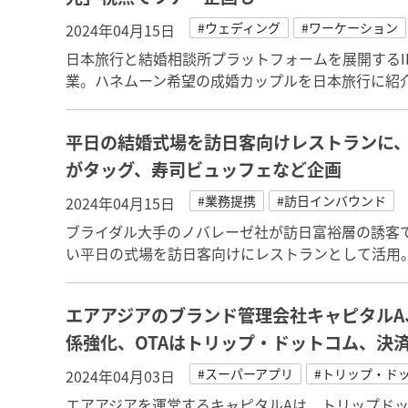
#ウェディング
#ワーケーション
2024年04月15日
日本旅行と結婚相談所プラットフォームを展開するI
業。ハネムーン希望の成婚カップルを日本旅行に紹
平日の結婚式場を訪日客向けレストランに
がタッグ、寿司ビュッフェなど企画
#業務提携
#訪日インバウンド
2024年04月15日
ブライダル大手のノバレーゼ社が訪日富裕層の誘客で
い平日の式場を訪日客向けにレストランとして活用
エアアジアのブランド管理会社キャピタルA
係強化、OTAはトリップ・ドットコム、決
#スーパーアプリ
#トリップ・ド
2024年04月03日
エアアジアを運営するキャピタルAは、トリップド