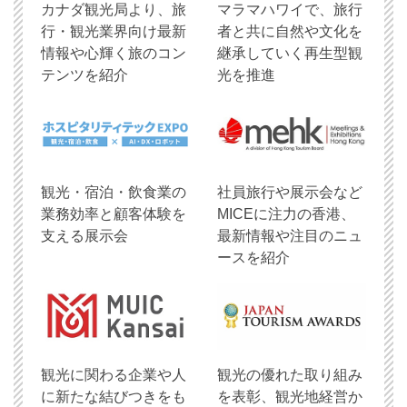
​カナダ観光局より、旅
マラマハワイで、旅行
行・観光業界向け最新
者と共に自然や文化を
情報や心輝く旅のコン
継承していく再生型観
テンツを紹介
光を推進
観光・宿泊・飲食業の
社員旅行や展示会など
業務効率と顧客体験を
MICEに注力の香港、
支える展示会
最新情報や注目のニュ
ースを紹介
観光に関わる企業や人
観光の優れた取り組み
に新たな結びつきをも
を表彰、観光地経営か