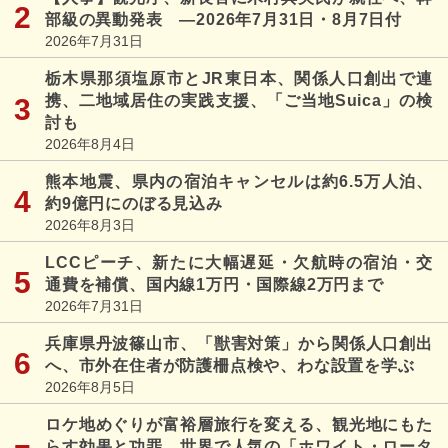
部級の異動発表 ―2026年7月31日・8月7日付
2026年7月31日
栃木県那須塩原市とJR東日本、関係人口創出で連
携、二地域居住の実践支援、「ご当地Suica」の検
討も
2026年8月4日
熊本地震、県内の宿泊キャンセルは約6.5万人泊、
約9億円にのぼる見込み
2026年8月3日
LCCピーチ、新たに大幅遅延・欠航時の宿泊・交
通費を補償、国内線1万円・国際線2万円まで
2026年7月31日
兵庫県丹波篠山市、「獣害対策」から関係人口創出
へ、市外在住者が防護柵点検や、わな設置を学ぶ
2026年8月5日
ロケ地めぐりが富裕層旅行を変える、観光地にもた
らす効果と功罪、世界で人気の「ホワイト・ロータ