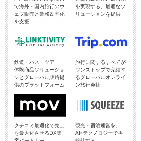
で海外・国内旅行のウ
を実現する、最適なソ
ェブ販売と業務効率化
リューションを提供
を支援
鉄道・バス・ツアー・
旅行に関するすべてが
体験商品ソリューショ
ワンストップで完結す
ンとグローバル販路提
るグローバルオンライ
供のプラットフォーム
ン旅行会社
クチコミ最適化で売上
観光・宿泊運営を、
を最大化させるDX集
AI×テクノロジーで再
客パートナー
設計する