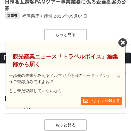
日韓相互誘客FAMツアー事業業務に係る企画提案の公
募
福岡県庁 / 締切:2026年09月04日
福岡県
もっと見る
観光産業ニュース「トラベルボイス」編集
求人情報
部から届く
海外旅行のトラベルコンシェルジュを募集
一歩先の未来がみえるメルマガ「今日のヘッドライン」 、も
【JTBグローバルアシスタンス】
うご登録済みですよね？
もし未だ登録していないなら…
観光マーケティング実務スタッフ（旅行好き
大歓迎！）【株式会社マーケティング・ボイ
いますぐ登録する
ス】
もっと見る