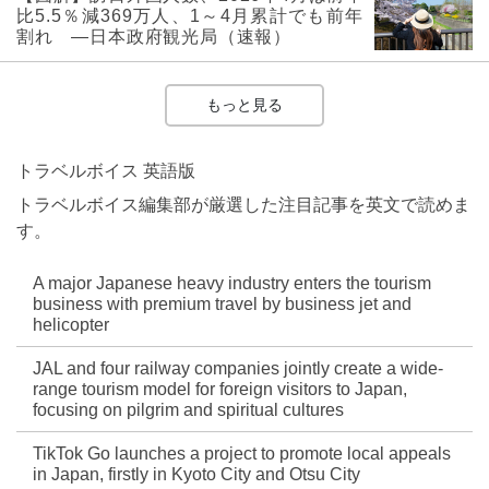
比5.5％減369万人、1～4月累計でも前年
割れ ―日本政府観光局（速報）
もっと見る
トラベルボイス 英語版
トラベルボイス編集部が厳選した注目記事を英文で読めま
す。
A major Japanese heavy industry enters the tourism
business with premium travel by business jet and
helicopter
JAL and four railway companies jointly create a wide-
range tourism model for foreign visitors to Japan,
focusing on pilgrim and spiritual cultures
TikTok Go launches a project to promote local appeals
in Japan, firstly in Kyoto City and Otsu City