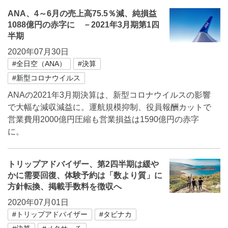
ANA、4～6月の売上高75.5％減、純損益
1088億円の赤字に －2021年3月期第1四
半期
2020年07月30日
#全日空（ANA）
#決算
#新型コロナウイルス
ANAの2021年3月期決算は、新型コロナウイルスの影響
で大幅な減収減益に。運航規模抑制、役員報酬カットで
営業費用2000億円圧縮も営業損益は1590億円の赤字
に。
トリップアドバイザー、第2四半期は緩や
かに需要回復、体験予約は「数より質」に
方針転換、掲載手数料を徴収へ
2020年07月01日
#トリップアドバイザー
#タビナカ