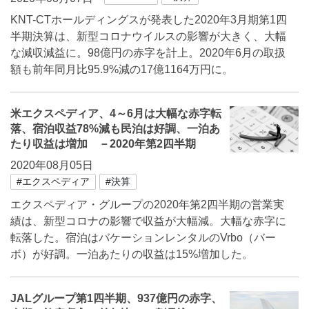
KNT-CTホールディングスが発表した2020年3月期第1四
半期決算は、新型コロナウイルスの影響が大きく、大幅
な減収減益に。98億円の赤字を計上。2020年6月の取扱
額も前年同月比95.9%減の17億1164万円に。
米エクスペディア、4～6月は大幅な赤字転
落、宿泊収益78%減も民泊は好調、一泊あ
たり収益は増加 －2020年第2四半期
2020年08月05日
#エクスペディア
#決算
エクスペディア・グループの2020年第2四半期の営業実
績は、新型コロナの影響で収益が大幅減。大幅な赤字に
転落した。宿泊はバケーションレンタルのVrbo（バー
ボ）が好調。一泊あたりの収益は15%増加した。
JALグループ第1四半期、937億円の赤字、