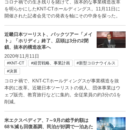
コロナ禍での生き残りを賭けて、抜本的な事業構造改革
を明らかにしたKNT-CTホールディングス。11月11日に
開催された記者会見での発表を軸にその中身を探った。
近畿日本ツーリスト、パックツアー「メイ
ト」「ホリディ」終了、店頭は3分の2閉
鎖、抜本的構造改革へ
2020年11月11日
#KNT‐CT
#経営戦略、事業計画
#新型コロナウイルス
#決算
コロナ禍で、KNT-CTホールディングスが事業構造を抜
本的に改革。近畿日本ツーリストの個人、団体事業はウ
ェブ販売、教育旅行などに集約。全従業員の約3分の1を
削減。
米エクスペディア、7～9月の総予約額は
68％減も回復基調、民泊が好調で一泊あた