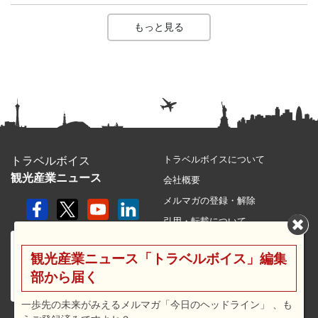
もっと見る
トラベルボイスについて
トラベルボイス
観光産業ニュース
会社概要
メルマガの登録・解除
引用・転載について
プライバシーポリシー
観光産業ニュース「トラベルボイス」編集
利用規約
部から届く
サイトマップ
広告メニュー・料金
一歩先の未来がみえるメルマガ「今日のヘッドライン」 、も