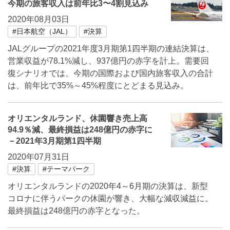
今期の旅客収入は前年比3〜4割見込み
2020年08月03日
#日本航空（JAL）
#決算
JALグループの2021年度3月期第1四半期の連結決算は、
営業収益が78.1%減し、937億円の赤字を計上。需要回
復シナリオでは、今期の国際および国内旅客収入の合計
は、前年比で35%～45%程度にとどまる見込み。
オリエンタルランド、休園響き売上高
94.9％減、最終損益は248億円の赤字に
－2021年3月期第1四半期
2020年07月31日
#決算
#テーマパーク
オリエンタルランドの2020年4～6月期の決算は、新型
コロナに伴うパークの休園が響き、大幅な減収減益に。
最終損益は248億円の赤字となった。