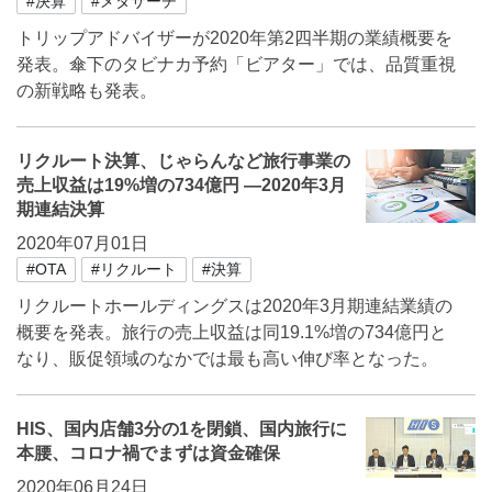
#決算
#メタサーチ
トリップアドバイザーが2020年第2四半期の業績概要を
発表。傘下のタビナカ予約「ビアター」では、品質重視
の新戦略も発表。
リクルート決算、じゃらんなど旅行事業の
売上収益は19%増の734億円 —2020年3月
期連結決算
2020年07月01日
#OTA
#リクルート
#決算
リクルートホールディングスは2020年3月期連結業績の
概要を発表。旅行の売上収益は同19.1%増の734億円と
なり、販促領域のなかでは最も高い伸び率となった。
HIS、国内店舗3分の1を閉鎖、国内旅行に
本腰、コロナ禍でまずは資金確保
2020年06月24日