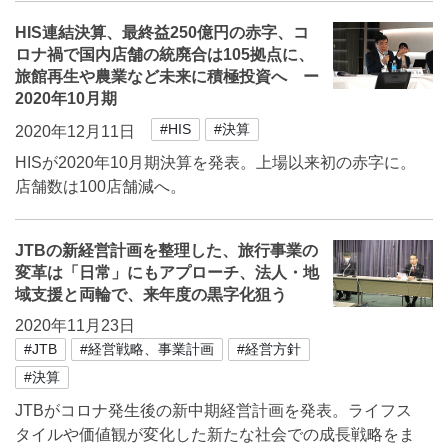
HIS連結決算、最終益250億円の赤字、コ
ロナ禍で国内店舗の統廃合は105拠点に、
旅館再生や農業など未来に積極投資へ ー
2020年10月期
#HIS
#決算
2020年12月11日
HISが2020年10月期決算を発表。上場以来初の赤字に。
店舗数は100店舗減へ。
JTBの新経営計画を整理した、旅行事業の
変革は「日常」にもアプローチ、法人・地
域支援と両輪で、来年度の黒字化狙う
2020年11月23日
#JTB
#経営戦略、事業計画
#経営方針
#決算
JTBがコロナ発生後の新中期経営計画を発表。ライフス
タイルや価値観が変化した新たな社会での成長戦略をま