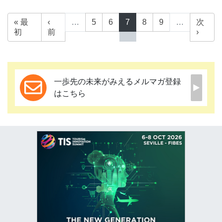
« 最
‹
…
5
6
7
8
9
…
次
初
前
›
一歩先の未来がみえるメルマガ登録
はこちら