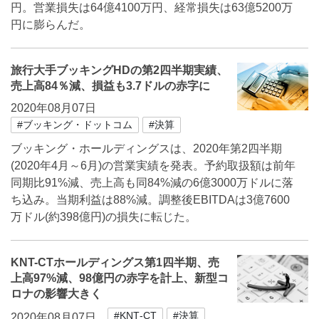
円。営業損失は64億4100万円、経常損失は63億5200万
円に膨らんだ。
旅行大手ブッキングHDの第2四半期実績、
売上高84％減、損益も3.7ドルの赤字に
2020年08月07日
#ブッキング・ドットコム
#決算
ブッキング・ホールディングスは、2020年第2四半期
(2020年4月～6月)の営業実績を発表。予約取扱額は前年
同期比91%減、売上高も同84%減の6億3000万ドルに落
ち込み。当期利益は88%減。調整後EBITDAは3億7600
万ドル(約398億円)の損失に転じた。
KNT-CTホールディングス第1四半期、売
上高97%減、98億円の赤字を計上、新型コ
ロナの影響大きく
#KNT‐CT
#決算
2020年08月07日