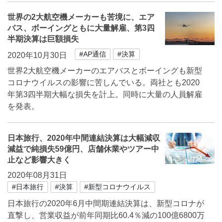
世界の2大航空機メーカーも苦境に、エア
バス、ボーイングともに大量解雇、第3四
半期決算は巨額損失
#AP通信
#決算
2020年10月30日
世界2大航空機メーカーのエアバスとボーイングも新型
コロナウイルスの影響に苦しんでいる。両社とも2020
年第3四半期大幅な損失を計上。同時に大量の人員解雇
を発表。
日本旅行、2020年中間連結決算は大幅減収
減益で純損失59億円、店舗休業やツアー中
止など影響大きく
2020年08月31日
#日本旅行
#決算
#新型コロナウイルス
日本旅行の2020年6月中間期連結決算は、新型コロナが
直撃し、営業収益が前年同期比60.4％減の100億6800万