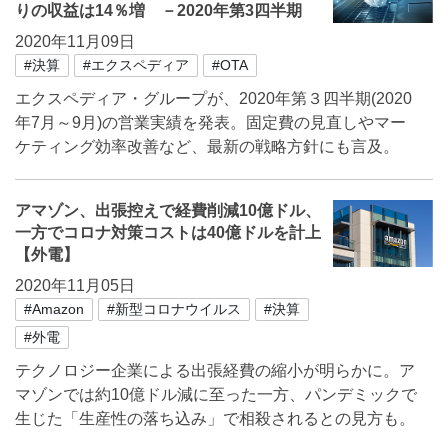
りの収益は14％増 －2020年第3四半期
2020年11月09日
#決算
#エクスペディア
#OTA
エクスペディア・グループが、2020年第３四半期(2020
年7月～9月)の営業実績を発表。固定費の見直しやマー
ケティング効率改善など、最新の戦略方針にも言及。
アマゾン、出張控えで経費削減10億ドル、
一方でコロナ対策コストは40億ドルを計上
【外電】
2020年11月05日
#Amazon
#新型コロナウイルス
#決算
#外電
テクノロジー企業による出張経費の縮小が明らかに。ア
マゾンでは約10億ドル減に至った一方、パンデミックで
生じた「生産性の落ち込み」で相殺されるとの見方も。