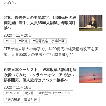
とめた。
JTB、過去最大の中間赤字、1400億円の経
費削減に着手、人員6500人削減、年収3割
減へ
2020年11月20日
#JTB
#決算
#経営戦略、事業計画
JTBが過去最大の赤字で、1400億円の経費構造改革を実
施。人員6500人の削減や年収30％減など。
近畿日本ツーリスト、 抜本改革の詳細を読
み解いてみた - クラツーはシニアでない
顧客開拓、個人旅行はアバター接客へ
2020年11月16日
#KNT‐CT
#決算
#新型コロナウイルス
#経営戦略、事業計画