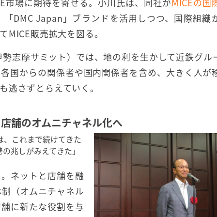
CE市場に期待を寄せる。小川氏は、同社が
MICEの国
「DMC Japan」ブランドを活用しつつ、国際組織
MICE販売拡大を図る。
（伊勢志摩サミット）では、地の利を生かして近鉄グル
る各国からの関係者や国内関係者を含め、大きく人が
も逃さずとらえていく。
と店舗のオムニチャネル化へ
は、これまで続けてきた
善の兆しがみえてきた」
え。ネットと店舗を融
体制（オムニチャネル
店舗に新たな役割を与