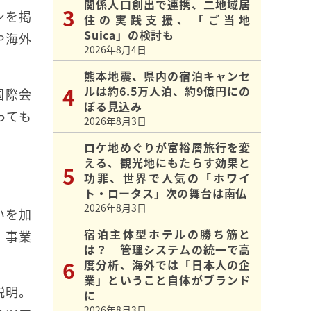
関係人口創出で連携、二地域居
ンを掲
住の実践支援、「ご当地
Suica」の検討も
や海外
2026年8月4日
熊本地震、県内の宿泊キャンセ
ルは約6.5万人泊、約9億円にの
国際会
ぼる見込み
っても
2026年8月3日
ロケ地めぐりが富裕層旅行を変
える、観光地にもたらす効果と
功罪、世界で人気の「ホワイ
ト・ロータス」次の舞台は南仏
2026年8月3日
いを加
宿泊主体型ホテルの勝ち筋と
、事業
は？ 管理システムの統一で高
度分析、海外では「日本人の企
業」ということ自体がブランド
説明。
に
2026年8月3日