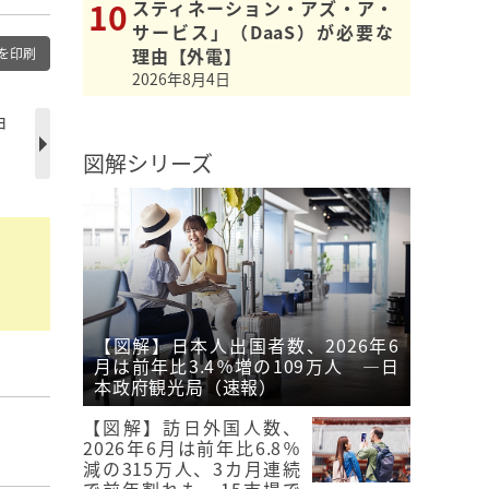
スティネーション・アズ・ア・
サービス」（DaaS）が必要な
理由【外電】
を印刷
2026年8月4日
ョ
図解シリーズ
【図解】日本人出国者数、2026年6
月は前年比3.4％増の109万人 ―日
本政府観光局（速報）
【図解】訪日外国人数、
】
2026年6月は前年比6.8％
減の315万人、3カ月連続