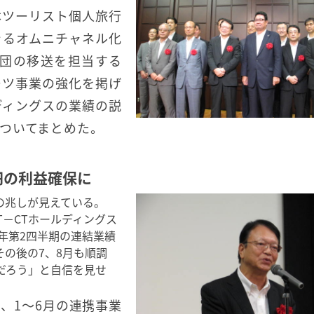
本ツーリスト個人旅行
きるオムニチャネル化
手団の移送を担当する
ーツ事業の強化を掲げ
ディングスの業績の説
ついてまとめた。
円の利益確保に
の兆しが見えている。
T－CTホールディングス
年第2四半期の連結業績
の後の7、8月も順調
だろう」と自信を見せ
、1～6月の連携事業