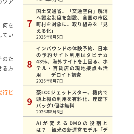
のツア
国土交通省、「交通空白」解消
へ認定制度を創設、全国の市区
町村を対象に、取り組みを「見
、何を
える化」
してい
2026年8月5日
インバウンドの体験予約、日本
の予約サイト利用はタビナカ
そのた
43％、海外サイトを上回る、ホ
せる方
テル・百貨店の現地接点も活
用 ―デロイト調査
2026年8月7日
代行ビ
豪LCCジェットスター、機内で
頭上棚の利用を有料化、座席下
バッグ1個は無料
2026年8月6日
AIが変えるDMOの役割と
は？ 観光の新運営モデル「デ