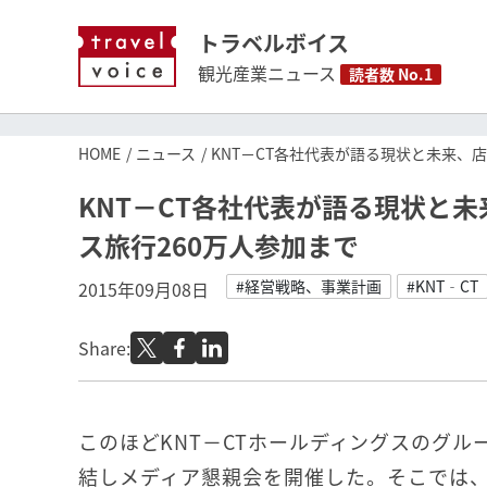
トラベルボイス
観光産業ニュース
読者数 No.1
HOME
ニュース
KNT－CT各社代表が語る現状と未来、
KNT－CT各社代表が語る現状と
ス旅行260万人参加まで
#経営戦略、事業計画
#KNT‐CT
2015年09月08日
Share:
このほどKNT－CTホールディングスのグル
結しメディア懇親会を開催した。そこでは