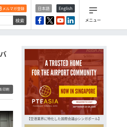
日本語
English
メルマガ登録
検索
メニュー
観光産業ニュース「トラベ
ルボイス」編集部から届く
一歩先の未来がみえるメルマガ
「今日のヘッドライン」 、もうご
登録済みですよね？
らバ
もし未だ登録していないなら…
いますぐ登録する
を印刷
【空港業界に特化した国際会議@シンガポール】