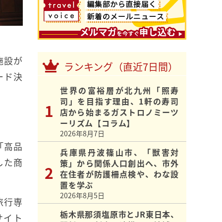
施設が
ランキング（直近7日間）
ード決
世界の富裕層が北九州「照寿
司」を目指す理由、1軒の寿司
店から始まるガストロノミーツ
ーリズム【コラム】
2026年8月7日
「高品
兵庫県丹波篠山市、「獣害対
した商
策」から関係人口創出へ、市外
在住者が防護柵点検や、わな設
置を学ぶ
2026年8月5日
旅行専
栃木県那須塩原市とJR東日本、
サイト