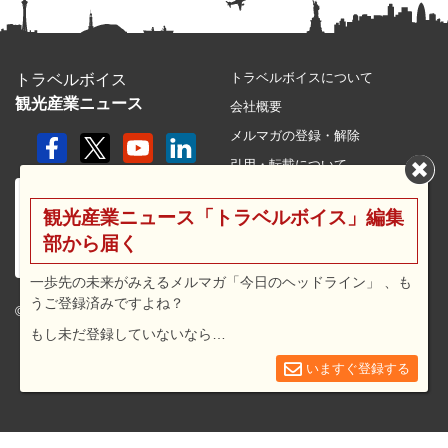
トラベルボイスについて
トラベルボイス
観光産業ニュース
会社概要
メルマガの登録・解除
引用・転載について
プライバシーポリシー
観光産業ニュース「トラベルボイス」編集
利用規約
部から届く
サイトマップ
広告メニュー・料金
一歩先の未来がみえるメルマガ「今日のヘッドライン」 、も
うご登録済みですよね？
プレスリリース窓口
© 2026 travel voice.
もし未だ登録していないなら…
求人広告
お問合せ
いますぐ登録する