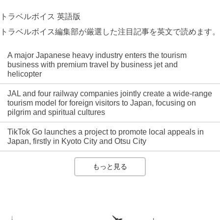
トラベルボイス 英語版
トラベルボイス編集部が厳選した注目記事を英文で読めます。
A major Japanese heavy industry enters the tourism
business with premium travel by business jet and
helicopter
JAL and four railway companies jointly create a wide-range
tourism model for foreign visitors to Japan, focusing on
pilgrim and spiritual cultures
TikTok Go launches a project to promote local appeals in
Japan, firstly in Kyoto City and Otsu City
もっと見る