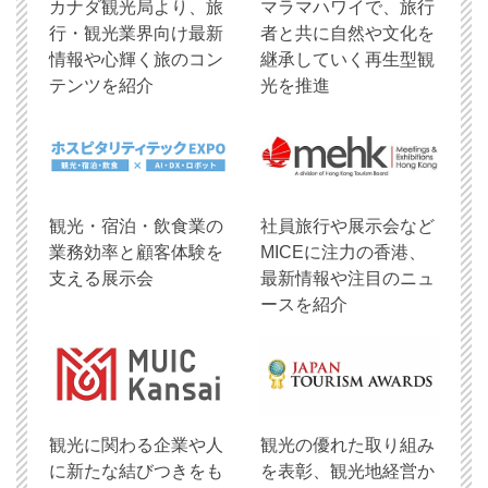
​カナダ観光局より、旅
マラマハワイで、旅行
行・観光業界向け最新
者と共に自然や文化を
情報や心輝く旅のコン
継承していく再生型観
テンツを紹介
光を推進
観光・宿泊・飲食業の
社員旅行や展示会など
業務効率と顧客体験を
MICEに注力の香港、
支える展示会
最新情報や注目のニュ
ースを紹介
観光に関わる企業や人
観光の優れた取り組み
に新たな結びつきをも
を表彰、観光地経営か