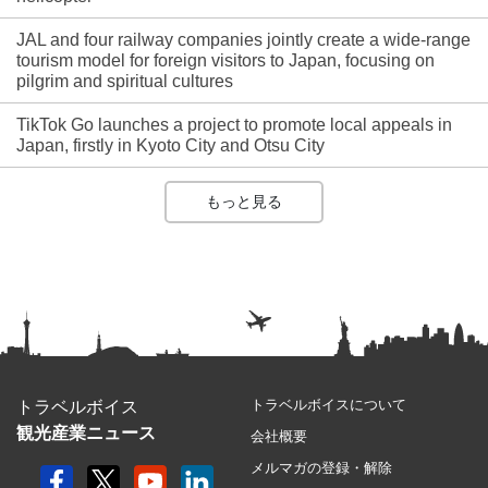
JAL and four railway companies jointly create a wide-range
tourism model for foreign visitors to Japan, focusing on
pilgrim and spiritual cultures
TikTok Go launches a project to promote local appeals in
Japan, firstly in Kyoto City and Otsu City
もっと見る
トラベルボイスについて
トラベルボイス
観光産業ニュース
会社概要
メルマガの登録・解除