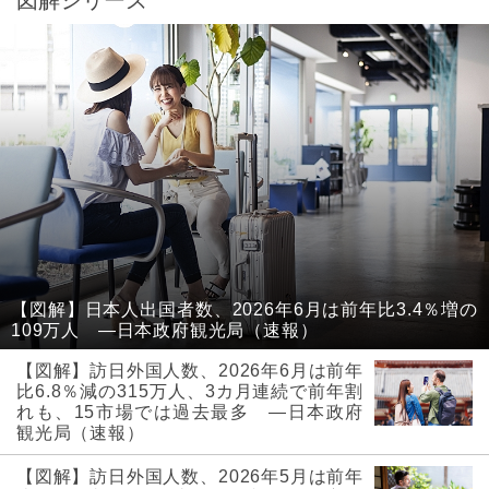
【図解】日本人出国者数、2026年6月は前年比3.4％増の
109万人 ―日本政府観光局（速報）
【図解】訪日外国人数、2026年6月は前年
比6.8％減の315万人、3カ月連続で前年割
れも、15市場では過去最多 ―日本政府
観光局（速報）
【図解】訪日外国人数、2026年5月は前年