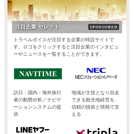
注目企業 セレクト
SPONSORED
トラベルボイスが注目する企業の特設サイトで
す。ロゴをクリックすると注目企業のインタビュ
ーやニュースを一覧することができます。
訪日・国内・海外旅行
地域が主役となり自走
者の動態分析／ナビゲ
できる観光地経営を、
ーションシステムの提
信頼の技術と情熱で支
供
える