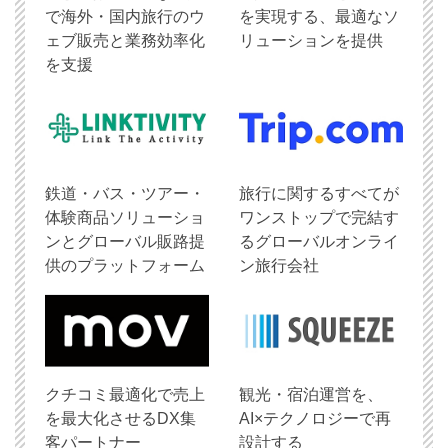
で海外・国内旅行のウ
を実現する、最適なソ
ェブ販売と業務効率化
リューションを提供
を支援
鉄道・バス・ツアー・
旅行に関するすべてが
体験商品ソリューショ
ワンストップで完結す
ンとグローバル販路提
るグローバルオンライ
供のプラットフォーム
ン旅行会社
クチコミ最適化で売上
観光・宿泊運営を、
を最大化させるDX集
AI×テクノロジーで再
客パートナー
設計する