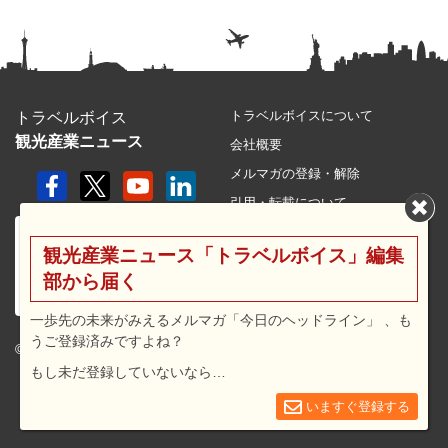
トラベルボイスについて
トラベルボイス
観光産業ニュース
会社概要
メルマガの登録・解除
引用・転載について
プライバシーポリシー
観光産業ニュース「トラベルボイス」編集
利用規約
部から届く
サイトマップ
広告メニュー・料金
一歩先の未来がみえるメルマガ「今日のヘッドライン」 、も
うご登録済みですよね？
プレスリリース窓口
© 2026 travel voice.
もし未だ登録していないなら…
求人広告
お問合せ
いますぐ登録する