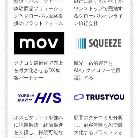
鉄道・バス・ツアー・
旅行に関するすべてが
体験商品ソリューショ
ワンストップで完結す
ンとグローバル販路提
るグローバルオンライ
供のプラットフォーム
ン旅行会社
クチコミ最適化で売上
観光・宿泊運営を、
を最大化させるDX集
AI×テクノロジーで再
客パートナー
設計する
ホスピタリティを強み
顧客のクチコミを分析
に課題解決・経済促進
し、顧客体験をAIで最
を支援し、持続可能な
大化するプラットフォ