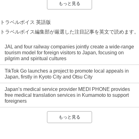
もっと見る
トラベルボイス 英語版
トラベルボイス編集部が厳選した注目記事を英文で読めます。
JAL and four railway companies jointly create a wide-range
tourism model for foreign visitors to Japan, focusing on
pilgrim and spiritual cultures
TikTok Go launches a project to promote local appeals in
Japan, firstly in Kyoto City and Otsu City
Japan’s medical service provider MEDI PHONE provides
free medical translation services in Kumamoto to support
foreigners
もっと見る