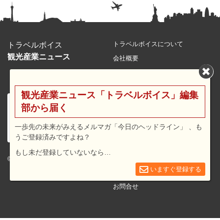
トラベルボイスについて
トラベルボイス
観光産業ニュース
会社概要
メルマガの登録・解除
引用・転載について
観光産業ニュース「トラベルボイス」編集
プライバシーポリシー
部から届く
利用規約
一歩先の未来がみえるメルマガ「今日のヘッドライン」 、も
サイトマップ
うご登録済みですよね？
広告メニュー・料金
もし未だ登録していないなら…
プレスリリース窓口
© 2026 travel voice.
いますぐ登録する
求人広告
お問合せ