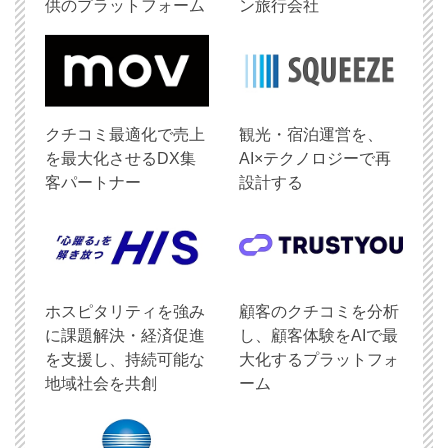
供のプラットフォーム
ン旅行会社
クチコミ最適化で売上
観光・宿泊運営を、
を最大化させるDX集
AI×テクノロジーで再
客パートナー
設計する
ホスピタリティを強み
顧客のクチコミを分析
に課題解決・経済促進
し、顧客体験をAIで最
を支援し、持続可能な
大化するプラットフォ
地域社会を共創
ーム