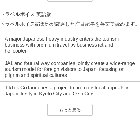
トラベルボイス 英語版
トラベルボイス編集部が厳選した注目記事を英文で読めます。
A major Japanese heavy industry enters the tourism
business with premium travel by business jet and
helicopter
JAL and four railway companies jointly create a wide-range
tourism model for foreign visitors to Japan, focusing on
pilgrim and spiritual cultures
TikTok Go launches a project to promote local appeals in
Japan, firstly in Kyoto City and Otsu City
もっと見る