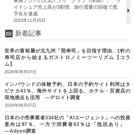
東南アジアの人気アプリ「グラブ（Grab）」、ラ
イドシェア売上高が3割増、旅行需要の回復で黒
字化を達成
2023年11月15日
新着記事
世界の富裕層が北九州「照寿司」を目指す理由、1軒の
寿司店から始まるガストロノミーツーリズム【コラ
ム】
2026年08月07日
インバウンドの体験予約、日本の予約サイト利用はタ
ビナカ43％、海外サイトを上回る、ホテル・百貨店の
現地接点も活用 ―デロイト調査
2026年08月07日
日本の小売事業者334社の「AIエージェント」への投資
意向は97％、一方で消費者62％は「抵抗あり」
―Adyen調査