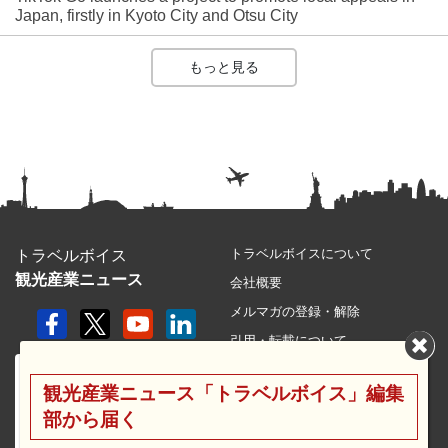
Japan, firstly in Kyoto City and Otsu City
もっと見る
トラベルボイスについて
トラベルボイス
観光産業ニュース
会社概要
メルマガの登録・解除
引用・転載について
プライバシーポリシー
観光産業ニュース「トラベルボイス」編集
利用規約
部から届く
サイトマップ