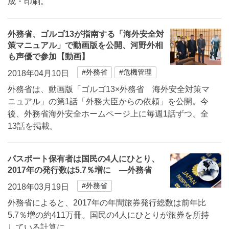
成・印刷。
外務省、ゴルゴ13が指南する「海外安全対
策マニュアル」で動画版を公開、河野外相
も声優で参加【動画】
#外務省
#危機管理
2018年04月10日
外務省は、動画版「ゴルゴ13×外務省 海外安全対策マ
ニュアル」の第1話「外務大臣からの依頼」を公開。今
後、外務省海外安全ホームページ上に毎週1話ずつ、全
13話を掲載。
パスポート保有者は国民の4人にひとり、
2017年の発行数は5.7％増に ―外務省
#外務省
2018年03月19日
外務省によると、2017年の年間旅券発行総数は前年比
5.7％増の約411万冊。国民の4人にひとりが旅券を所持
している計算に。