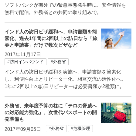
ソフトバンクが海外での緊急事態発生時に、安全情報を
無料で配信。外務省との共同の取り組みで。
インド人の訪日ビザ緩和へ、申請書類を簡
素化、過去1年間に2回以上の訪日なら「旅
券と申請書」だけで数次ビザなど
2017年11月17日
#訪日インバウンド
#外務省
インド人の訪日ビザ緩和を実施へ。申請書類を簡素化
し、利便性向上とリピーター化、相互交流の活性化へ。
1年に2回以上の訪日リピーターは必要書類が2種類に。
外務省、来年度予算の柱に「テロの脅威へ
の対応能力強化」、次世代パスポートの開
発準備も
#外務省
#危機管理
2017年09月05日