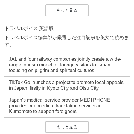
もっと見る
トラベルボイス 英語版
トラベルボイス編集部が厳選した注目記事を英文で読めま
す。
JAL and four railway companies jointly create a wide-
range tourism model for foreign visitors to Japan,
focusing on pilgrim and spiritual cultures
TikTok Go launches a project to promote local appeals
in Japan, firstly in Kyoto City and Otsu City
Japan’s medical service provider MEDI PHONE
provides free medical translation services in
Kumamoto to support foreigners
もっと見る