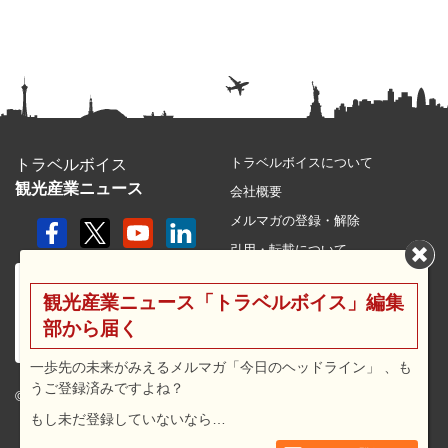
トラベルボイスについて
トラベルボイス
観光産業ニュース
会社概要
メルマガの登録・解除
引用・転載について
プライバシーポリシー
観光産業ニュース「トラベルボイス」編集
利用規約
部から届く
サイトマップ
広告メニュー・料金
一歩先の未来がみえるメルマガ「今日のヘッドライン」 、も
うご登録済みですよね？
プレスリリース窓口
© 2026 travel voice.
もし未だ登録していないなら…
求人広告