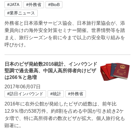
#JATA
#外務省
#BtoB
#業界ニュース
外務省と日本添乗サービス協会、日本旅行業協会が、添
乗員向けの海外安全対策セミナー開催。世界情勢等を踏
まえ、旅行シーズンを前に今まで以上の安全取り組みを
呼びかけ。
日本のビザ発給数2016統計、インバウンド
堅調で過去最高、中国人高所得者向けビザ
は266％と急増
2017年06月07日
#訪日インバウンド
#統計
#外務省
2016年に在外公館が発給したビザの総数は、前年比
12.9％増の538万件。約8割を占める中国が引き続き2ケ
タ増で、特に高所得者の数次ビザが拡大。個人旅行化も
顕著に。