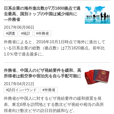
日系企業の海外進出数が7万1800拠点で過
去最高、国別トップの中国は減少傾向に
―外務省
2017年06月06日
#調査
#統計
#外務省
外務省によると、2016年10月1日時点で海外に進出して
いる日系企業の総数（拠点数）は7万1820拠点。前年比
1.0％増で過去最多に。
外務省、中国人のビザ発給要件を緩和、高
所得者は航空券や宿泊先を自ら手配可能に
2017年04月21日
#訪日インバウンド
#外務省
外務省が中国人に対するビザ発給要件の緩和措置を発
表。東北6県を訪問地とする数次ビザ発給や相当の高所
得者向け数次ビザの訪日目的緩和など。