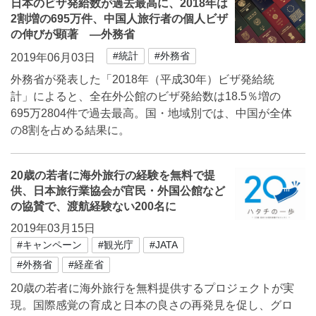
日本のビザ発給数が過去最高に、2018年は
2割増の695万件、中国人旅行者の個人ビザ
の伸びが顕著 ―外務省
#統計
#外務省
2019年06月03日
外務省が発表した「2018年（平成30年）ビザ発給統
計」によると、全在外公館のビザ発給数は18.5％増の
695万2804件で過去最高。国・地域別では、中国が全体
の8割を占める結果に。
20歳の若者に海外旅行の経験を無料で提
供、日本旅行業協会が官民・外国公館など
の協賛で、渡航経験ない200名に
2019年03月15日
#キャンペーン
#観光庁
#JATA
#外務省
#経産省
20歳の若者に海外旅行を無料提供するプロジェクトが実
現。国際感覚の育成と日本の良さの再発見を促し、グロ