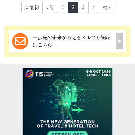
« 最初
‹ 前
1
2
3
4
次 ›
一歩先の未来がみえるメルマガ登録
はこちら