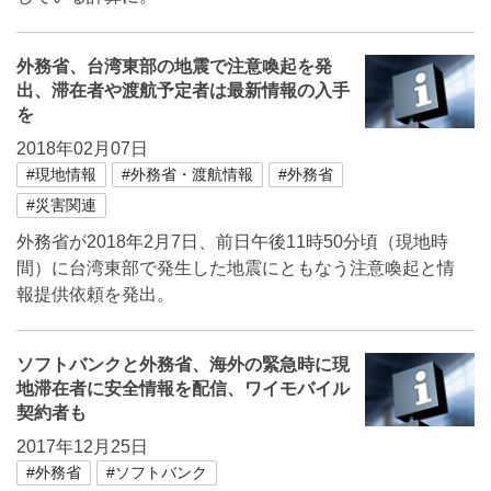
外務省、台湾東部の地震で注意喚起を発
出、滞在者や渡航予定者は最新情報の入手
を
2018年02月07日
#現地情報
#外務省・渡航情報
#外務省
#災害関連
外務省が2018年2月7日、前日午後11時50分頃（現地時
間）に台湾東部で発生した地震にともなう注意喚起と情
報提供依頼を発出。
ソフトバンクと外務省、海外の緊急時に現
地滞在者に安全情報を配信、ワイモバイル
契約者も
2017年12月25日
#外務省
#ソフトバンク