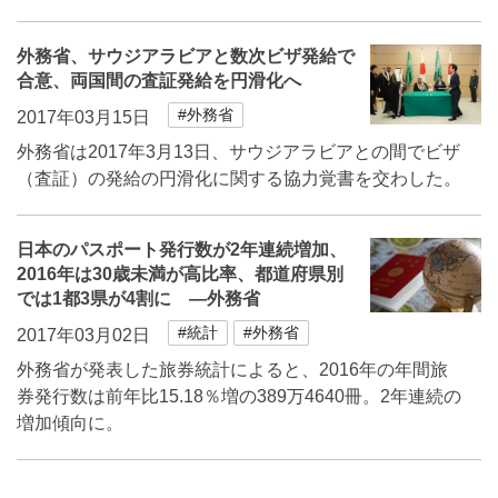
外務省、サウジアラビアと数次ビザ発給で
合意、両国間の査証発給を円滑化へ
#外務省
2017年03月15日
外務省は2017年3月13日、サウジアラビアとの間でビザ
（査証）の発給の円滑化に関する協力覚書を交わした。
日本のパスポート発行数が2年連続増加、
2016年は30歳未満が高比率、都道府県別
では1都3県が4割に ―外務省
#統計
#外務省
2017年03月02日
外務省が発表した旅券統計によると、2016年の年間旅
券発行数は前年比15.18％増の389万4640冊。2年連続の
増加傾向に。