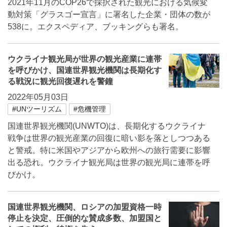
2021年11月のCOP26で採択された観光における気候変
動対策「グラスゴー宣言」に署名した企業・団体の数が
538に。エクスペディア、ブッキングらも署名。
ウクライナ観光局が世界の観光産業に連帯
を呼びかけ、国連世界観光機関は長期化す
る戦況に観光回復遅れを警鐘
2022年05月03日
#UNツーリズム
#危機管理
国連世界観光機関(UNWTO)は、長期化するウクライナ
戦争は世界の観光産業の回復に暗い影を落としつつある
と警戒。特に米国やアジアから欧州への旅行需要に影響
出る恐れ。ウクライナ観光局は世界の観光局に連帯を呼
びかけ。
国連世界観光機関、ロシアの加盟資格一時
停止を決定、圧倒的な賛成多数、加盟国と