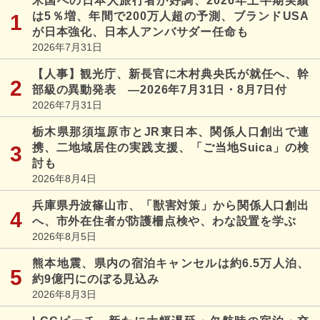
米国への日本人旅行者が好調、2026年上半期実績
は5％増、年間で200万人超の予測、ブランドUSA
が日本強化、日本人アンバサダー任命も
2026年7月31日
【人事】観光庁、新長官に木村典央氏が就任へ、幹
部級の異動発表 ―2026年7月31日・8月7日付
2026年7月31日
栃木県那須塩原市とJR東日本、関係人口創出で連
携、二地域居住の実践支援、「ご当地Suica」の検
討も
2026年8月4日
兵庫県丹波篠山市、「獣害対策」から関係人口創出
へ、市外在住者が防護柵点検や、わな設置を学ぶ
2026年8月5日
熊本地震、県内の宿泊キャンセルは約6.5万人泊、
約9億円にのぼる見込み
2026年8月3日