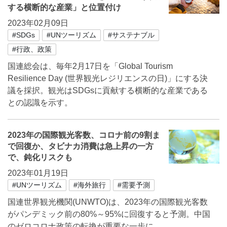
する横断的な産業」と位置付け
2023年02月09日
#SDGs
#UNツーリズム
#サステナブル
#行政、政策
国連総会は、毎年2月17日を「Global Tourism
Resilience Day (世界観光レジリエンスの日)」にする決
議を採択。観光はSDGsに貢献する横断的な産業である
との認識を示す。
2023年の国際観光客数、コロナ前の9割ま
で回復か、タビナカ消費は急上昇の一方
で、鈍化リスクも
2023年01月19日
#UNツーリズム
#海外旅行
#需要予測
国連世界観光機関(UNWTO)は、2023年の国際観光客数
がパンデミック前の80%～95%に回復すると予測。中国
のゼロコロナ政策の転換が重要な一歩に。