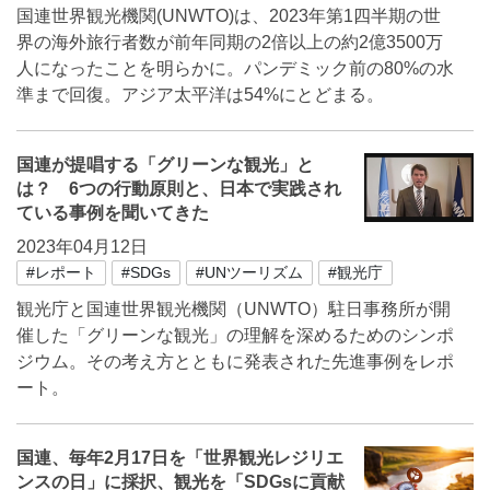
国連世界観光機関(UNWTO)は、2023年第1四半期の世
界の海外旅行者数が前年同期の2倍以上の約2億3500万
人になったことを明らかに。パンデミック前の80%の水
準まで回復。アジア太平洋は54%にとどまる。
国連が提唱する「グリーンな観光」と
は？ 6つの行動原則と、日本で実践され
ている事例を聞いてきた
2023年04月12日
#レポート
#SDGs
#UNツーリズム
#観光庁
観光庁と国連世界観光機関（UNWTO）駐日事務所が開
催した「グリーンな観光」の理解を深めるためのシンポ
ジウム。その考え方とともに発表された先進事例をレポ
ート。
国連、毎年2月17日を「世界観光レジリエ
ンスの日」に採択、観光を「SDGsに貢献