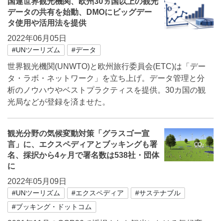
国連世界観光機関、欧州30ヵ国以上の観光
データの共有を始動、DMOにビッグデー
タ使用や活用法を提供
2022年06月05日
#UNツーリズム
#データ
世界観光機関(UNWTO)と欧州旅行委員会(ETC)は「デー
タ・ラボ・ネットワーク」を立ち上げ。データ管理と分
析のノウハウやベストプラクティスを提供。30カ国の観
光局などが登録を済ませた。
観光分野の気候変動対策「グラスゴー宣
言」に、エクスペディアとブッキングも署
名、採択から4ヶ月で署名数は538社・団体
に
2022年05月09日
#UNツーリズム
#エクスペディア
#サステナブル
#ブッキング・ドットコム