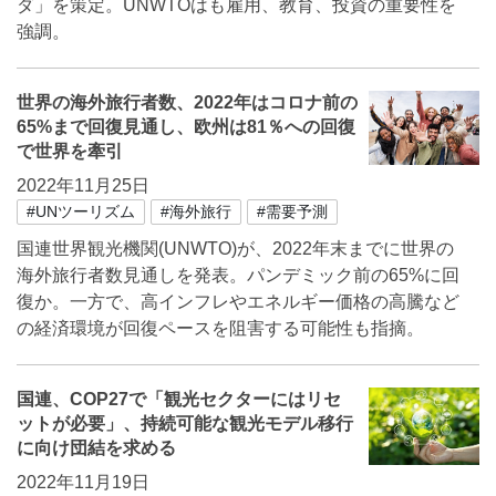
ダ」を策定。UNWTOはも雇用、教育、投資の重要性を
強調。
世界の海外旅行者数、2022年はコロナ前の
65%まで回復見通し、欧州は81％への回復
で世界を牽引
2022年11月25日
#UNツーリズム
#海外旅行
#需要予測
国連世界観光機関(UNWTO)が、2022年末までに世界の
海外旅行者数見通しを発表。パンデミック前の65%に回
復か。一方で、高インフレやエネルギー価格の高騰など
の経済環境が回復ペースを阻害する可能性も指摘。
国連、COP27で「観光セクターにはリセ
ットが必要」、持続可能な観光モデル移行
に向け団結を求める
2022年11月19日