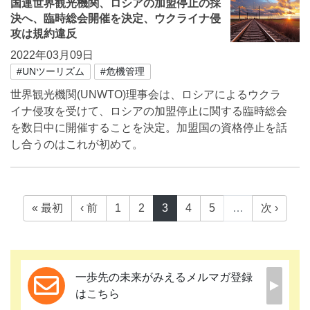
国連世界観光機関、ロシアの加盟停止の採
決へ、臨時総会開催を決定、ウクライナ侵
攻は規約違反
2022年03月09日
#UNツーリズム
#危機管理
世界観光機関(UNWTO)理事会は、ロシアによるウクラ
イナ侵攻を受けて、ロシアの加盟停止に関する臨時総会
を数日中に開催することを決定。加盟国の資格停止を話
し合うのはこれが初めて。
« 最初
‹ 前
1
2
3
4
5
…
次 ›
一歩先の未来がみえるメルマガ登録
はこちら