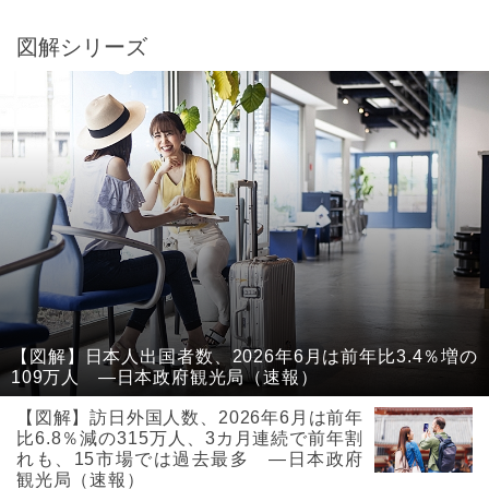
図解シリーズ
【図解】日本人出国者数、2026年6月は前年比3.4％増の
109万人 ―日本政府観光局（速報）
【図解】訪日外国人数、2026年6月は前年
比6.8％減の315万人、3カ月連続で前年割
れも、15市場では過去最多 ―日本政府
観光局（速報）