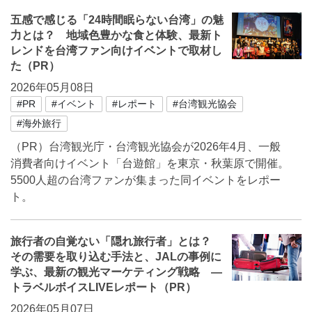
五感で感じる「24時間眠らない台湾」の魅
力とは？ 地域色豊かな食と体験、最新ト
レンドを台湾ファン向けイベントで取材し
た（PR）
2026年05月08日
#PR
#イベント
#レポート
#台湾観光協会
#海外旅行
（PR）台湾観光庁・台湾観光協会が2026年4月、一般
消費者向けイベント「台遊館」を東京・秋葉原で開催。
5500人超の台湾ファンが集まった同イベントをレポー
ト。
旅行者の自覚ない「隠れ旅行者」とは？
その需要を取り込む手法と、JALの事例に
学ぶ、最新の観光マーケティング戦略 ―
トラベルボイスLIVEレポート（PR）
2026年05月07日