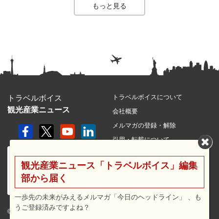
もっと見る
トラベルボイスについて
トラベルボイス
観光産業ニュース
会社概要
メルマガの登録・解除
引用・転載について
プライバシーポリシー
観光産業ニュース「トラベルボイス」編集
利用規約
部から届く
サイトマップ
広告メニュー・料金
一歩先の未来がみえるメルマガ「今日のヘッドライン」 、も
うご登録済みですよね？
プレスリリース窓口
© 2026 travel voice.