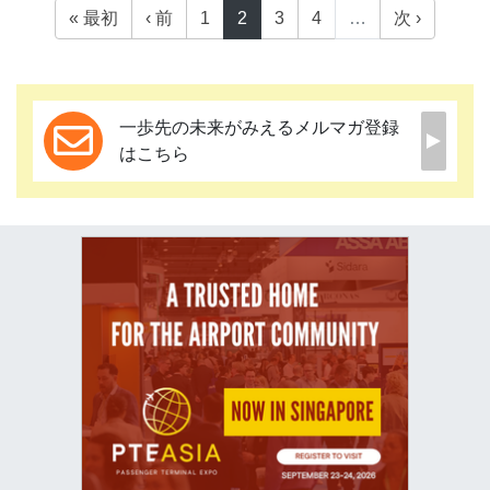
« 最初
‹ 前
1
2
3
4
…
次 ›
一歩先の未来がみえるメルマガ登録
はこちら