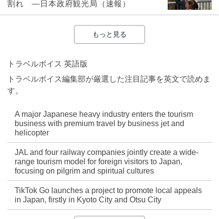
割れ ―日本政府観光局（速報）
もっと見る
トラベルボイス 英語版
トラベルボイス編集部が厳選した注目記事を英文で読めま
す。
A major Japanese heavy industry enters the tourism
business with premium travel by business jet and
helicopter
JAL and four railway companies jointly create a wide-
range tourism model for foreign visitors to Japan,
focusing on pilgrim and spiritual cultures
TikTok Go launches a project to promote local appeals
in Japan, firstly in Kyoto City and Otsu City