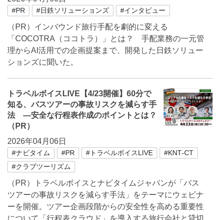
#PR
#日鉄ソリューションズ
#インタビュー
（PR）インバウンド旅行手配を劇的に変える
「COCOTRA（ココトラ）」とは？ 手配業務の一元管
理からAI活用での企画提案まで、開発した日鉄ソリュー
ションズに聞いた。
トラベルボイスLIVE【4/23開催】60分で
知る、バスツアーの事故リスクを減らす手
法 ―安全な行程表作成のポイントとは？
（PR）
2026年04月06日
#ナビタイム
#PR
#トラベルボイスLIVE
#KNT‐CT
#クラブツーリズム
（PR）トラベルボイスとナビタイムジャパンが「バス
ツアーの事故リスクを減らす手法」をテーマにウェビナ
ーを開催。ツアー企画段階からの安全性を高める重要性
について「行程表クラウド」を導入する旅行会社と貸切