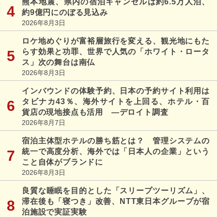
熊本地震、県内の宿泊キャンセルは約6.5万人泊、
約9億円にのぼる見込み
2026年8月3日
ロケ地めぐりが富裕層旅行を変える、観光地にもた
らす効果と功罪、世界で人気の「ホワイト・ロータ
ス」次の舞台は南仏
2026年8月3日
インバウンドの体験予約、日本の予約サイト利用は
タビナカ43％、海外サイトを上回る、ホテル・百
貨店の現地接点も活用 ―デロイト調査
2026年8月7日
宿泊主体型ホテルの勝ち筋とは？ 管理システムの
統一で高度分析、海外では「日本人の企業」という
こと自体がブランドに
2026年8月3日
良質な睡眠を目的とした「スリープツーリズム」、
滞在後も「寝つき」改善、NTT東日本グループが宿
泊施設で実証実験