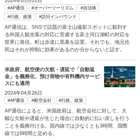
2024年05月01日
#AP通信
#オーバーツーリズム
#自治体
#行政、政策
#訪日インバウンド
AP通信は、SNSで話題の富士山撮影スポットに殺到す
る外国人観光客の対応に苦慮する富士河口湖町の対応を
世界に発信。町は歩道に黒幕を設置。それでも、地元住
民はそれが抑制に効果があるのか分からないと話す。
米政府、航空便の欠航・遅延で「自動返
金」を義務化、預け荷物や有料機内サービ
スにも適用
2024年04月26日
#AP通信
#航空会社
#行政、政策
AP通信によると、米国政府は、航空会社に対して、大
幅な欠航や遅延が生じた場合に自動的に払い戻しを行う
ことを義務付ける。国内線では少なくとも3時間、国際
線では6時間と定める。