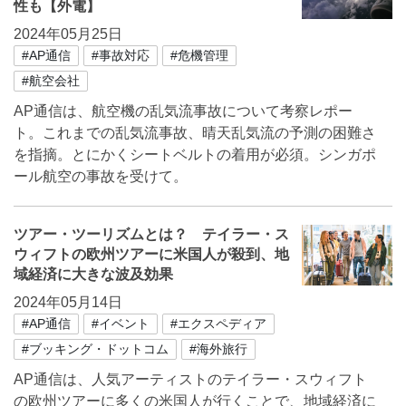
性も【外電】
2024年05月25日
#AP通信
#事故対応
#危機管理
#航空会社
AP通信は、航空機の乱気流事故について考察レポー
ト。これまでの乱気流事故、晴天乱気流の予測の困難さ
を指摘。とにかくシートベルトの着用が必須。シンガポ
ール航空の事故を受けて。
ツアー・ツーリズムとは？ テイラー・ス
ウィフトの欧州ツアーに米国人が殺到、地
域経済に大きな波及効果
2024年05月14日
#AP通信
#イベント
#エクスペディア
#ブッキング・ドットコム
#海外旅行
AP通信は、人気アーティストのテイラー・スウィフト
の欧州ツアーに多くの米国人が行くことで、地域経済に