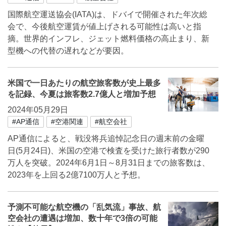
国際航空運送協会(IATA)は、ドバイで開催された年次総
会で、今後航空運賃が値上げされる可能性は高いと指
摘。世界的インフレ、ジェット燃料価格の高止まり、新
型機への代替の遅れなどが要因。
米国で一日あたりの航空旅客数が史上最多
を記録、今夏は旅客数2.7億人と増加予想
2024年05月29日
#AP通信
#空港関連
#航空会社
AP通信によると、戦没将兵追悼記念日の週末前の金曜
日(5月24日)、米国の空港で検査を受けた旅行者数が290
万人を突破。2024年6月1日～8月31日までの旅客数は、
2023年を上回る2億7100万人と予想。
予測不可能な航空機の「乱気流」事故、航
空会社の遭遇は増加、数十年で3倍の可能