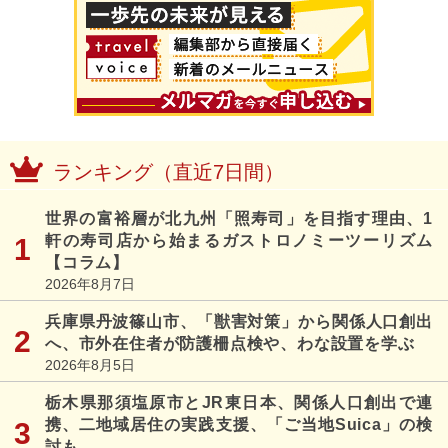
ランキング（直近7日間）
世界の富裕層が北九州「照寿司」を目指す理由、1
軒の寿司店から始まるガストロノミーツーリズム
【コラム】
2026年8月7日
兵庫県丹波篠山市、「獣害対策」から関係人口創出
へ、市外在住者が防護柵点検や、わな設置を学ぶ
2026年8月5日
栃木県那須塩原市とJR東日本、関係人口創出で連
携、二地域居住の実践支援、「ご当地Suica」の検
討も