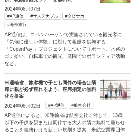
2024年08月07日
#AP通信
#サステナブル
#タビナカ
#海外旅行
AP通信は、コペンハーゲンで実施されている観光客に
「気候に優しい体験」に対して報酬を供与する
「CopenPay 」プロジェクトについてリポート。水路の
ゴミ拾い、自転車での観光、庭園でのボランティア活動
など。
米運輸省、旅客機で子ども同伴の場合は隣
席に親が必ず座れるよう、座席指定の無料
化を提案
#AP通信
#航空会社
2024年08月02日
AP通信によると、米運輸省は航空会社に対して、13歳
以下の子供を親または同伴する大人の隣に無料で座らせ
ることを義務付ける新しい規則を提案。米航空業界団体