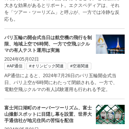
大きな効果があるとリポート。エクスペディアは、それ
を「ツアー・ツーリズム」と呼ぶが、一方では冷静な反
応も。
パリ五輪の開会式当日は航空機の飛行を制
限、地域上空で6時間、一方で空飛ぶクル
マの有人テスト運用は実施
2024年05月02日
#AP通信
#オリンピック関連
#空港関連
AP通信によると、2024年7月26日のパリ五輪開会式当
日、パリ上空が6時間にわたって閉鎖される。一方で、
電動空飛ぶクルマの有人試験運用も行われる予定。
富士河口湖町のオーバーツーリズム、富士
山撮影スポットに目隠し幕を設置、世界大
手通信社が地元住民の苦悩を配信