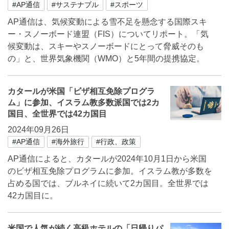
#AP通信
#サステナブル
#スポーツ
AP通信は、気候変動による雪不足を懸念する国際スキ
ー・スノーボード連盟（FIS）についてリポート。「気
候変動は、スキーやスノーボードにとって脅威そのも
の」と、世界気象機関（WMO）と5年間の提携協定。
カタールが米国「ビザ相互免除プログラ
ム」に参加、イスラム教多数派国では2カ
国目、全世界では42カ国目
2024年09月26日
#AP通信
#海外旅行
#行政、政策
AP通信によると、カタールが2024年10月1日から米国
のビザ相互免除プログラムに参加。イスラム教が多数を
占める国では、ブルネイに続いて2カ国目。全世界では
42カ国目に。
米国で人気が続く高級ホテルの「日帰りパ