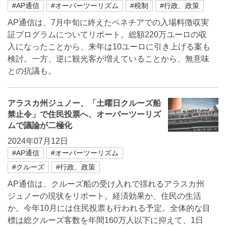
#AP通信
#オーバーツーリズム
#税制
#行政、政策
AP通信は、7月中旬に終えたベネチアでの入場料徴収実
証プログラムについてリポート。総額220万ユーロの収
入になったことから、来年は10ユーロに引き上げる案も
検討。一方、逆に観光客が増えていることから、無意味
との抗議も。
アラスカ州ジュノー、「土曜日クルーズ船
禁止令」で住民投票へ、オーバーツーリズ
ムで議論が二極化
2024年07月12日
#AP通信
#オーバーツーリズム
#クルーズ
#行政、政策
AP通信は、クルーズ船の受け入れで揺れるアラスカ州
ジュノーの現状をリポート。経済効果か、住民の生活
か。今年10月には住民投票も行われる予定。全体的な目
標は総クルーズ客数を年間160万人以下に抑えて、1日