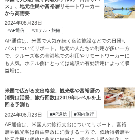
ス」、地元住民や富裕層リモートワーカー
から高需要
2024年08月28日
#AP通信
#ホテル・旅館
AP通信は、米国で人気が続く宿泊施設などでの日帰り
パスについてリポート。地元の人たちの利用が多い一方
で、クルーズ客の寄港地での利用やリモートワーカーに
も人気。ホテル側にとっては施設の有効活用によって収
益増に。
米国で広がる支出格差、観光客や富裕層の
消費は活発、旅行回数は2019年レベルを上
回る予測も
#AP通信
#国内旅行
2024年08月23日
AP通信は、米国人の旅行支出についてリポート。富裕
層や観光客は自由奔放に消費する一方で、低所得者層や
地元住民は価格に非常に敏感に。賃金の上昇が鈍化して