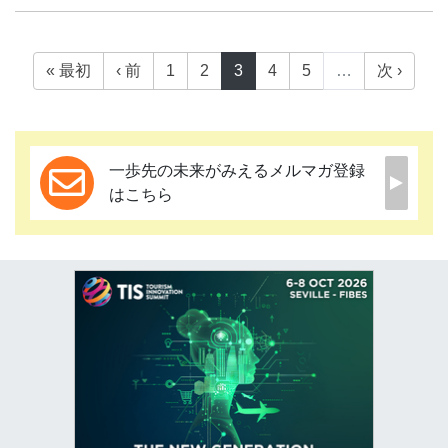
« 最初
‹ 前
1
2
3
4
5
…
次 ›
一歩先の未来がみえるメルマガ登録
はこちら