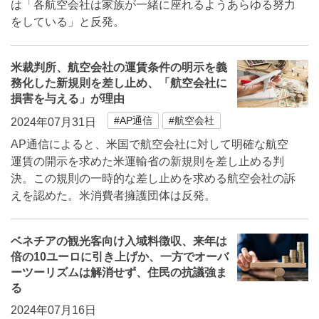
は「各航空会社は家族が一緒に座れるようあらゆる努力
をしている」と反発。
米裁判所、航空会社の運賃条件の明示を義
務化した新規則を差し止め、「航空会社に
損害を与える」が理由
#AP通信
#航空会社
2024年07月31日
AP通信によると、米国で航空会社に対して明確な航空
運賃の開示を求めた米運輸省の新規則を差し止める判
決。この規則の一時的な差し止めを求める航空会社の訴
えを認めた。米消費者擁護団体は反発。
ベネチアの観光客向け入域料徴収、来年は
倍の10ユーロに引き上げか、一方でオーバ
ーツーリズムは解消せず、住民の抗議強ま
る
2024年07月16日