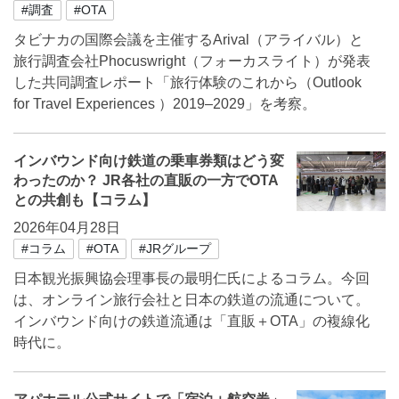
#調査
#OTA
タビナカの国際会議を主催するArival（アライバル）と
旅行調査会社Phocuswright（フォーカスライト）が発表
した共同調査レポート「旅行体験のこれから（Outlook
for Travel Experiences ）2019–2029」を考察。
インバウンド向け鉄道の乗車券類はどう変
わったのか？ JR各社の直販の一方でOTA
との共創も【コラム】
2026年04月28日
#コラム
#OTA
#JRグループ
日本観光振興協会理事長の最明仁氏によるコラム。今回
は、オンライン旅行会社と日本の鉄道の流通について。
インバウンド向けの鉄道流通は「直販＋OTA」の複線化
時代に。