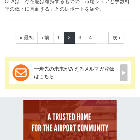
OTAは、存在感は維持するものの、市場シェアと手数料
率の低下に直面する」とのレポートを紹介。
« 最初
‹ 前
1
2
3
4
…
次 ›
一歩先の未来がみえるメルマガ登録
はこちら