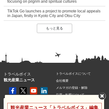
focusing on pilgrim and spiritual cultures
TikTok Go launches a project to promote local appeals
in Japan, firstly in Kyoto City and Otsu City
もっと見る
トラベルボイスについて
トラベルボイス
観光産業ニュース
会社概要
メルマガの登録・解除
引用・転載について
プライバシーポリシー
観光産業ニュース「トラベルボイス」編集
利用規約