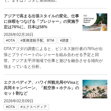
で。まずはアゴダと連携開始。
アジアで高まる出張スタイルの変化、仕事
に休暇をつなげる「ブレジャー」の実施予
定は76%に、日本は58%
2026年02月16日
#OTA
#業務渡航手配、BTM
#調査
OTAアゴダの調査によると、ビジネス旅行者の76%が出
張とプライベートのレジャーを組み合わせる予定と回
答。アジア太平洋地域で仕事と遊びを融合させる傾向が
強まっていると分析。
エクスペディア、ハワイ州観光局やVisaと
共同キャンペーン、「航空券＋ホテル」の
セット割など
2026年02月09日
#OTA
#エクスペディア