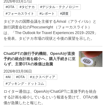
2026年03月17日
#OTA
#タビナカ
#デジタル・テクノロジー
#フォーカスライト
#レポート
#調査
タビナカの国際会議を主催するArival（アライバル）と
旅行調査会社のPhocuswright （フォーカスライト）
は、「The Outlook for Travel Experiences 2019–2029」
を発表。タビナカ市場の現状と今後の展望を示した。
ChatGPTの旅行予約機能、OpenAIが直接
予約の統合計画を縮小へ、購入手続きに至
らず、主要OTAの株価は急騰
2026年03月06日
#AI
#OTA
#エクスペディア
#ブッキング・ドットコム
ロイター通信は、OpenAIがChatGPTに直接予約を統合
する計画を縮小しているという報道を受けて、OTAの株
価が急騰したと報じた。