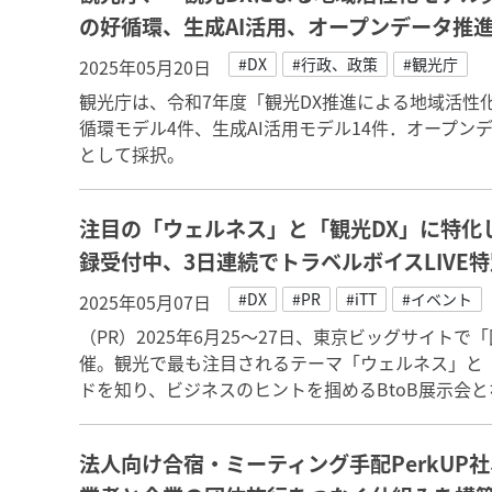
の好循環、生成AI活用、オープンデータ推
#DX
#行政、政策
#観光庁
2025年05月20日
観光庁は、令和7年度「観光DX推進による地域活性
循環モデル4件、生成AI活用モデル14件．オープン
として採択。
注目の「ウェルネス」と「観光DX」に特化
録受付中、3日連続でトラベルボイスLIVE特
#DX
#PR
#iTT
#イベント
2025年05月07日
（PR）2025年6月25～27日、東京ビッグサイト
催。観光で最も注目されるテーマ「ウェルネス」と
ドを知り、ビジネスのヒントを掴めるBtoB展示会
法人向け合宿・ミーティング手配PerkUP