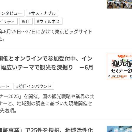
インタビュー
#サステナブル
ビリティ
#iTT
#ウェルネス
25年6月25日～27日にかけて東京ビッグサイト
た。
地開催とオンラインで参加受付中、イン
、幅広いテーマで観光を深掘り －6月
ルート
#訪日インバウンド
ナー2025」を開催。国の観光戦略や業界の共
ナーと、地域別の調査に基づいた現地開催セ
。先着順。
実証事業」で25件を採択、地域活性化