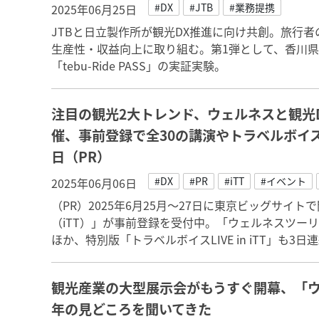
#DX
#JTB
#業務提携
2025年06月25日
JTBと日立製作所が観光DX推進に向け共創。旅行
生産性・収益向上に取り組む。第1弾として、香川
「tebu-Ride PASS」の実証実験。
注目の観光2大トレンド、ウェルネスと観光D
催、事前登録で全30の講演やトラベルボイスL
日（PR）
#DX
#PR
#iTT
#イベント
2025年06月06日
（PR）2025年6月25月～27日に東京ビッグサイ
（iTT）」が事前登録を受付中。「ウェルネスツー
ほか、特別版「トラベルボイスLIVE in iTT」も3
観光産業の大型展示会がもうすぐ開幕、「ウ
年の見どころを聞いてきた