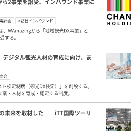
）から2事業を譲受、インバウンド事業に
業計画
#訪日インバウンド
WAmazingから「地域観光DX事業」と
譲受する。
、デジタル観光人材の育成に向け、ま
協会
スト検定制度（観光DX検定）」を創設する。
立案・人材を育成・認定する制度。
の未来を取材した ―iTT国際ツーリ