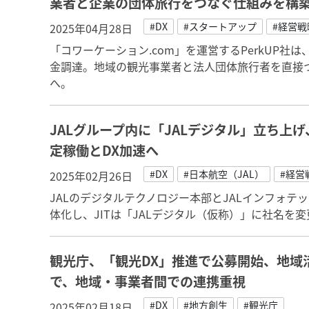
業者と企業の団体旅行をつなぐ仕組みを構
#DX
#スタートアップ
#経営
2025年04月28日
「コワーケーション.com」を運営するPerkUP社
金調達。地域の観光事業者と法人団体旅行者を直接つな
へ。
JALグループ内に「JALデジタル」立ち上
定稼働とDX加速へ
#DX
#日本航空（JAL）
#経営
2025年02月26日
JALのデジタルテクノロジー本部とJALインフォテック
体化し、JITは「JALデジタル（仮称）」に社名を
観光庁、「観光DX」推進で公募開始、地域
で、地域・事業者間での連携重視
#DX
#地方創生
#観光庁
2025年02月18日