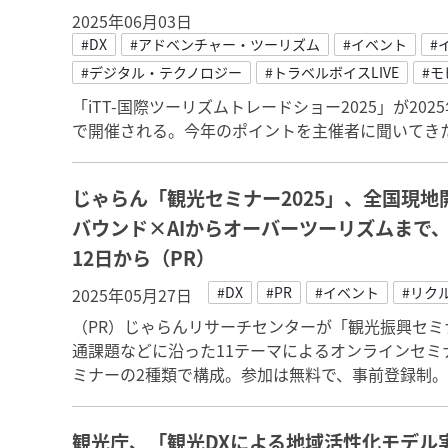
2025年06月03日
#DX
#アドベンチャー・ツーリズム
#イベント
#
#デジタル・テクノロジー
#トラベルボイスLIVE
#モ
「iTT-国際ツーリズムトレードショー2025」が20
で開催される。今年のポイントを主催者に聞いてき
じゃらん「観光セミナー2025」、全国現
バウンド×AIからオーバーツーリズムまで
12日から（PR）
#DX
#PR
#イベント
#リク
2025年05月27日
（PR）じゃらんリサーチセンターが「観光振興セミ
通課題などに沿った11テーマによるオンラインセミ
ミナーの2種類で構成。参加は無料で、事前登録制
観光庁、「観光DXによる地域活性化モデル