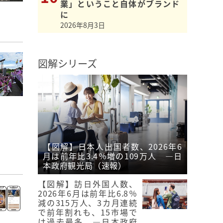
業」ということ自体がブランド
に
2026年8月3日
図解シリーズ
【図解】日本人出国者数、2026年6
月は前年比3.4％増の109万人 ―日
本政府観光局（速報）
【図解】訪日外国人数、
2026年6月は前年比6.8％
減の315万人、3カ月連続
で前年割れも、15市場で
は過去最多 ―日本政府