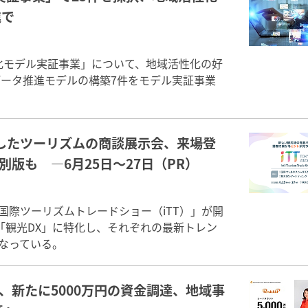
進で
化モデル実証事業」について、地域活性化の好
データ推進モデルの構築7件をモデル実証事業
したツーリズムの商談展示会、来場登
別版も ―6月25日～27日（PR）
で「国際ツーリズムトレードショー（iTT）」が開
「観光DX」に特化し、それぞれの最新トレン
となっている。
社、新たに5000万円の資金調達、地域事