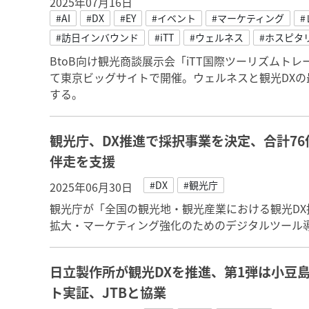
2025年07月16日
#AI
#DX
#EY
#イベント
#マーケティング
#
#訪日インバウンド
#iTT
#ウェルネス
#ホスピタ
BtoB向け観光商談展示会「iTT国際ツーリズムトレー
て東京ビッグサイトで開催。ウェルネスと観光DX
する。
観光庁、DX推進で採択事業を決定、合計7
伴走を支援
#DX
#観光庁
2025年06月30日
観光庁が「全国の観光地・観光産業における観光D
拡大・マーケティング強化のためのデジタルツール
日立製作所が観光DXを推進、第1弾は小豆
ト実証、JTBと協業