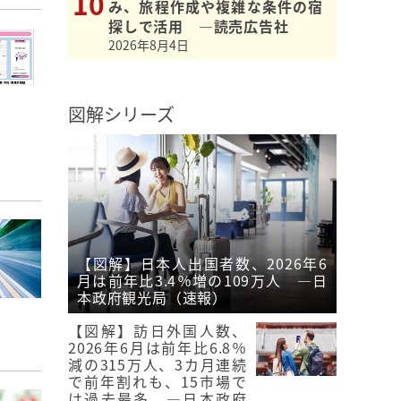
み、旅程作成や複雑な条件の宿
探しで活用 ―読売広告社
2026年8月4日
図解シリーズ
【図解】日本人出国者数、2026年6
月は前年比3.4％増の109万人 ―日
本政府観光局（速報）
【図解】訪日外国人数、
2026年6月は前年比6.8％
減の315万人、3カ月連続
で前年割れも、15市場で
は過去最多 ―日本政府