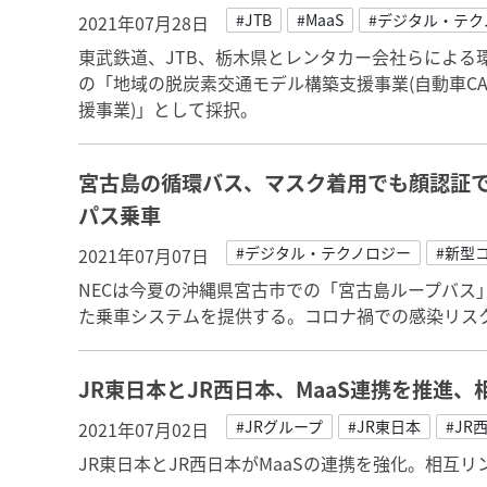
#JTB
#MaaS
#デジタル・テク
2021年07月28日
東武鉄道、JTB、栃木県とレンタカー会社らによる環
の「地域の脱炭素交通モデル構築支援事業(自動車C
援事業)」として採択。
宮古島の循環バス、マスク着用でも顔認証
パス乗車
#デジタル・テクノロジー
#新型
2021年07月07日
NECは今夏の沖縄県宮古市での「宮古島ループバス
た乗車システムを提供する。コロナ禍での感染リス
JR東日本とJR西日本、MaaS連携を推進
#JRグループ
#JR東日本
#JR
2021年07月02日
JR東日本とJR西日本がMaaSの連携を強化。相互