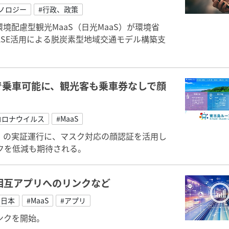
ノロジー
#行政、政策
境配慮型観光MaaS（日光MaaS）が環境省
ASE活用による脱炭素型地域交通モデル構築支
で乗車可能に、観光客も乗車券なしで顔
コロナウイルス
#MaaS
」の実証運行に、マスク対応の顔認証を活用し
クを低減も期待される。
、相互アプリへのリンクなど
西日本
#MaaS
#アプリ
リンクを開始。