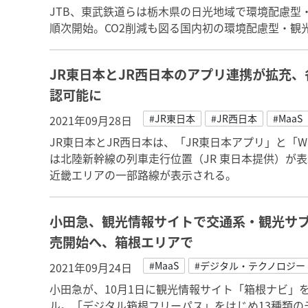
JTB、東武鉄道らは栃木県の日光地域で環境配慮型・観光M
順次開始。CO2削減も図る国内初の環境配慮型・観光
JR東日本とJR西日本のアプリ連携が拡充
認可能に
#JR東日本
#JR西日本
#MaaS
2021年09月28日
JR東日本とJR西日本は、「JR東日本アプリ」と「WE
は北陸新幹線の列車走行位置（JR 東日本提供）が表
近畿エリアの一部路線が表示される。
小田急、観光情報サイトで交通系・観光サブ
売開始へ、箱根エリアで
#MaaS
#デジタル・テクノロジー
2021年09月24日
小田急が、10月1日に観光情報サイト「箱根ナビ」
ル。「デジタル箱根フリーパス」をはじめ13種類の