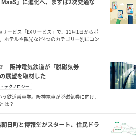
MaaS」に進化へ、まずは2次交通な
サービス「EXサービス」で、11月1日からポ
設。ホテルや観光など4つのカテゴリー別にコン
？ 阪神電気鉄道が「脱磁気券
後の展望を取材した
ル・テクノロジー
いう鉄道乗車券。阪神電車が脱磁気券に向け、
とは？
県朝日町と博報堂がスタート、住民ドラ