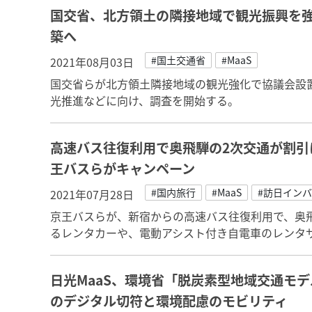
国交省、北方領土の隣接地域で観光振興を
築へ
#国土交通省
#MaaS
2021年08月03日
国交省らが北方領土隣接地域の観光強化で協議会設
光推進などに向け、調査を開始する。
高速バス往復利用で奥飛騨の2次交通が割引
王バスらがキャンペーン
#国内旅行
#MaaS
#訪日イン
2021年07月28日
京王バスらが、新宿からの高速バス往復利用で、奥飛
るレンタカーや、電動アシスト付き自電車のレンタ
日光MaaS、環境省「脱炭素型地域交通モ
のデジタル切符と環境配慮のモビリティ