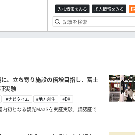
入札情報をみる
求人情報をみる
能に、立ち寄り施設の倍増目指し、富士
実証実験
#ナビタイム
#地方創生
#DX
内初となる観光MaaSを実証実験。顔認証で