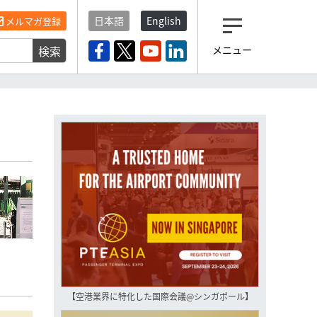
日本語
English
メルマガ登録
検索
メニュー
観光産業ニュース「トラベ
ルボイス」編集部から届く
一歩先の未来がみえるメルマガ
「今日のヘッドライン」 、もうご
登録済みですよね？
もし未だ登録していないなら…
いますぐ登録する
【空港業界に特化した国際会議@シンガポール】