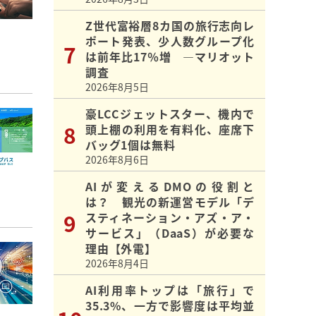
Z世代富裕層8カ国の旅行志向レ
ポート発表、少人数グループ化
は前年比17％増 ―マリオット
調査
2026年8月5日
豪LCCジェットスター、機内で
頭上棚の利用を有料化、座席下
バッグ1個は無料
2026年8月6日
AIが変えるDMOの役割と
は？ 観光の新運営モデル「デ
スティネーション・アズ・ア・
サービス」（DaaS）が必要な
理由【外電】
2026年8月4日
AI利用率トップは「旅行」で
35.3%、一方で影響度は平均並