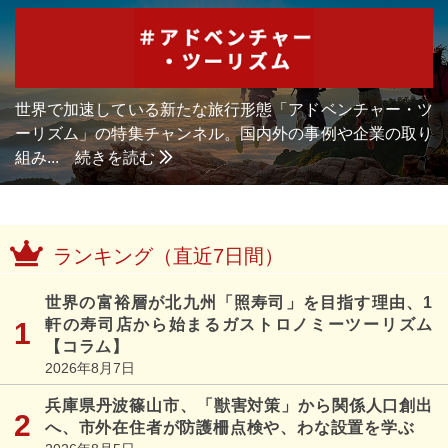
世界で加速している新たな旅行形態「アドベンチャー・ツ
ーリズム」の特集チャンネル。国内外の事例や企業の取り
組み... 続きを読む
ランキング（直近7日間）
世界の富裕層が北九州「照寿司」を目指す理由、1
軒の寿司店から始まるガストロノミーツーリズム
【コラム】
2026年8月7日
兵庫県丹波篠山市、「獣害対策」から関係人口創出
へ、市外在住者が防護柵点検や、わな設置を学ぶ