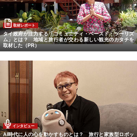
取材レポート
タイ政府が注力する「コミュニティ・ベースド・ツーリズ
ム」とは？ 地域と旅行者が交わる新しい観光のカタチを
取材した（PR）
1z
インタビュー
AI時代に人の心を動かすものとは？ 旅行と家族型ロボッ