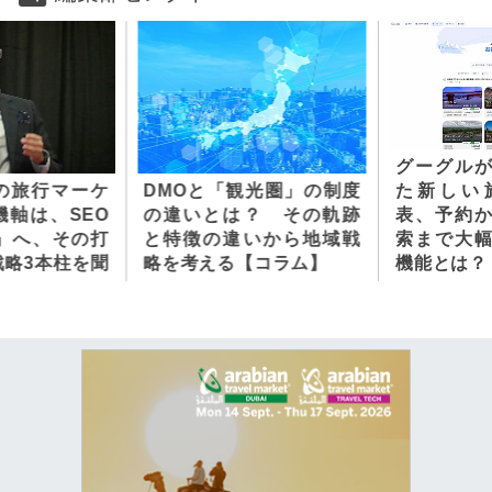
グーグルが
代の旅行マーケ
DMOと「観光圏」の制度
た新しい
機軸は、SEO
の違いとは？ その軌跡
表、予約
O」へ、その打
と特徴の違いから地域戦
索まで大
戦略3本柱を聞
略を考える【コラム】
機能とは？