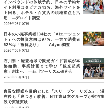
インバウンドの体験予約、日本の予約サ
イト利用はタビナカ43％、海外サイトを
上回る、ホテル・百貨店の現地接点も活
用 ―デロイト調査
2026年08月07日
日本の小売事業者334社の「AIエージェン
ト」への投資意向は97％、一方で消費者
62％は「抵抗あり」 ―Adyen調査
2026年08月07日
石川県・能登地域で観光ガイド育成が本
格始動、事業計画まで学び「観光起業
家」創出へ ―石川ツーリズム研究会
2026年08月07日
良質な睡眠を目的とした「スリープツーリズム」、滞
在後も「寝つき」改善、NTT東日本グループが宿泊施
設で実証実験
2026年08月07日