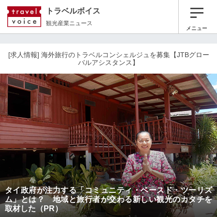
トラベルボイス
観光産業ニュース
メニュー
[求人情報] 海外旅行のトラベルコンシェルジュを募集【JTBグロー
バルアシスタンス】
タイ政府が注力する「コミュニティ・ベースド・ツーリズ
ム」とは？ 地域と旅行者が交わる新しい観光のカタチを
取材した（PR）