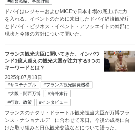
#経営戦略、事業計画
ドバイはレジャーおよひMICEで日本市場の底上げに力
を入れる。イベントのために来日したドバイ経済観光庁
とドバイ・ビジネス・イベント・アソシエイトの幹部に
現状と今後の方針について聞いた。
フランス観光大臣に聞いてきた、インバウ
ンド1億人超えの観光大国が注力する3つの
キーワードとは？
2025年07月18日
#サステナブル
#フランス観光開発機構
#大阪・関西万博
#海外旅行
#行政、政策
#インタビュー
フランスのナタリ・ドラートル観光担当大臣が万博フラ
ンス・ナショナルデーに合わせて来日。今後の成長に向
けた取り組みと日仏観光交流などについて語った。