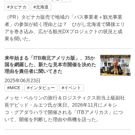
#タビナカ
#北海道
（PR）タビナカ販売で地域の「バス事業者＋観光事業
者」の参加が続く理由とは？ ひがし北海道で隣接エリ
アを巻き込み、広がる観光DXプロジェクトの状況と成
果を聞いた。
来年始まる「ITB南北アメリカ版」、35か
国を網羅した、新たな見本市開催を決めた
理由を責任者に聞いてきた
2025年06月23日
#MICE
#インタビュー
#イベント
メッセ・ベルリンの旅行＆ロジスティクス担当上級副社
長デビッド・ルエツ氏が来日。2026年11月にメキシ
コ・グアダラハラで開催される「ITBアメリカス」につ
いて、開催を判断した理由や商機を語った。