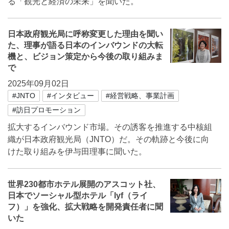
る「観光と経済の未来」を聞いた。
日本政府観光局に呼称変更した理由を聞い
た、理事が語る日本のインバウンドの大転
機と、ビジョン策定から今後の取り組みま
で
2025年09月02日
#JNTO
#インタビュー
#経営戦略、事業計画
#訪日プロモーション
拡大するインバウンド市場。その誘客を推進する中核組
織が日本政府観光局（JNTO）だ。その軌跡と今後に向
けた取り組みを伊与田理事に聞いた。
世界230都市ホテル展開のアスコット社、
日本でソーシャル型ホテル「lyf（ライ
フ）」を強化、拡大戦略を開発責任者に聞
いた