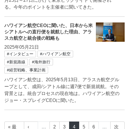
月25日～27日にかけて東京ビッグサイトで開催され
る。今年のポイントを主催者に聞いてきた。
ハワイアン航空CEOに聞いた、日本から米
シアトルへの直行便を就航した理由、アラ
スカ航空と統合後の戦略も
2025年05月21日
#インタビュー
#ハワイアン航空
#新規路線
#海外旅行
#経営戦略、事業計画
ハワイアン航空は、2025年5月13日、アラスカ航空グル
ープとして、成田/シアトル線に週7便で新規就航。その
背景とは。統合プロセスの現在地は。ハワイアン航空の
ジョー・スプレイグCEOに聞いた。
« 最
‹
…
2
3
4
5
6
…
次