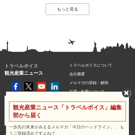
もっと見る
トラベルボイスについて
トラベルボイス
観光産業ニュース
会社概要
メルマガの登録・解除
引用・転載について
プライバシーポリシー
観光産業ニュース「トラベルボイス」編集
利用規約
部から届く
サイトマップ
広告メニュー・料金
一歩先の未来がみえるメルマガ「今日のヘッドライン」 、も
うご登録済みですよね？