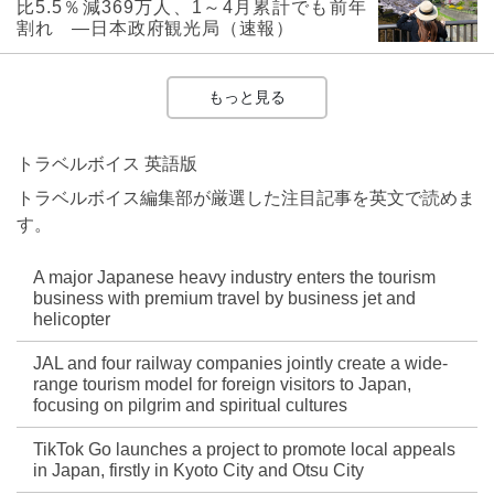
比5.5％減369万人、1～4月累計でも前年
割れ ―日本政府観光局（速報）
もっと見る
トラベルボイス 英語版
トラベルボイス編集部が厳選した注目記事を英文で読めま
す。
A major Japanese heavy industry enters the tourism
business with premium travel by business jet and
helicopter
JAL and four railway companies jointly create a wide-
range tourism model for foreign visitors to Japan,
focusing on pilgrim and spiritual cultures
TikTok Go launches a project to promote local appeals
in Japan, firstly in Kyoto City and Otsu City